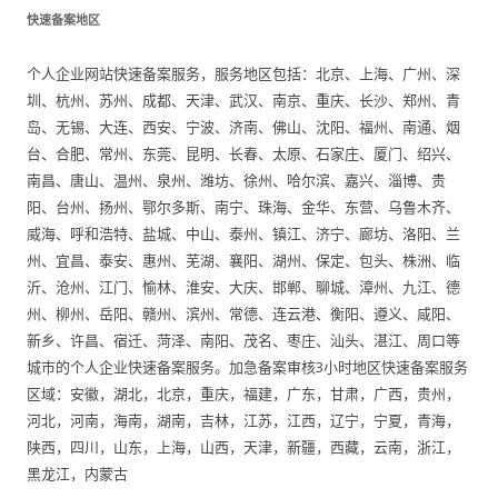
快速备案地区
个人企业网站快速备案服务，服务地区包括：北京、上海、广州、深
圳、杭州、苏州、成都、天津、武汉、南京、重庆、长沙、郑州、青
岛、无锡、大连、西安、宁波、济南、佛山、沈阳、福州、南通、烟
台、合肥、常州、东莞、昆明、长春、太原、石家庄、厦门、绍兴、
南昌、唐山、温州、泉州、潍坊、徐州、哈尔滨、嘉兴、淄博、贵
阳、台州、扬州、鄂尔多斯、南宁、珠海、金华、东营、乌鲁木齐、
威海、呼和浩特、盐城、中山、泰州、镇江、济宁、廊坊、洛阳、兰
州、宜昌、泰安、惠州、芜湖、襄阳、湖州、保定、包头、株洲、临
沂、沧州、江门、愉林、淮安、大庆、邯郸、聊城、漳州、九江、德
州、柳州、岳阳、赣州、滨州、常德、连云港、衡阳、遵义、咸阳、
新乡、许昌、宿迁、菏泽、南阳、茂名、枣庄、汕头、湛江、周口等
城市的个人企业快速备案服务。加急备案审核3小时地区快速备案服务
区域：安徽，湖北，北京，重庆，福建，广东，甘肃，广西，贵州，
河北，河南，海南，湖南，吉林，江苏，江西，辽宁，宁夏，青海，
陕西，四川，山东，上海，山西，天津，新疆，西藏，云南，浙江，
黑龙江，内蒙古