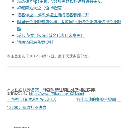
动态拨号vps主机，vps服务器如何远程连接主机
视频网站大全（值得收藏）
域名停靠，是不是被注册的域名都能打开
阿里云企业邮箱怎么样，互联网行业的企业怎样选择企业邮
箱
域名 英文（world域名代表什么意思）
河南省网站备案规则
本条目发布于
2017年4月12日
。属于
快速备案
分类。
本文出自
快速备案
，转载时请注明出处及相应链接。
本文永久链接:
https://www.175ku.com/1024.html
文
←
报社记者试着打投诉电话
为什么我的备案号被删
→
章
12300，两周打不进去
导
航