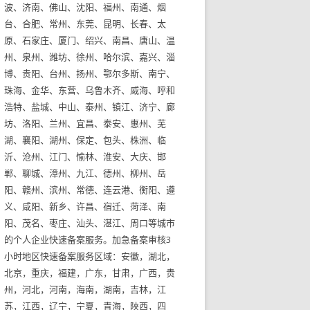
波、济南、佛山、沈阳、福州、南通、烟
台、合肥、常州、东莞、昆明、长春、太
原、石家庄、厦门、绍兴、南昌、唐山、温
州、泉州、潍坊、徐州、哈尔滨、嘉兴、淄
博、贵阳、台州、扬州、鄂尔多斯、南宁、
珠海、金华、东营、乌鲁木齐、威海、呼和
浩特、盐城、中山、泰州、镇江、济宁、廊
坊、洛阳、兰州、宜昌、泰安、惠州、芜
湖、襄阳、湖州、保定、包头、株洲、临
沂、沧州、江门、愉林、淮安、大庆、邯
郸、聊城、漳州、九江、德州、柳州、岳
阳、赣州、滨州、常德、连云港、衡阳、遵
义、咸阳、新乡、许昌、宿迁、菏泽、南
阳、茂名、枣庄、汕头、湛江、周口等城市
的个人企业快速备案服务。加急备案审核3
小时地区快速备案服务区域：安徽，湖北，
北京，重庆，福建，广东，甘肃，广西，贵
州，河北，河南，海南，湖南，吉林，江
苏，江西，辽宁，宁夏，青海，陕西，四