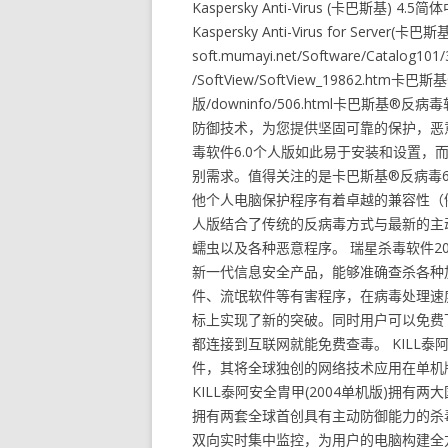
Kaspersky Anti-Virus (卡巴斯基) 4.5简体
Kaspersky Anti-Virus for Server(
soft.mumayi.net/Software/Catalog1
/SoftView/SoftView_19862.ht
版/downinfo/506.html卡巴斯基
防御技术，为您提供坚固可靠的保护，恶
毒软件6.0个人版如此易于安装和设置
别需求。值得关注的是卡巴斯基®反病毒6.
他个人电脑保护程序有着卓越的兼容性（例
人版结合了传统的反病毒方式与最新的主
蠕虫以及各种恶意程序。 瑞星杀毒软件20
新一代信息安全产品，能够准确查杀各种
件、流氓软件等有害程序，在病毒处理速
标上实现了新的突破。同时用户可以免费
都连接到互联网就能免费查毒。 KILL泰
件，其将全球独创的网络技术应用在单机
KILL泰阿安全胄甲(2004单机版)拥有两大
拥有两套全球首创具有主动防御能力的杀
双向实时集中监控，为用户的电脑构建全