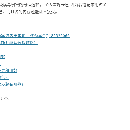
受病毒侵害的最佳选择。 个人看好卡巴 因为我笔记本用过金
卡巴，而且占的内存还能让人接受。
名出售啦 – 代备案QQ185529066
功能介绍及选购攻略）
网站
）
还是租用好
报告）
本步骤有哪些）
案
分类。