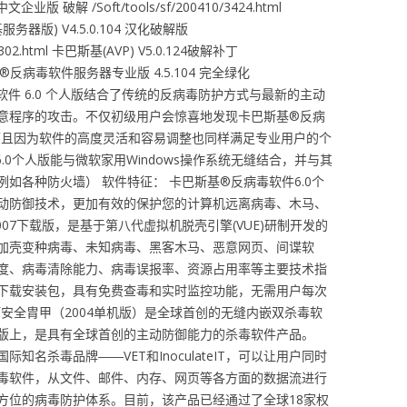
中文企业版 破解 /Soft/tools/sf/200410/3424.html
卡巴斯基服务器版) V4.5.0.104 汉化破解版
01/302.html 卡巴斯基(AVP) V5.0.124破解补丁
m卡巴斯基®反病毒软件服务器专业版 4.5.104 完全绿化
®反病毒软件 6.0 个人版结合了传统的反病毒防护方式与最新的主动
意程序的攻击。不仅初级用户会惊喜地发现卡巴斯基®反病
，而且因为软件的高度灵活和容易调整也同样满足专业用户的个
0个人版能与微软家用Windows操作系统无缝结合，并与其
如各种防火墙） 软件特征： 卡巴斯基®反病毒软件6.0个
动防御技术，更加有效的保护您的计算机远离病毒、木马、
07下载版，是基于第八代虚拟机脱壳引擎(VUE)研制开发的
加壳变种病毒、未知病毒、黑客木马、恶意网页、间谍软
度、病毒清除能力、病毒误报率、资源占用率等主要技术指
下载安装包，具有免费查毒和实时监控功能，无需用户每次
阿安全胄甲（2004单机版）是全球首创的无缝内嵌双杀毒软
版上，是具有全球首创的主动防御能力的杀毒软件产品。
国际知名杀毒品牌――VET和InoculateIT，可以让用户同时
毒软件，从文件、邮件、内存、网页等各方面的数据流进行
方位的病毒防护体系。目前，该产品已经通过了全球18家权