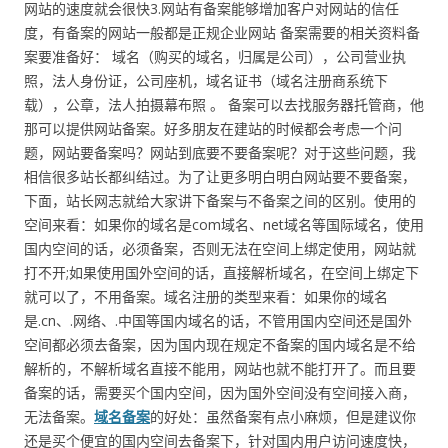
网站的速度就会很快3.网站有备案能够增加客户对网站的信任
度，有备案的网站一般都是正规企业网站 备案需要的相关资料备
案要准备好： 域名（购买的域名，归属是公司），公司营业执
照，法人身份证，公司座机，域名证书（域名注册商系统下
载），公章，法人拍摄幕布照 。 备案可以去找服务器托管商，他
那可以提供网站备案。好多朋友在建站的时候都会考虑一个问
题，网站要备案吗？网站到底要不要备案呢？对于这些问题，我
相信很多站长都纠结过。为了让更多明白明白网站要不要备案，
下面，站长网志就给大家讲下备案与不备案之间的区别。使用的
空间来看：如果你的域名是com域名、net域名等国际域名，使用
国内空间的话，必须备案，否则无法在空间上绑定使用，网站就
打不开;如果使用国外空间的话，直接解析域名，在空间上绑定下
就可以了，不用备案。域名注册的类型来看：如果你的域名
是.cn、.网络、.中国等国内域名的话，不管用国内空间还是国外
空间都必须去备案，因为国内现在规定不备案的国内域名是不给
解析的，不解析域名直接不能用，网站也就不能打开了。而且要
备案的话，需要买个国内空间，因为国外空间没有空间接入商，
无法备案。
域名备案
的好处：虽然备案有点小麻烦，但是建议你
还是买个便宜的国内空间去备案下，针对国内用户访问速度快，