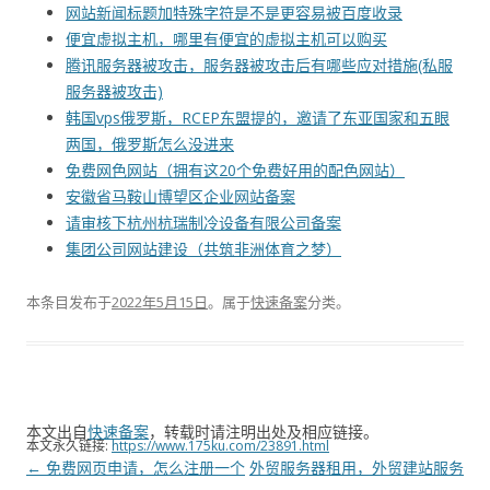
网站新闻标题加特殊字符是不是更容易被百度收录
便宜虚拟主机，哪里有便宜的虚拟主机可以购买
腾讯服务器被攻击，服务器被攻击后有哪些应对措施(私服
服务器被攻击)
韩国vps俄罗斯，RCEP东盟提的，邀请了东亚国家和五眼
两国，俄罗斯怎么没进来
免费网色网站（拥有这20个免费好用的配色网站）
安徽省马鞍山博望区企业网站备案
请审核下杭州杭瑞制冷设备有限公司备案
集团公司网站建设（共筑非洲体育之梦）
本条目发布于
2022年5月15日
。属于
快速备案
分类。
本文出自
快速备案
，转载时请注明出处及相应链接。
本文永久链接:
https://www.175ku.com/23891.html
文
←
免费网页申请，怎么注册一个
外贸服务器租用，外贸建站服务