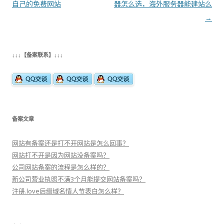
章
自己的免费网站
器怎么选，海外服务器能建站么
导
→
航
↓↓↓【备案联系】↓↓↓
备案文章
网站有备案还是打不开网站是怎么回事？
网站打不开是因为网站没备案吗？
公司网站备案的流程是怎么样的？
新公司营业执照不满3个月能提交网站备案吗？
注册.love后缀域名情人节表白怎么样？