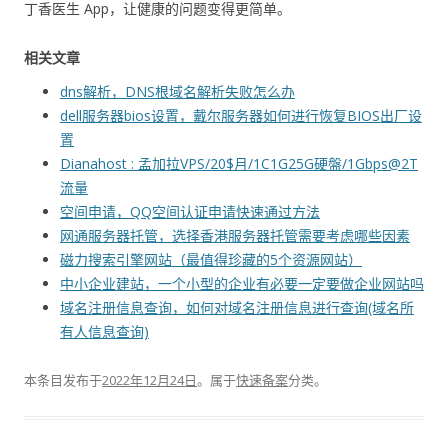
丁香医生 App，让健康的问题变得更简单。
相关文章
dns解析，DNS根域名解析失败怎么办
dell服务器bios设置，戴尔服务器如何进行恢复BIOS出厂设
置
Dianahost : 孟加拉VPS/20$月/1C1G25G硬盤/1Gbps@2T
流量
空间申请，QQ空间认证申请快速通过方法
网通服务器托管，选择香港服务器托管需要考虑哪些因素
磁力搜索引擎网站（最值得珍藏的5个资源网站）
中小企业建站，一个小型的企业有必要一定要做企业网站吗
域名注册信息查询，如何对域名注册信息进行查询(域名所
有人信息查询)
本条目发布于
2022年12月24日
。属于
快速备案
分类。