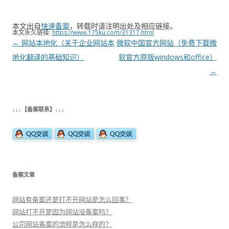
本文出自
快速备案
，转载时请注明出处及相应链接。
本文永久链接:
https://www.175ku.com/31317.html
文
←
网站本地化（关于企业网站本
微软中国官方网站（免费下载微
章
地化翻译的基础知识）
软官方原版windows和office）
导
→
航
↓↓↓【备案联系】↓↓↓
备案文章
网站有备案还是打不开网站是怎么回事？
网站打不开是因为网站没备案吗？
公司网站备案的流程是怎么样的？