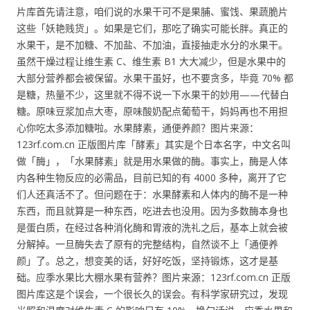
片库首先请注意，咱们说的水果干可不是果脯、蜜饯、果蔬脆片
这些「妖艳贱货」。如果是它们，那吃了确实可能长胖。真正的
水果干，是不加糖、不加盐、不加油，直接抽走水分的水果干。
虽然干燥过程让维生素 C、维生素 B1 大大减少，但是水果中的
大部分营养都会被保留。水果干虽好，也不要贪多，毕竟 70% 都
是糖，热量不少，这里就不得不说一下水果干的妙用——代替白
糖。原味豆浆加点大枣，原味酸奶配点葡萄干，妈妈再也不用担
心你吃太多添加糖啦。水果酵素，通便养颜？图片来源：
123rf.com.cn 正版图片库「酵素」其实是个日本名字，中文名叫
做「酶」，「水果酵素」就是用水果做的酶。事实上，酶是人体
内各种生物反应的必需品，目前已知的有 4000 多种，离开了它
们人还真活不了。但问题在于：水果酵素和人体内的酶不是一种
东西，而且就算是一种东西，吃进去也没用。因为多数酶本身也
是蛋白质，在经过各种消化酶和胃液的洗礼之后，基本上就会被
分解掉。一旦酶失去了原有的完整结构，自然谈不上「通便养
颜」了。总之，想变美的话，好好吃饭，坚持锻炼，这才是基
础。应季水果比大棚水果有营养？图片来源：123rf.com.cn 正版
图片库这是个误会，一个很长久的误会。有科学家研究过，发现