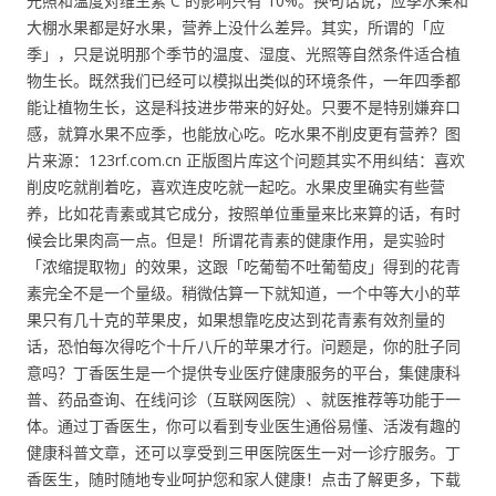
光照和温度对维生素 C 的影响只有 10%。换句话说，应季水果和
大棚水果都是好水果，营养上没什么差异。其实，所谓的「应
季」，只是说明那个季节的温度、湿度、光照等自然条件适合植
物生长。既然我们已经可以模拟出类似的环境条件，一年四季都
能让植物生长，这是科技进步带来的好处。只要不是特别嫌弃口
感，就算水果不应季，也能放心吃。吃水果不削皮更有营养？图
片来源：123rf.com.cn 正版图片库这个问题其实不用纠结：喜欢
削皮吃就削着吃，喜欢连皮吃就一起吃。水果皮里确实有些营
养，比如花青素或其它成分，按照单位重量来比来算的话，有时
候会比果肉高一点。但是！所谓花青素的健康作用，是实验时
「浓缩提取物」的效果，这跟「吃葡萄不吐葡萄皮」得到的花青
素完全不是一个量级。稍微估算一下就知道，一个中等大小的苹
果只有几十克的苹果皮，如果想靠吃皮达到花青素有效剂量的
话，恐怕每次得吃个十斤八斤的苹果才行。问题是，你的肚子同
意吗？丁香医生是一个提供专业医疗健康服务的平台，集健康科
普、药品查询、在线问诊（互联网医院）、就医推荐等功能于一
体。通过丁香医生，你可以看到专业医生通俗易懂、活泼有趣的
健康科普文章，还可以享受到三甲医院医生一对一诊疗服务。丁
香医生，随时随地专业呵护您和家人健康！点击了解更多，下载