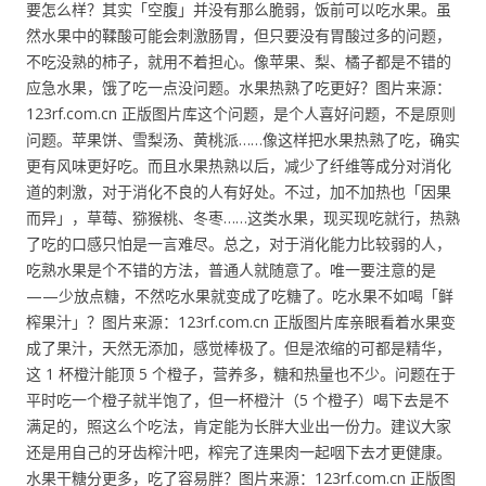
要怎么样？其实「空腹」并没有那么脆弱，饭前可以吃水果。虽
然水果中的鞣酸可能会刺激肠胃，但只要没有胃酸过多的问题，
不吃没熟的柿子，就用不着担心。像苹果、梨、橘子都是不错的
应急水果，饿了吃一点没问题。水果热熟了吃更好？图片来源：
123rf.com.cn 正版图片库这个问题，是个人喜好问题，不是原则
问题。苹果饼、雪梨汤、黄桃派……像这样把水果热熟了吃，确实
更有风味更好吃。而且水果热熟以后，减少了纤维等成分对消化
道的刺激，对于消化不良的人有好处。不过，加不加热也「因果
而异」，草莓、猕猴桃、冬枣……这类水果，现买现吃就行，热熟
了吃的口感只怕是一言难尽。总之，对于消化能力比较弱的人，
吃熟水果是个不错的方法，普通人就随意了。唯一要注意的是
——少放点糖，不然吃水果就变成了吃糖了。吃水果不如喝「鲜
榨果汁」？图片来源：123rf.com.cn 正版图片库亲眼看着水果变
成了果汁，天然无添加，感觉棒极了。但是浓缩的可都是精华，
这 1 杯橙汁能顶 5 个橙子，营养多，糖和热量也不少。问题在于
平时吃一个橙子就半饱了，但一杯橙汁（5 个橙子）喝下去是不
满足的，照这么个吃法，肯定能为长胖大业出一份力。建议大家
还是用自己的牙齿榨汁吧，榨完了连果肉一起咽下去才更健康。
水果干糖分更多，吃了容易胖？图片来源：123rf.com.cn 正版图