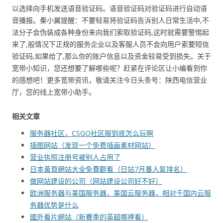
以选择向手机发送语音验证码。语音验证码对验证码进行自动语
音播报。秦小翼提醒：不要轻易将验证码告泝别人日常生活中,不
法分子会伪装成各种身份来向我们索取验证码,这时就需要警惕起
来了,般情况下正规的服务企业以及客服人员不会向用户索要短信
验证码,如果给了,那么你的账户信息以及资金较易受到损失。关于
宽带小知识，您还想要了解哪些呢？赶紧在评论区让小编看到你
的感想吧！更多宽带资讯，敬请关注今日头条号：陕西电信营业
厅，您的线上宽带小助手。
相关文章
服务器社区，CSGO社区服到底怎么玩啊
插图网站（发现一个免费插画素材网站）
营业执照注册号被别人占用了
日本黃頁網站大全免費觀看（日站7月番人氣排名）
做网站建设的公司（网站建设公司好不好）
欧洲服务器与美国服务器，美国云服务器，相对于国内云服
务器优势是什么
國外看片網站（新賽季的英超哪裡看）