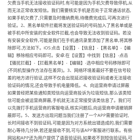
欠费当手机无法接收验证码时,有可能是因为手机欠费导致停机,从
而无法正常收发短信。我们需要核实手机是否处于正常通话状态,
如果手机欠费了,只需要及时缴纳费用,待缴费完成后,可再次进行
验证。2、黑名单软件拦截将发送验证码的号码加入了黑名单或是
被手机中所安装的安全软件拦截,也会导致无法收到验证码。若没
有安装安全软件,可能是我们在手机通讯录里添加了黑名单,将其移
除即可,方法如下。iOS:点击【设置】-【信息】-【黑名单】-【编
辑】移除相应号码即可。安卓:在【设置】中找到【信息】-点击
【骚扰拦截】-【拦截黑名单】-【编辑】-选中相应号码移除即可
(不同机型操作方法存在差异)。3、网络环境差最好不要在信号较
差的地方进行验证,这样不仅会出现延迟接收验证码或者无法接收
验证码的情况,还会导致手机电量降低。4、向运营商申请过屏蔽
如果曾经把某些通知类短信向运营商投诉为垃圾短信,那么该类短
信可能会被运营商屏蔽,手机就无法正常接受该类信息了。我们可
以先拨打手机运营商的客服电话,核实问题后,向运营商申请撤销屏
蔽即可。5、发送方出现问题当我们注册了一个APP需要验证时,
长时间接收不到验证码,可能是因为对方系统出错造成的,我们需要
耐心等待几分钟,若还是接收不到,可与该APP客服进行联系。有些
网站和APP还为用户提供了语音验证码,如果收不到短信验证码,可