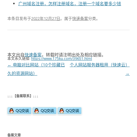
广州域名注册，怎样注册域名，注册一个域名要多少钱
本条目发布于
2022年12月27日
。属于
快速备案
分类。
本文出自
快速备案
，转载时请注明出处及相应链接。
本文永久链接:
https://www.175ku.com/39651.html
文
←
电脑对比网站（10个珍藏已
个人网站服务器租用（快速云）
章
久的资源网站）
→
导
航
↓↓↓【备案联系】↓↓↓
备案文章