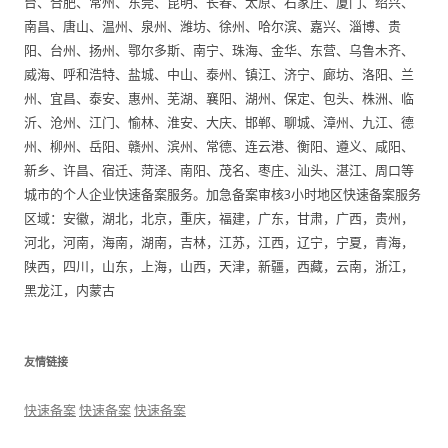
台、合肥、常州、东莞、昆明、长春、太原、石家庄、厦门、绍兴、
南昌、唐山、温州、泉州、潍坊、徐州、哈尔滨、嘉兴、淄博、贵
阳、台州、扬州、鄂尔多斯、南宁、珠海、金华、东营、乌鲁木齐、
威海、呼和浩特、盐城、中山、泰州、镇江、济宁、廊坊、洛阳、兰
州、宜昌、泰安、惠州、芜湖、襄阳、湖州、保定、包头、株洲、临
沂、沧州、江门、愉林、淮安、大庆、邯郸、聊城、漳州、九江、德
州、柳州、岳阳、赣州、滨州、常德、连云港、衡阳、遵义、咸阳、
新乡、许昌、宿迁、菏泽、南阳、茂名、枣庄、汕头、湛江、周口等
城市的个人企业快速备案服务。加急备案审核3小时地区快速备案服务
区域：安徽，湖北，北京，重庆，福建，广东，甘肃，广西，贵州，
河北，河南，海南，湖南，吉林，江苏，江西，辽宁，宁夏，青海，
陕西，四川，山东，上海，山西，天津，新疆，西藏，云南，浙江，
黑龙江，内蒙古
友情链接
快速备案
快速备案
快速备案