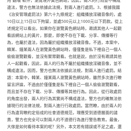
用“翻墻”軟件，瀏覽境外黃色網站，因此，兩人的行為並不構成
違法，警方也無法依據此法規，對兩人進行處罰。3、根據我國
《治安管理處罰法》第六十九條規定：組織播放淫穢音像的，處
10日以上15日以下拘留，並處500元以上1000元以下罰款。從上
述規定可以看出，如果你在瀏覽黃色網站時，邀請其他人一起觀
看該網站上的黃片，那麼，即使不存在下載、分享、傳播等行
為，也屬於違法，因為屬於組織播放淫穢音像。不過，本案中，
韓某、鐘某兩人在瀏覽黃色網站時，僅僅隻是私下裡自己一個人
偷偷瀏覽觀看，並沒有聚眾觀看。也就是說，由於沒有邀請其他
人一起觀看，因此，兩人的行為不屬於組織播放淫穢音像，並不
構成違法。因而，警方也無法依據此法規，對兩人進行處罰。結
語：本案中，韓某、鐘某兩人瀏覽黃色網站時，雖然多次進行瞭
留言評論，不過由於僅僅隻是私下裡自己一個人偷偷瀏覽觀看，
而且並不存在下載、分享、傳播等其他行為。因此，從行政處罰
的角度出發，兩人的行為其實尚不構成違法，警方也的確無法依
據現行的法律法規，對兩人進行行政處罰。當然瞭，由於兩人的
行為違背瞭約定俗成的社會道德規范，理應受到道德層面的譴
責，警方也完全可以對兩人的不道德行為進行警告教育。最後，
大傢是如何看待本案的呢？另外，本文若有錯誤或不足之處，還