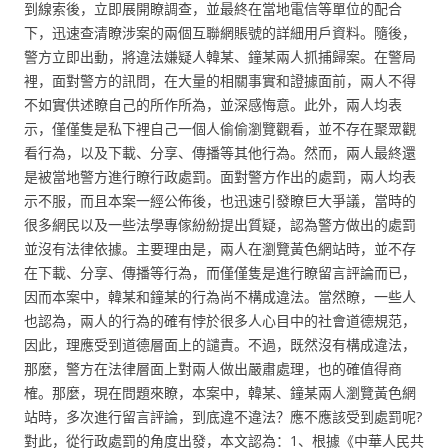
到線索後，立即展開瞭調查，並最終在當地電信等單位的配合
下，迅速查清瞭涉案的兩個互聯網賬號的詳細用戶資料。隨後，
警方立即出動，將違法嫌疑人韓某、鐘某兩人抓捕歸案。在警局
裡，面對警方的訊問，在大量的相關事實和證據面前，兩人不得
不如實供述瞭自己的所作所為，並深感悔意。此外，兩人均表
示，僅僅隻是私下裡自己一個人偷偷瀏覽觀看，並不存在聚眾觀
看行為，以及下載、分享、傳播等其他行為。然而，兩人最終還
是被當地警方進行瞭行政處罰。面對警方作出的處罰，兩人均表
示不服，而且本案一經公佈後，也迅速引發瞭巨大爭議，當時的
很多網民以及一些法學專傢紛紛提出質疑，認為警方做出的處罰
並沒有法律依據。主要理由是，兩人在瀏覽黃色網站時，並不存
在下載、分享、傳播等行為，而僅僅隻是進行瞭留言評論而已，
因而本案中，韓某和鐘某的行為尚不構成違法。當然瞭，一些人
也認為，兩人的行為的確有悖於很多人心目中的社會道德規范，
因此，理應受到道德層面上的譴責。不過，既然沒有構成違法，
那麼，警方在法律層面上對兩人做出嚴肅處理，也的確值得商
榷。那麼，現在問題來瞭，本案中，韓某、鐘某兩人瀏覽黃色網
站時，多次進行留言評論，到底違不違法？應不應該受到處罰呢?
對此，從行政處罰的角度出發，本文認為：1、根據《中華人民共