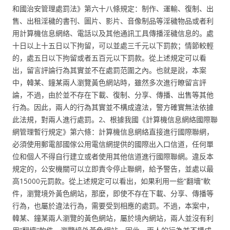
和國治安管理處罰法》第六十八條規定：制作、運輸、復制、出
售、出租淫穢的書刊、圖片、影片、音像制品等淫穢物品或者利
用計算機信息網絡、電話以及其他通訊工具傳播淫穢信息的。處
十日以上十五日以下拘留，可以並處三千元以下罰款；情節較輕
的，處五日以下拘留或者五百元以下罰款。從上述規定可以看
出，留言評論行為其實並不在處罰范圍之內。也就是說，本案
中，韓某、鐘某兩人瀏覽黃色網站時，雖然多次進行瞭留言評
論，不過，由於並不存在下載、復制、分享、傳播、出售等其他
行為。因此，兩人的行為其實並不構成違法，警方確實無法依據
此法規，對兩人進行處罰。2、根據我國《計算機信息網絡國際聯
網管理暫行規定》第六條：計算機信息網絡直接進行國際聯網，
必須使用郵電部國傢公用電信網提供的國際出入口信道，任何單
位和個人不得自行建立或者使用其他信道進行國際聯網。違反本
規定的，公安機關可以立即責令停止聯網，給予警告，並處以最
高15000元罰款。從上述規定可以看出，如果利用一些“翻墻”軟
件，瀏覽境外黃色網站，那麼，即使不存在下載、分享、傳播等
行為，也屬於違法行為，需要受到相應的處罰。不過，本案中，
韓某、鐘某兩人瀏覽的黃色網站，屬於境內網站，兩人並沒有利