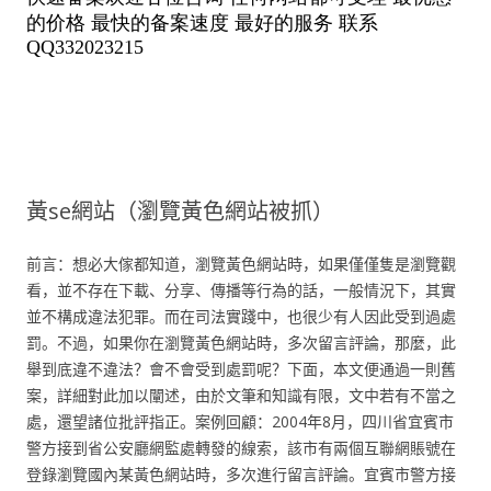
黃se網站（瀏覽黃色網站被抓）
前言：想必大傢都知道，瀏覽黃色網站時，如果僅僅隻是瀏覽觀
看，並不存在下載、分享、傳播等行為的話，一般情況下，其實
並不構成違法犯罪。而在司法實踐中，也很少有人因此受到過處
罰。不過，如果你在瀏覽黃色網站時，多次留言評論，那麼，此
舉到底違不違法？會不會受到處罰呢？下面，本文便通過一則舊
案，詳細對此加以闡述，由於文筆和知識有限，文中若有不當之
處，還望諸位批評指正。案例回顧：2004年8月，四川省宜賓市
警方接到省公安廳網監處轉發的線索，該市有兩個互聯網賬號在
登錄瀏覽國內某黃色網站時，多次進行留言評論。宜賓市警方接