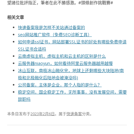
望諸位批評指正，筆者在此不勝感激。#頭條創作挑戰賽#
相关文章
快速备案我是怎样不关站通过备案的
seo网站推广软件（免费SEO诊断工具）
如何申请ssl证书，网站部署SSL证书的好处有哪些免费申请
SSL证书合适吗
云南虚拟主机，虚拟主机和云主机的区别是什么
云服务器niaoyun，如何看待阿里云服务器越用越慢
冰山互联，南极冰山融化完，地球上还剩哪些大块陆地(南
极和北极融化后陆地会被淹没吗)
公司备案，主体是企业，那个人指的是什么？
稳定空间，国企稳定工作，无所事事，没有发展空间，需要
辞职吗
本条目发布于
2023年2月6日
。属于
快速备案
分类。