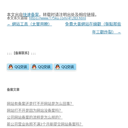
本文出自
快速备案
，转载时请注明出处及相应链接。
本文永久链接:
https://www.175ku.com/41283.html
文
←
網站工具（太實用瞭）
免費大黃網站在線觀（盤點那些
章
年三觀炸裂）
→
导
航
↓↓↓【备案联系】↓↓↓
备案文章
网站有备案还是打不开网站是怎么回事？
网站打不开是因为网站没备案吗？
公司网站备案的流程是怎么样的？
新公司营业执照不满3个月能提交网站备案吗？