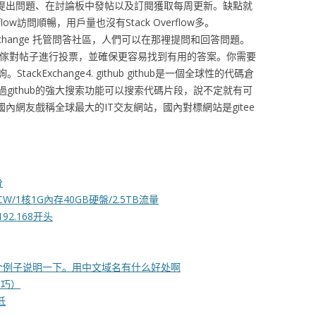
客，提出問題、在討論板中發帖以及訂閱獲取每周更新。缺點就
low訪問順暢，用戶量也沒有Stack Overflow多。
e StackExchange 托管問答社區，人們可以在那裡提問和回答問題。
專傢社區，專傢對帖子進行投票，並確保更容易找到有用的答案。你需要
kExchange4. github github是一個全球性的代碼倉
github的強大搜索功能可以搜索代碼片段，說不定就有可
國內網友戲稱全球最大的IT交友網站，國內對標網站是gitee
分
PCCW/1核1G內存40GB硬盤/2.5TB流量
92.168开头
个例子说明一下。用中文域名有什么好处啊
技巧）
低