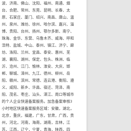
波、济南、佛山、沈阳、福州、南通、烟
台、合肥、常州、东莞、昆明、长春、太
原、石家庄、厦门、绍兴、南昌、唐山、温
州、泉州、潍坊、徐州、哈尔滨、嘉兴、淄
博、贵阳、台州、扬州、鄂尔多斯、南宁、
珠海、金华、东营、乌鲁木齐、威海、呼和
浩特、盐城、中山、泰州、镇江、济宁、廊
坊、洛阳、兰州、宜昌、泰安、惠州、芜
湖、襄阳、湖州、保定、包头、株洲、临
沂、沧州、江门、愉林、淮安、大庆、邯
郸、聊城、漳州、九江、德州、柳州、岳
阳、赣州、滨州、常德、连云港、衡阳、遵
义、咸阳、新乡、许昌、宿迁、菏泽、南
阳、茂名、枣庄、汕头、湛江、周口等城市
的个人企业快速备案服务。加急备案审核3
小时地区快速备案服务区域：安徽，湖北，
北京，重庆，福建，广东，甘肃，广西，贵
州，河北，河南，海南，湖南，吉林，江
苏，江西，辽宁，宁夏，青海，陕西，四