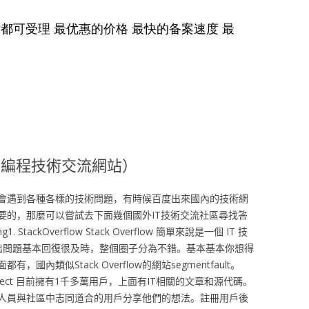
外編程技術交流網站）
會遇到各種各樣的技術問題，有時候百度出來國內的技術網
要的，那麼可以嘗試去下面幾個國外IT技術交流社區尋找答
ackOverflow Stack Overflow 簡單來說是一個 IT 技
出問題基本回復很及時，整個圈子分為不錯。基本基本你想得
內類似Stack Overflow的網站segmentfault。
 CodeProject 目前擁有1千多萬用戶，上面有IT相關的文章和源代碼。
人員與社區中志同道合的用戶分享他們的想法。註冊用戶後