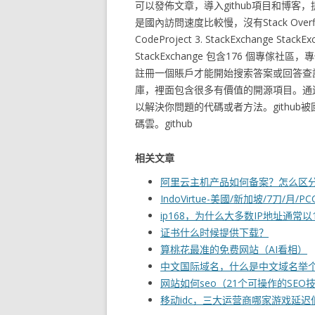
可以發佈文章，導入github項目和博
是國內訪問速度比較慢，沒有Stack Overf
CodeProject 3. StackExchang
StackExchange 包含176 個
註冊一個賬戶才能開始搜索答案或回答查詢。Stac
庫，裡面包含很多有價值的開源項目。通過
以解決你問題的代碼或者方法。github被
碼雲。github
相关文章
阿里云主机产品如何备案？怎么区
IndoVirtue-美國/新加坡/7刀/月/
ip168，为什么大多数IP地址通常以1
证书什么时候提供下载？
算桃花最准的免费网站（AI看相）
中文国际域名，什么是中文域名举
网站如何seo（21个可操作的SEO
移动idc，三大运营商哪家游戏延迟