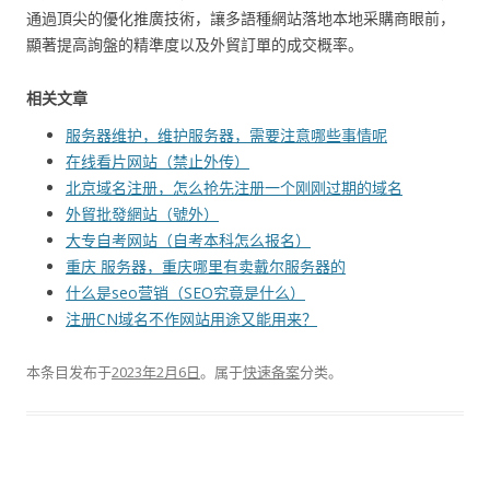
通過頂尖的優化推廣技術，讓多語種網站落地本地采購商眼前，
顯著提高詢盤的精準度以及外貿訂單的成交概率。
相关文章
服务器维护，维护服务器，需要注意哪些事情呢
在线看片网站（禁止外传）
北京域名注册，怎么抢先注册一个刚刚过期的域名
外貿批發網站（號外）
大专自考网站（自考本科怎么报名）
重庆 服务器，重庆哪里有卖戴尔服务器的
什么是seo营销（SEO究竟是什么）
注册CN域名不作网站用途又能用来？
本条目发布于
2023年2月6日
。属于
快速备案
分类。