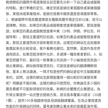
務想開拓的國際市場選擇語言前您要先分析一下自己產品或服務
的特點，進行準確的定位，確定到底是銷往某個國傢或某幾個國
傢，某個洲或某幾個洲，是銷往發展中國傢還是發達國傢等等。
2、根據國際市場具體選擇語言種類具體市場定位好以後，就可以
選擇瞭。例如，如果您的產品或服務隻想進軍俄羅斯，那就選俄
語；如果您的產品或服務想進軍中東（沙特、伊朗、伊拉克、科
威特等），那就主要選阿拉伯語；如果您的產品或服務想進軍南
美，那就主要選西班牙語和葡萄牙語。這樣您的網站在這些國傢
推廣起來也比較容易，客戶看瞭也親切。當然瞭，英語作為世界
通用語言，如果您經濟條件允許，多選擇一種效果會更好。3、如
果您把握不好，最好找一傢專業公司咨詢一下小編曾經見到過一
個企業網站，網站做得蠻漂亮的，可是就是網站的翻譯糟糕得
很，基本上無法讀通，一問才知道他們的網站是從中文版翻譯過
來的，試問，這樣的網站怎麼樣能獲得一個比較好的運營效果
呢？明顯是不能的嘛，這樣的網站可想而知，你無論花多少錢的
廣告費都不可能取得很好的效果。新網的全響應式企業建站，為
外貿企業提供一站式整合營銷方案，語言版本覆蓋20語言（20語
1價），提供100多個國傢地區母語級翻譯覆蓋。在為企業搭建高
性能的外貿網站的同時，還考慮到瞭企業未來的發展藍海市場，