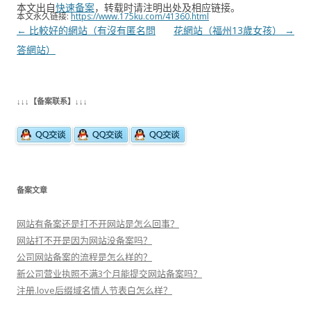
本文出自
快速备案
，转载时请注明出处及相应链接。
本文永久链接:
https://www.175ku.com/41360.html
文
←
比較好的網站（有沒有匿名問
花網站（福州13歲女孩）
→
章
答網站）
导
航
↓↓↓【备案联系】↓↓↓
备案文章
网站有备案还是打不开网站是怎么回事？
网站打不开是因为网站没备案吗？
公司网站备案的流程是怎么样的？
新公司营业执照不满3个月能提交网站备案吗？
注册.love后缀域名情人节表白怎么样？