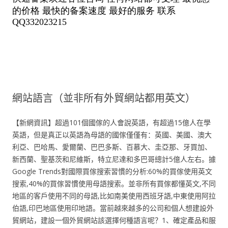
網站語言（並非所有外貿網站都用英文）
【新網資訊】超過101個國傢的人會說英語，有超過15億人在學
英語，但是真正以英語為母語的國傢僅僅有：英國、美國、澳大
利亞、巴哈馬、愛爾蘭、巴巴多斯、百慕大、圭亞那、牙買加、
新西蘭、聖基茨和尼維斯，特立尼達和多巴哥總計5億人左右。據
Google Trends對國際買傢搜索習慣的分析:60%的買傢使用英文
搜索,40%的買傢習慣使用母語搜索。並非所有買傢都懂英文,不同
地區的客戶使用不同的母語,比如南美使用西班牙語,中東使用阿拉
伯語,印巴地區使用印地語。當前越來越多的公司和個人想建設外
貿網站，建設一個外貿網站該選擇何種語言呢？1、確定產品和服