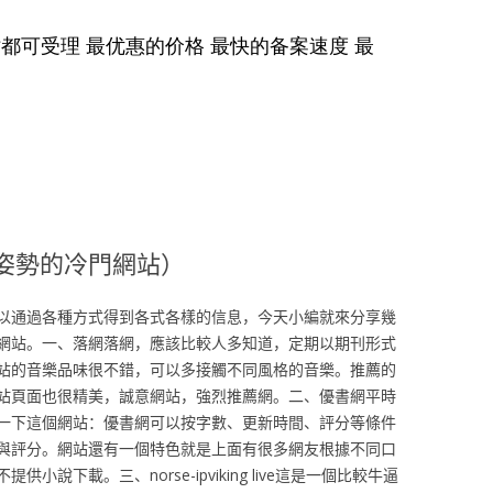
姿勢的冷門網站）
以通過各種方式得到各式各樣的信息，今天小編就來分享幾
網站。一、落網落網，應該比較人多知道，定期以期刊形式
站的音樂品味很不錯，可以多接觸不同風格的音樂。推薦的
站頁面也很精美，誠意網站，強烈推薦網。二、優書網平時
一下這個網站：優書網可以按字數、更新時間、評分等條件
與評分。網站還有一個特色就是上面有很多網友根據不同口
說下載。三、norse-ipviking live這是一個比較牛逼