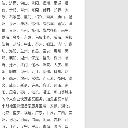
波、济南、佛山、沈阳、福州、南通、烟
台、合肥、常州、东莞、昆明、长春、太
原、石家庄、厦门、绍兴、南昌、唐山、温
州、泉州、潍坊、徐州、哈尔滨、嘉兴、淄
博、贵阳、台州、扬州、鄂尔多斯、南宁、
珠海、金华、东营、乌鲁木齐、威海、呼和
浩特、盐城、中山、泰州、镇江、济宁、廊
坊、洛阳、兰州、宜昌、泰安、惠州、芜
湖、襄阳、湖州、保定、包头、株洲、临
沂、沧州、江门、愉林、淮安、大庆、邯
郸、聊城、漳州、九江、德州、柳州、岳
阳、赣州、滨州、常德、连云港、衡阳、遵
义、咸阳、新乡、许昌、宿迁、菏泽、南
阳、茂名、枣庄、汕头、湛江、周口等城市
的个人企业快速备案服务。加急备案审核3
小时地区快速备案服务区域：安徽，湖北，
北京，重庆，福建，广东，甘肃，广西，贵
州，河北，河南，海南，湖南，吉林，江
苏，江西，辽宁，宁夏，青海，陕西，四