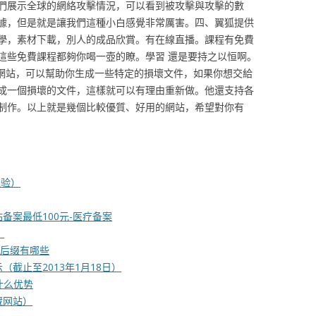
們展示全球的網絡攻擊情況，可以看到被攻擊與攻擊的數
據，但是就是讓我們這種小白感覺非常厲害。四、翼狐提供
學，素材下載，別人的成品欣賞。有在線直播。課程有免費
這些免費課程都夠你喝一壺的瞭。學習 還是要持之以恒啊。
比較好玩的網站，可以幫助你生成一些特定的損壞文件，如果你想交給
成一個損壞的文件，這樣就可以有理由重新做。他還支持各
制作。以上就是幾個比較優質、好用的網站，希望對你有
经验）
备案最低100元-医疗备案
）
名后缀有哪些
截止至2013年1月18日）
什么优势
宝藏网站）