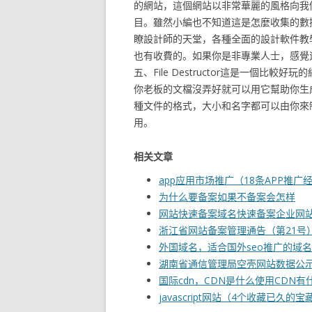
的網站，這個網站以非常華麗的風格向我
目。雖然小編也不知道這是怎麼收集的數
瞭設計師的天堂，各種全面的設計軟件教
也有收費的。如果你是非專業人士，感覺
五、File Destructor這是一個
你老板的文檔沒弄好就可以用它幫助你生
種文件的格式，大小和名字都可以由你來
用。
相关文章
app应用市场推广（18条APP推广
为什么要备案如果不备案会怎样
网站快速备案域名快速备案企业网站
浙江省网站备案管理通告（第21号
外国域名，适合国外seo推广的域
湖南省通信管理局空壳网站数据公示（
国际cdn，CDN是什么使用CDN有
javascript网站（4个收藏已久的