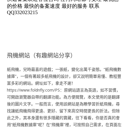
飛機網站（有趣網站分享）
紙飛機，兒時最喜的遊戲；一張紙，變化出萬千姿態。“紙飛機數
據庫”，一個有著超多紙飛機的設計，卻又說明簡單易懂、教程豐
富多彩的網站。網址如下，拿走不謝！
https://www.foldnfly.com/PS：原網站語言為英語，如不習慣，
可開啟瀏覽器自帶的翻譯功能。為方便閱覽，本文使用的是翻譯
後的圖片文字。一般而言，使用該網站是為瞭學習折紙飛機，尋
找讓紙飛機飛得更遠、更好、留下來高空時間更長的折法。但除
此之外，其本身還有很多隱藏的寶藏，往下看看，你是否真的會
用“紙飛機數據庫”呢？在“飛機庫”裡，可按照自己需求，在頁面左