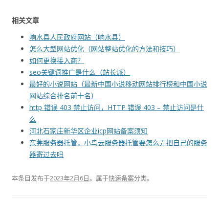
相关文章
响水县人民政府网站（响水县）
怎么大型网站优化（网站整站优化的方法和技巧）
如何更换接入商？
seo关键词推广是什么（站长派）
最好的小说网站（最新中国小说移动网站排行榜和中国小说
网站综合排名前十名）
http 错误 403 禁止访问，HTTP 错误 403 – 禁止访问是什
么
河北石家庄新华区企业icp网站备案须知
东莞服务器托管，小鸟云服务器托管要怎么弄把自己的服务
器寄过去吗
本条目发布于
2023年2月6日
。属于
快速备案
分类。