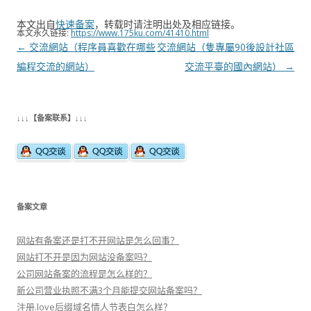
本文出自
快速备案
，转载时请注明出处及相应链接。
本文永久链接:
https://www.175ku.com/41410.html
文
←
交流網站（程序員喜歡在哪些
交流網站（隻專屬90後設計社區
章
編程交流的網站）
交流平臺的國內網站）
→
导
航
↓↓↓【备案联系】↓↓↓
备案文章
网站有备案还是打不开网站是怎么回事？
网站打不开是因为网站没备案吗？
公司网站备案的流程是怎么样的？
新公司营业执照不满3个月能提交网站备案吗？
注册.love后缀域名情人节表白怎么样？