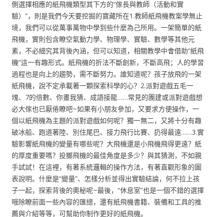
側選擇相應的紙飛機類型其下方的“傢長與教師（活動和實
驗）”，則是我們今天要挖掘的寶藏所在1.教師紙飛機教案學無止
境，我們可以從萬事萬物中學到些什麼為己所用。一架簡單的紙
飛機，實則包含瞭空氣動力學、物理學、實驗、數學等其他元
素，不必細究其背後內涵，但可以知道，相關教學中會借助“紙飛
機”這一有趣形式。紙飛機的折法不斷創新，不斷高飛；人的學習
過程也是向上的趨勢，需不斷努力。誰知道呢？孩子放飛的一架
紙飛機，說不定承載著一顆探索科學的心？2.派對遊戲五毛一
塊、7的倍數、你畫我猜、成語接龍……常見的團建或派對遊戲想
必大傢也已厭倦瞭吧~如果有小朋友參加，又要求方便操作，一
個以紙飛機為主題的派對遊戲如何呢？獨一無二，又將十分有趣
破冰船、跑道著陸、別住尾巴、接力飛行比賽、扔得最遠……3.實
驗影響紙飛機的變量有哪些呢？大飛機還是小飛機飛得更遠？紙
的厚度重要嗎？投擲飛機的最佳角度是多少？與其猜測，不如親
手試試！在這裡，有著系統邏輯的操作方法，有著直觀形象的圖
表說明。什麼是“變量”、怎樣分析並得出實驗結論，何不拉上孩
子一起，探索背後的奧秘呢~最後，“休息室”也是一個不錯的選擇
哦除瞭前面一些內容的匯總，還有紙飛機書籍、裝備和工具的推
薦與介紹等等，可幫助你制作更好的紙飛機。