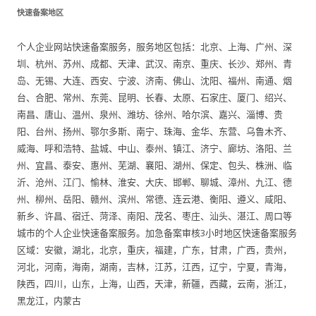
快速备案地区
个人企业网站快速备案服务，服务地区包括：北京、上海、广州、深
圳、杭州、苏州、成都、天津、武汉、南京、重庆、长沙、郑州、青
岛、无锡、大连、西安、宁波、济南、佛山、沈阳、福州、南通、烟
台、合肥、常州、东莞、昆明、长春、太原、石家庄、厦门、绍兴、
南昌、唐山、温州、泉州、潍坊、徐州、哈尔滨、嘉兴、淄博、贵
阳、台州、扬州、鄂尔多斯、南宁、珠海、金华、东营、乌鲁木齐、
威海、呼和浩特、盐城、中山、泰州、镇江、济宁、廊坊、洛阳、兰
州、宜昌、泰安、惠州、芜湖、襄阳、湖州、保定、包头、株洲、临
沂、沧州、江门、愉林、淮安、大庆、邯郸、聊城、漳州、九江、德
州、柳州、岳阳、赣州、滨州、常德、连云港、衡阳、遵义、咸阳、
新乡、许昌、宿迁、菏泽、南阳、茂名、枣庄、汕头、湛江、周口等
城市的个人企业快速备案服务。加急备案审核3小时地区快速备案服务
区域：安徽，湖北，北京，重庆，福建，广东，甘肃，广西，贵州，
河北，河南，海南，湖南，吉林，江苏，江西，辽宁，宁夏，青海，
陕西，四川，山东，上海，山西，天津，新疆，西藏，云南，浙江，
黑龙江，内蒙古