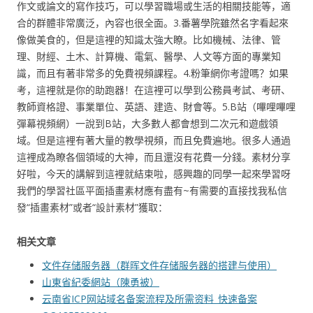
作文或論文的寫作技巧，可以學習職場或生活的相關技能等，適
合的群體非常廣泛，內容也很全面。3.番薯學院雖然名字看起來
像做美食的，但是這裡的知識太強大瞭。比如機械、法律、管
理、財經、土木、計算機、電氣、醫學、人文等方面的專業知
識，而且有著非常多的免費視頻課程。4.粉筆網你考證嗎？如果
考，這裡就是你的助跑器！在這裡可以學到公務員考試、考研、
教師資格證、事業單位、英語、建造、財會等。5.B站（嗶哩嗶哩
彈幕視頻網）一說到B站，大多數人都會想到二次元和遊戲領
域。但是這裡有著大量的教學視頻，而且免費遍地。很多人通過
這裡成為瞭各個領域的大神，而且還沒有花費一分錢。素材分享
好啦，今天的講解到這裡就結束啦，感興趣的同學一起來學習呀
我們的學習社區平面插畫素材應有盡有~有需要的直接找我私信
發“插畫素材”或者“設計素材”獲取：
相关文章
文件存储服务器（群晖文件存储服务器的搭建与使用）
山東省紀委網站（陳勇被）
云南省ICP网站域名备案流程及所需资料_快速备案