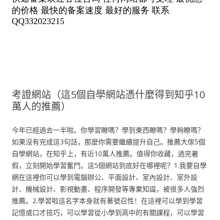
考證網站（這5個自學網站憑什麼得到知乎10
萬人的推薦）
今年已經過去一半啦。你學習瞭嗎？學到東西瞭嗎？學夠瞭嗎？
如果沒有完成這3句話，那麼你需要繼續提升自己。推薦大傢5個
自學網站，在知乎上，有近10萬人推薦。值得你收藏，過完暑
假，立刻開始學習奮鬥。這5個網站到底好在哪裡呢？1.我要自學
網在這裡你可以學到電腦辦公、平面設計、室內設計、室外設
計、機械設計、影視動畫、程序開發等專業知識，被很多人強烈
推薦。2.學習啦這名字本身就有著號召性！在這裡可以學到學習
記憶或口才技巧，可以學習從小學到高中的有關課程，可以學習