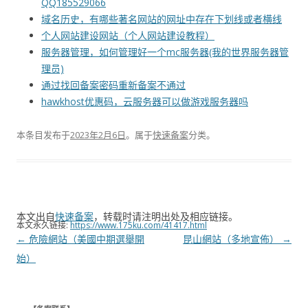
QQ185529066
域名历史，有哪些著名网站的网址中存在下划线或者横线
个人网站建设网站（个人网站建设教程）
服务器管理，如何管理好一个mc服务器(我的世界服务器管
理员)
通过找回备案密码重新备案不通过
hawkhost优惠码，云服务器可以做游戏服务器吗
本条目发布于
2023年2月6日
。属于
快速备案
分类。
本文出自
快速备案
，转载时请注明出处及相应链接。
本文永久链接:
https://www.175ku.com/41417.html
文
←
危險網站（美國中期選舉開
昆山網站（多地宣佈）
→
章
始）
导
航