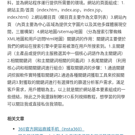
料，並為網站程序運行提供所需要的環境。網站的頁面組成：1.
網站主頁/首頁（index.htm，index.asp，index.jsp，
index.html）2.網站欄目頁（欄目頁主要作為文章列表）3.網站內
頁 （內頁主要為中心區域為提供文字圖片以及其他多媒體展現空
間，三層構架）4.網站地圖/sitemap地圖 （分為搜索引擎蜘蛛
XML地圖和用戶訪問html地圖）關鍵詞的作用：關鍵詞主要便於
我們的網站在搜索引擎中更容易被潛在用戶所搜索到。1.主關鍵
詞（主產品或提供的主服務選其中一個核心詞語作為主關鍵詞）
2.相關關鍵詞 （和主關鍵詞相關的同義詞）3.長尾關鍵詞 （利用
核心詞和相關關鍵詞進行組合）獲取關鍵詞的步驟：1.通過關鍵
詞挖掘軟件實時獲取關鍵詞2.通過各種關鍵詞獲取工具來挖掘關
鍵詞3.對獲取的關鍵詞進行有選擇性的篩選分析客戶需求，滿足
客戶需求，用戶體驗為主。以上就是關於網站基本要素組成的一
些總結，除此之外我還錄制瞭SEO系列視頻教程，想學習的同學
可以關註我或直接私信我領取。
相关文章
360官方网站商城手机（Insta360）