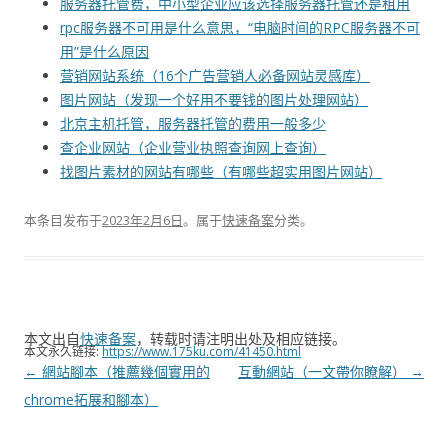
服务器托管费，中小型企业应该选择服务器托管还是租用
rpc服务器不可用是什么意思，“电脑时间的RPC服务器不可
用”是什么原因
营销网站系统（16个广告营销人必备网站灵感库）
图片网站（发现一个好用不要钱的图片处理网站）
北京主机托管，服务器托管的费用一般多少
查企业网站（企业营业执照查询网上查询）
找图片素材的网站有哪些（有哪些超实用图片网站）
本条目发布于
2023年2月6日
。属于
快速备案
分类。
本文出自
快速备案
，转载时请注明出处及相应链接。
本文永久链接:
https://www.175ku.com/41450.html
文
←
網站腳本（推薦幾個實用的
互動網站（一文帶你瞭解）
→
章
chrome拓展和腳本）
导