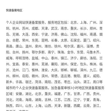
快速备案地区
个人企业网站快速备案服务，服务地区包括：北京、上海、广州、深
圳、杭州、苏州、成都、天津、武汉、南京、重庆、长沙、郑州、青
岛、无锡、大连、西安、宁波、济南、佛山、沈阳、福州、南通、烟
台、合肥、常州、东莞、昆明、长春、太原、石家庄、厦门、绍兴、
南昌、唐山、温州、泉州、潍坊、徐州、哈尔滨、嘉兴、淄博、贵
阳、台州、扬州、鄂尔多斯、南宁、珠海、金华、东营、乌鲁木齐、
威海、呼和浩特、盐城、中山、泰州、镇江、济宁、廊坊、洛阳、兰
州、宜昌、泰安、惠州、芜湖、襄阳、湖州、保定、包头、株洲、临
沂、沧州、江门、愉林、淮安、大庆、邯郸、聊城、漳州、九江、德
州、柳州、岳阳、赣州、滨州、常德、连云港、衡阳、遵义、咸阳、
新乡、许昌、宿迁、菏泽、南阳、茂名、枣庄、汕头、湛江、周口等
城市的个人企业快速备案服务。加急备案审核3小时地区快速备案服务
区域：安徽，湖北，北京，重庆，福建，广东，甘肃，广西，贵州，
河北，河南，海南，湖南，吉林，江苏，江西，辽宁，宁夏，青海，
陕西，四川，山东，上海，山西，天津，新疆，西藏，云南，浙江，