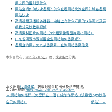
用之间的区别是什么
网站空间如何快速备案？怎么查看网站快速空间？域名备案
网站快速
高清视频录播服务器器，电脑上有什么好用的软件可以录屏
呢我想录制教学视频
高清素材图片的网站（9个超清免费图片素材网站）
广东省河源市源城区企业网站如何备案呢？
备案查询网，怎么从备案号，查询网站备案信息
本条目发布于
2023年2月6日
。属于
快速备案
分类。
本文出自
快速备案
，转载时请注明出处及相应链接。
本文永久链接:
https://www.175ku.com/41463.html
文
←
網站如何搭建（怎麼建立一個
在線制作網站（這幾個logo制作
章
自己的網站）
網站）
→
导