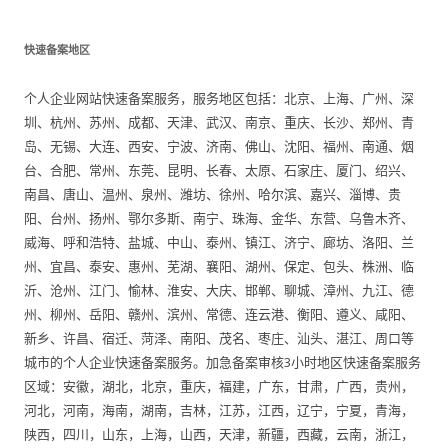
快速备案地区
个人企业网站快速备案服务，服务地区包括：北京、上海、广州、深
圳、杭州、苏州、成都、天津、武汉、南京、重庆、长沙、郑州、青
岛、无锡、大连、西安、宁波、济南、佛山、沈阳、福州、南通、烟
台、合肥、常州、东莞、昆明、长春、太原、石家庄、厦门、绍兴、
南昌、唐山、温州、泉州、潍坊、徐州、哈尔滨、嘉兴、淄博、贵
阳、台州、扬州、鄂尔多斯、南宁、珠海、金华、东营、乌鲁木齐、
威海、呼和浩特、盐城、中山、泰州、镇江、济宁、廊坊、洛阳、兰
州、宜昌、泰安、惠州、芜湖、襄阳、湖州、保定、包头、株洲、临
沂、沧州、江门、愉林、淮安、大庆、邯郸、聊城、漳州、九江、德
州、柳州、岳阳、赣州、滨州、常德、连云港、衡阳、遵义、咸阳、
新乡、许昌、宿迁、菏泽、南阳、茂名、枣庄、汕头、湛江、周口等
城市的个人企业快速备案服务。加急备案审核3小时地区快速备案服务
区域：安徽，湖北，北京，重庆，福建，广东，甘肃，广西，贵州，
河北，河南，海南，湖南，吉林，江苏，江西，辽宁，宁夏，青海，
陕西，四川，山东，上海，山西，天津，新疆，西藏，云南，浙江，