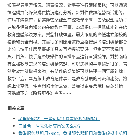
知曉學員學習情況、購買情況，對學員進行跟蹤服務；可以通過
課程購買記錄與購買情況進行分析，針對性做課程營銷活動等。
佈局在線教育，請選擇雲朵課堂在線教學平臺！雲朵課堂成功打
造瞭多個業內知名的在線教育平臺，為您提供一個低成本的在線
教育整體解決方案，幫您打破壁壘，最大限度的降低建立網校的
技術和資金門檻。其實很多剛開始選擇直播授課的培訓機構都會
比較苦惱用什麼平臺或工具去直播授課要好。但隻要不選擇鬥
魚、鬥魚、快手這些娛樂性的直播平臺進行直播授課，對於臨時
有直播教學需求的培訓機構來說，可以選擇的平臺還是很多。當
然對於培訓機構來說，有條件的話最好可以搭建一個專屬的線上
教學平臺，畢竟線上教育這件事，是教育發展的潮流和趨勢，將
線上化當做一件專門的事情去做，會顯得更專業哦！更多詳情，
可點擊下方《瞭解更多》查看~~~
相关文章
老电影网站（一些可以免费看影视的网站）
三证合一后无法提交备案怎么办？
香港服务器租用99idc，香港服务器租用和香港虚拟主机租