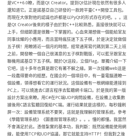
是VC++6.0瞭，而是Qt Creator。提到Qt估計現在依然有很多人
還知道它。正是諾基亞自己研發的一款跨平臺C++開發工具包。
而現在大傢對他的認識也許都是以PyQt的形式存在的吧。。。這
是Qt Creator後來的樣子由於對C++比較熟悉，直接很快就可以
上手，但細節還是很難一下掌握的。心血來潮想做一個能給室友
同事炫耀的小應用，而且當時瘋狂迷下五子棋，於是決定就做個
五子棋！用瞭將近一個月的時間，經常通宵寫代碼到第二天上班
之前，開發瞭一個自己很滿意的五子棋對戰版，可以藍牙跟室友
聯機用諾基亞下五子棋。關於Qt這段，立個Flag，單獨介紹一下
它吧，這十多年也算是跟它有著不解之緣。第一次接觸web這是
一段蠢得要命的經歷。在國企的一個項目中，有一臺電腦連瞭一
個設備，領導想看它的運行狀況。這個設備有一根網線能連接到
PC上，可以燒進去C語言程序去監聽網卡端口。於是我的第一版
設計方案出來瞭。用C#在PC端UDP詢問設備，在設備上收集數
據後用C語言監聽回復給PC端。運行結果就是這樣的，每秒鐘刷
屏一次：設備管理系統不要笑，這就是我理解的管理系統。參考
《學籍管理系統》《圖書館管理系統》。。。懂的都懂。我當然
不會滿足於此。憑借紮實的基本功，我判斷：既然設備能使用網
線，能使用TCP和UDP協議，那它就能支持HTTP！但我對之後