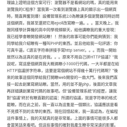
理論上證明這個方案可行：瀏覽器不是看網站的嗎，真的能用來
瀏覽我的C程序？當我第一次看到瀏覽器上真的顯示出一個網頁
時，簡直興奮到爆！設備管理系統2.0為瞭讓多個瀏覽器同時訪問
這個網頁，我甚至還把它用epoll改寫瞭一遍。。。當天晚上，我
跟同樣學計算機的高中同學視頻聊天，給他講瞭我的重大發現：
我已經學會瞭開發網站瞭！！然後的故事可能你們能夠猜到：我
同學給我介紹瞭有一種叫PHP的東西。並且他給我一句評語：你
可真牛逼，C語言字符串拼接手寫http server。。。而我一開始
居然以為這真的是在誇我。。。原來不用自己拼HTTP協議？“我
說呢，寫這麼個網頁我大概搞瞭小1000行代碼，一大半都是在給
HTTP協議拼字符串，這要是寫個網站不得幾十萬行代碼啊？”後
來的故事這個同學給我打開瞭web開發的一扇大門。後來我們直
接一起去創業寫網站瞭。當然，用的並不是php，後面的文章我
再詳細講創業寫代碼的故事吧。但“設備管理系統”的經歷，讓我
對“協議”終於有瞭直觀的認識：所謂的協議，就是字符串的格式
罷瞭。而在此之前，我一直以為這隻是一個類比，協議應該是看
不見摸不到的玄學的東西。現在回憶起來，我一直認為，在編程
這件事情上，我的天賦真的是非常差。上面的事情可能很多人都
會當笑話來看吧。但這些事情的確對我產生瞭非常深遠的影響。