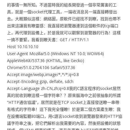
的事情一無所知。不過當時我的組長開發過一個非常厲害的工
具，就是一個socket代理工具，一端收消息另一端直接轉發出
去。大概類似這樣：網絡圖，原軟件已經找不到瞭，找到也帶不
出來這讓我有瞭靈感：我直接把瀏覽器連到這個軟件的tcp端口
上，再代理到設備上，於是我就可以觀察到瀏覽器的行為！這樣
一搞不要緊，我看到瞭天書：GET / HTTP/1.1
Host 10.10.10.10
User-Agent Mozilla/5.0 (Windows NT 10.0; WOW64)
AppleWebKit/537.36 (KHTML, like Gecko)
Chrome/51.0.2704.106 Safari/537.36
Accept image/webp,image/*,*/*;q=0.8
Accept-Encoding gzip, deflate, sdch
Accept-Language zh-CN,zh;q=0.8我的C語言程序的socket居然
真的就收到瞭這樣一個字符串？？原來腦海中之前很抽象的所謂
“HTTP通信協議”，居然就是在TCP socket上直接發送瞭一串帶
有格式的字符串！這下我完全懂瞭！於是第二個方案產生瞭：我
在設備端監聽80端口，用c語言socket收到瀏覽器發來的HTTP協
議字符串之後，把它們解析出我需要的內容，然後把設備的狀態