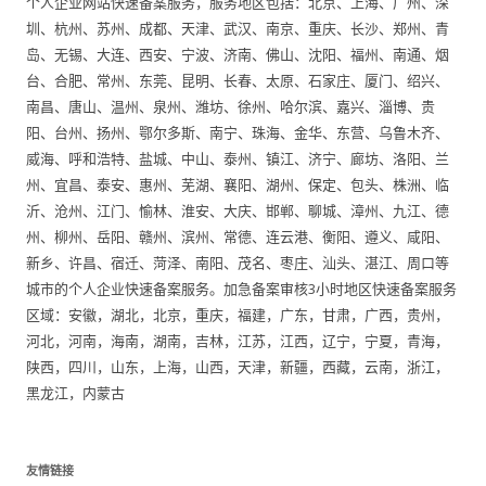
个人企业网站快速备案服务，服务地区包括：北京、上海、广州、深
圳、杭州、苏州、成都、天津、武汉、南京、重庆、长沙、郑州、青
岛、无锡、大连、西安、宁波、济南、佛山、沈阳、福州、南通、烟
台、合肥、常州、东莞、昆明、长春、太原、石家庄、厦门、绍兴、
南昌、唐山、温州、泉州、潍坊、徐州、哈尔滨、嘉兴、淄博、贵
阳、台州、扬州、鄂尔多斯、南宁、珠海、金华、东营、乌鲁木齐、
威海、呼和浩特、盐城、中山、泰州、镇江、济宁、廊坊、洛阳、兰
州、宜昌、泰安、惠州、芜湖、襄阳、湖州、保定、包头、株洲、临
沂、沧州、江门、愉林、淮安、大庆、邯郸、聊城、漳州、九江、德
州、柳州、岳阳、赣州、滨州、常德、连云港、衡阳、遵义、咸阳、
新乡、许昌、宿迁、菏泽、南阳、茂名、枣庄、汕头、湛江、周口等
城市的个人企业快速备案服务。加急备案审核3小时地区快速备案服务
区域：安徽，湖北，北京，重庆，福建，广东，甘肃，广西，贵州，
河北，河南，海南，湖南，吉林，江苏，江西，辽宁，宁夏，青海，
陕西，四川，山东，上海，山西，天津，新疆，西藏，云南，浙江，
黑龙江，内蒙古
友情链接