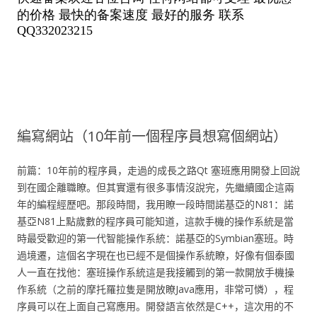
編寫網站（10年前一個程序員想寫個網站）
前篇：10年前的程序員，走過的成長之路Qt 塞班應用開發上回說
到在國企離職瞭。但其實還有很多事情沒說完，先繼續國企這兩
年的編程經歷吧。那段時間，我用瞭一段時間諾基亞的N81：諾
基亞N81上點歲數的程序員可能知道，這款手機的操作系統是當
時最受歡迎的第一代智能操作系統：諾基亞的Symbian塞班。時
過境遷，這個名字現在也已經不是個操作系統瞭，好像有個泰國
人一直在找他：塞班操作系統這是我接觸到的第一款開放手機操
作系統（之前的摩托羅拉隻是開放瞭Java應用，非常可憐），程
序員可以在上面自己寫應用。開發語言依然是C++，這次用的不