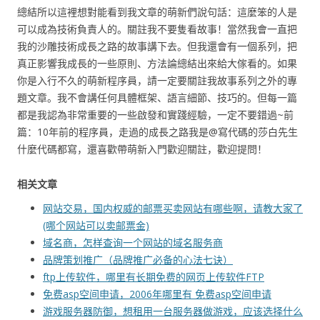
總結所以這裡想對能看到我文章的萌新們說句話：這麼笨的人是
可以成為技術負責人的。關註我不要隻看故事！當然我會一直把
我的沙雕技術成長之路的故事講下去。但我還會有一個系列，把
真正影響我成長的一些原則、方法論總結出來給大傢看的。如果
你是入行不久的萌新程序員，請一定要關註我故事系列之外的專
題文章。我不會講任何具體框架、語言細節、技巧的。但每一篇
都是我認為非常重要的一些啟發和實踐經驗，一定不要錯過~前
篇：10年前的程序員，走過的成長之路我是@寫代碼的莎白先生
什麼代碼都寫，還喜歡帶萌新入門歡迎關註，歡迎提問！
相关文章
网站交易，国内权威的邮票买卖网站有哪些啊，请教大家了
(哪个网站可以卖邮票金)
域名商，怎样查询一个网站的域名服务商
品牌策划推广（品牌推广必备的心法七诀）
ftp上传软件，哪里有长期免费的网页上传软件FTP
免费asp空间申请，2006年哪里有 免费asp空间申请
游戏服务器防御，想租用一台服务器做游戏，应该选择什么