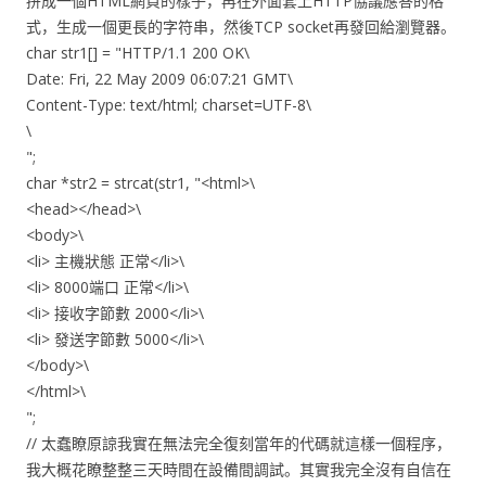
拼成一個HTML網頁的樣子，再在外面套上HTTP協議應答的格
式，生成一個更長的字符串，然後TCP socket再發回給瀏覽器。
char str1[] = "HTTP/1.1 200 OK\
Date: Fri, 22 May 2009 06:07:21 GMT\
Content-Type: text/html; charset=UTF-8\
\
";
char *str2 = strcat(str1, "<html>\
<head></head>\
<body>\
<li> 主機狀態 正常</li>\
<li> 8000端口 正常</li>\
<li> 接收字節數 2000</li>\
<li> 發送字節數 5000</li>\
</body>\
</html>\
";
// 太蠢瞭原諒我實在無法完全復刻當年的代碼就這樣一個程序，
我大概花瞭整整三天時間在設備間調試。其實我完全沒有自信在