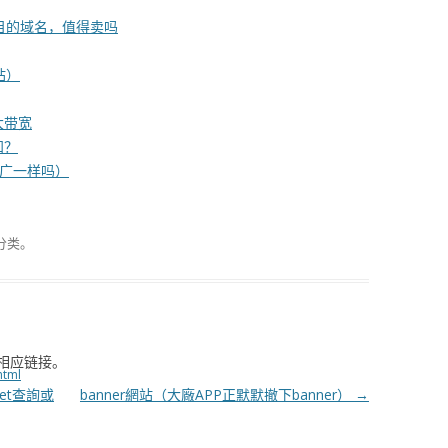
目的域名，值得卖吗
站）
大带宽
知？
推广一样吗）
分类。
相应链接。
html
et查詢或
banner網站（大廠APP正默默撤下banner）
→