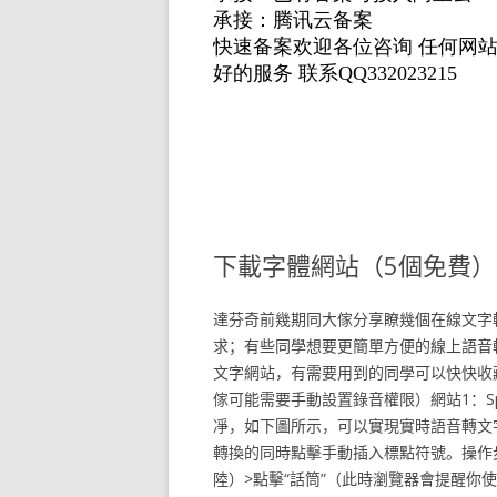
下載字體網站（5個免費）
達芬奇前幾期同大傢分享瞭幾個在線文字
求；有些同學想要更簡單方便的線上語音
文字網站，有需要用到的同學可以快快收藏
傢可能需要手動設置錄音權限）網站1：Speechn
凈，如下圖所示，可以實現實時語音轉文
轉換的同時點擊手動插入標點符號。操作
陸）>點擊“話筒”（此時瀏覽器會提醒你