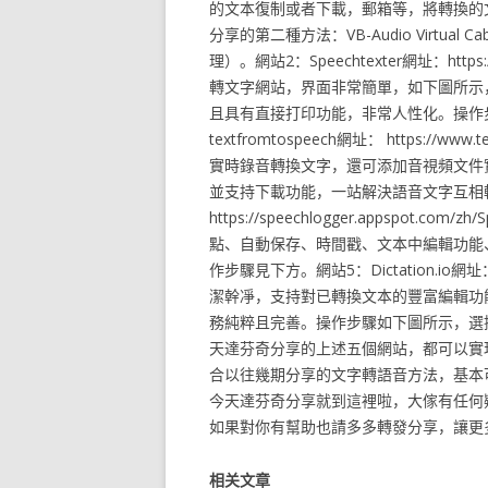
的文本復制或者下載，郵箱等，將轉換的
分享的第二種方法：VB-Audio Virtu
理）。網站2：Speechtexter網址：https:/
轉文字網站，界面非常簡單，如下圖所示
且具有直接打印功能，非常人性化。操作
textfromtospeech網址： https://www.
實時錄音轉換文字，還可添加音視頻文件
並支持下載功能，一站解決語音文字互相轉換。
https://speechlogger.appspot
點、自動保存、時間戳、文本中編輯功能
作步驟見下方。網站5：Dictation.io網址： 
潔幹凈，支持對已轉換文本的豐富編輯功
務純粹且完善。操作步驟如下圖所示，選
天達芬奇分享的上述五個網站，都可以實
合以往幾期分享的文字轉語音方法，基本
今天達芬奇分享就到這裡啦，大傢有任何
如果對你有幫助也請多多轉發分享，讓更
相关文章