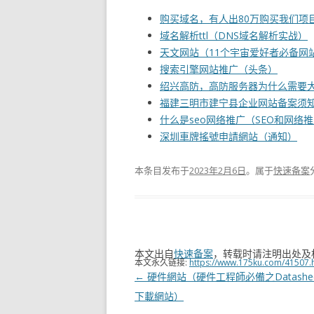
购买域名，有人出80万购买我们项
域名解析ttl（DNS域名解析实战）
天文网站（11个宇宙爱好者必备网
搜索引擎网站推广（头条）
绍兴高防，高防服务器为什么需要
福建三明市建宁县企业网站备案须
什么是seo网络推广（SEO和网络
深圳車牌搖號申請網站（通知）
本条目发布于
2023年2月6日
。属于
快速备案
本文出自
快速备案
，转载时请注明出处及
本文永久链接:
https://www.175ku.com/41507.
文
←
硬件網站（硬件工程師必備之Datashe
章
下載網站）