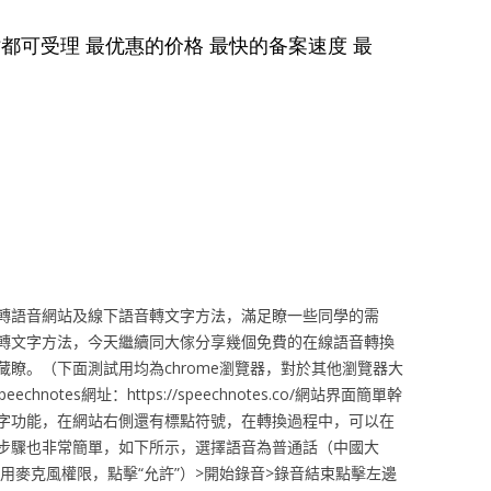
轉語音網站及線下語音轉文字方法，滿足瞭一些同學的需
轉文字方法，今天繼續同大傢分享幾個免費的在線語音轉換
瞭。（下面測試用均為chrome瀏覽器，對於其他瀏覽器大
otes網址：https://speechnotes.co/網站界面簡單幹
字功能，在網站右側還有標點符號，在轉換過程中，可以在
步驟也非常簡單，如下所示，選擇語音為普通話（中國大
使用麥克風權限，點擊“允許”）>開始錄音>錄音結束點擊左邊