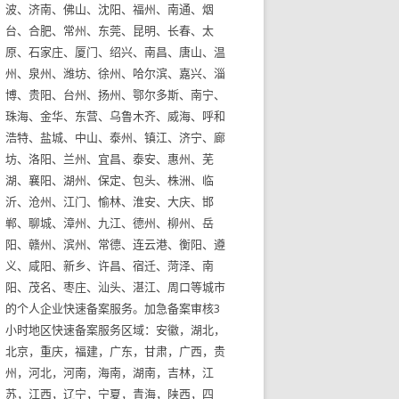
波、济南、佛山、沈阳、福州、南通、烟
台、合肥、常州、东莞、昆明、长春、太
原、石家庄、厦门、绍兴、南昌、唐山、温
州、泉州、潍坊、徐州、哈尔滨、嘉兴、淄
博、贵阳、台州、扬州、鄂尔多斯、南宁、
珠海、金华、东营、乌鲁木齐、威海、呼和
浩特、盐城、中山、泰州、镇江、济宁、廊
坊、洛阳、兰州、宜昌、泰安、惠州、芜
湖、襄阳、湖州、保定、包头、株洲、临
沂、沧州、江门、愉林、淮安、大庆、邯
郸、聊城、漳州、九江、德州、柳州、岳
阳、赣州、滨州、常德、连云港、衡阳、遵
义、咸阳、新乡、许昌、宿迁、菏泽、南
阳、茂名、枣庄、汕头、湛江、周口等城市
的个人企业快速备案服务。加急备案审核3
小时地区快速备案服务区域：安徽，湖北，
北京，重庆，福建，广东，甘肃，广西，贵
州，河北，河南，海南，湖南，吉林，江
苏，江西，辽宁，宁夏，青海，陕西，四