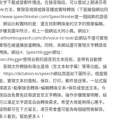
文字下載或發郵件傳送。在錄音階段，可以嘗試上期達芬奇
al Cable方法，實現音視頻或錄音播放實時轉換（下面幾個網站同
/www.speechtexter.com/Speechtexter是一個純粹的語音
，網站比較獨特的是：還支持對轉換後的文字的簡單編輯，
步驟見圖中所示，和上一個網站大同小異。網站3：
textfromtospeech.com/zh/voice-to-text/此網站不僅可實現
實現在線邊播放邊轉換。同時，本網站還可實現文字轉語音
網站4：Speechlogger網址：
.com/zh/Specchlogger使用谷歌的語音到文本技術，並帶有自動標
、音頻文件轉錄和導出選項（至文本和字幕）等等功能。操
https://dictation.io/speech網站頁面如下圖所示，相當簡
能，實現文本的復制，保存，打印，郵件發送等，一站式服
擇語言>點擊錄音轉換>編輯轉換文本>保存或發送文本。今
現自由免費免註冊語音至文字轉換，操作步驟簡單明瞭，結
可以滿足文字語音自由轉換需求，希望大傢能夠得心應手。
疑問都可在下方留言，達芬奇會盡可能為每個疑問者解答。
多人看到，幫助更多人 ！