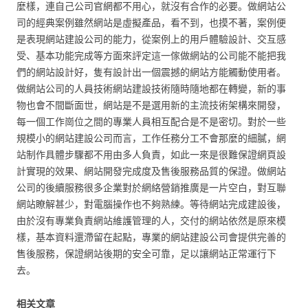
麼樣，連自己公司官網都不用心，就沒有合作的必要。做網站公
司的經典案例雖然網站是虛擬產品，看不到，也摸不著，案例便
是表現網站建設公司的能力，從案例上的用戶體驗設計、交互感
受、基本功能完成等方面來評定這一傢做網站的公司能不能把我
們的網站設計好，隻有設計出一個震撼的網站方能觸動使用者。
做網站公司的人員技術網站建設技術隨時隨地都在轉變，新的事
物也會不間斷面世，網站是不是選用新的主流技術架構來開發，
每一個工作崗位之間的專業人員相互配合是不是密切。對於一些
規模小的網站建設公司而言，工作任務分工不會那麼的細膩，網
站制作具體步驟都不用由多人負責，如此一來是很難保證網頁設
計實現的效果、網站開發完成度及售後服務品質的保證。做網站
公司的後續服務很多企業對於網絡營銷推廣是一片空白，對互聯
網站瞭解甚少，對電腦操作也不夠熟練。等待網站完成建設後，
由於沒有專業負責網站維護管理的人，交付的網站依然是原來模
樣，基本資料還滯留在起點，專業的網站建設公司會提供完善的
售後服務，保證網站後期的安全可靠，足以讓網站正常運行下
去。
相关文章