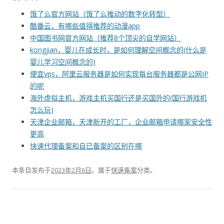
饿了么官方网站（饿了么推动的数字化转型）
酷番云，有哪些值得推荐的动漫app
中国图书网官方网站（推荐8个顶尖的自学网站）
kongjian，婴儿在成长时，是如何理解空间概念的(什么是
婴儿学习空间概念的)
便宜vps，阿里云服务器是如何实现每台服务器都是公网IP
的呢
海外虚拟主机，游戏主机买国行还是买国外的(国行游戏机
怎么玩)
天津企业邮箱，天津新开的工厂，企业邮箱申请哪家安全性
更高
快速代理备案和自已备案的区别在哪
本条目发布于
2023年2月6日
。属于
快速备案
分类。