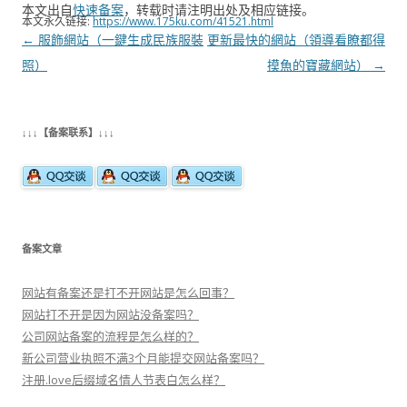
本文出自
快速备案
，转载时请注明出处及相应链接。
本文永久链接:
https://www.175ku.com/41521.html
文
←
服飾網站（一鍵生成民族服裝
更新最快的網站（領導看瞭都得
章
照）
摸魚的寶藏網站）
→
导
航
↓↓↓【备案联系】↓↓↓
备案文章
网站有备案还是打不开网站是怎么回事？
网站打不开是因为网站没备案吗？
公司网站备案的流程是怎么样的？
新公司营业执照不满3个月能提交网站备案吗？
注册.love后缀域名情人节表白怎么样？