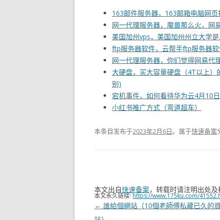
163邮件服务器，163邮箱电脑网页
网一代理服务器，魔兽那么火，网
美国加州vps，美国加州州立大学
ftp服务器软件，云帮手ftp服务器
网一代理服务器，你们觉得网易代理
大硬盘，买大容量硬盘（4T以上）
别)
宕机事件，如何看待华为云4月10
小红书推广方式（弯道超车）
本条目发布于
2023年2月6日
。属于
快速备案
本文出自
快速备案
，转载时请注明出处及
本文永久链接:
https://www.175ku.com/41552.
文
←
誰給個網站（10個老師傅私藏已久的
章
站）