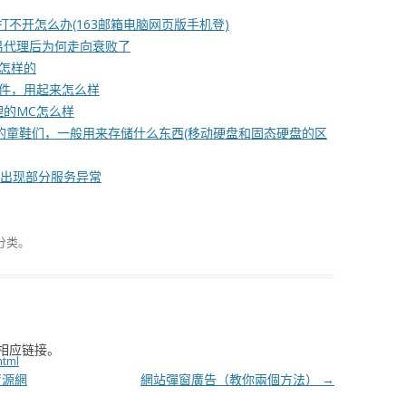
打不开怎么办(163邮箱电脑网页版手机登)
易代理后为何走向衰败了
是怎样的
软件，用起来怎么样
的MC怎么样
的童鞋们，一般用来存储什么东西(移动硬盘和固态硬盘的区
日出现部分服务异常
分类。
相应链接。
html
資源網
網站彈窗廣告（教你兩個方法）
→