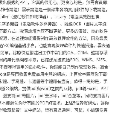
做出優秀的PPT，它真的很用心。更良心的是，無需會員即
分享神奇論壇）雲表論壇是一個聚集各類實用軟件的下載論壇，
staller（流氓軟件卸載神器）、listary（電腦高效啟動神
、V5程序多開器（電腦軟件多開神器）、離線OCR（圖片文字識
下載方式。雲表論壇內容不斷更新，更多的優質、良心軟件
資源，在這裡你能獲得制作高效管理軟件的方法，因為雲表
過它0編程基礎小白，也能實現管理軟件的快速搭建。雲表通
一樣簡單，除瞭快速搭建出工作中常用的OA、CRM、進銷存系
的無代碼開發平臺，已搭建系統包括ERP、WMS、MES、
你不僅獲得實用的良心軟件，你還能自己制作管理軟件，適合
00font是專門收集免費商用字體的網站，上百款字體隨你下載
宋體、手寫體、卡通體等字體應有盡有。值得一提的是，手
網站，提供pdf與word之間的互轉，pdf轉Excel、PPT
支持pdf轉圖片，pdf去水印，pdf合並等，同時支持圖片
DF基本能解決你所有關於PDF的需求。上述5個幹貨網站，讓你
得收藏點贊！文中網站，皆有直達通道，可點，小編頭像專