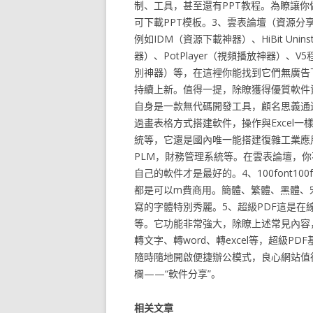
制、工具，甚至還有PPT教程。為瞭讓你
可下載PPT模板。3、雲表論壇（資源
例如IDM（資源下載神器）、HiBit Unin
器）、PotPlayer（視頻播放神器）
別神器）等，在這裡你能找到它們無廣告
持續上新。值得一提，除瞭獲得優質軟件
自身是一款無代碼開發工具，顧名思義通
過畫表格方式搭建軟件，操作與Excel
統等，它還是國內唯一能搭建復雜工業應用
PLM，財務管理系統等。在雲表論壇，
自己的軟件才是最好的。4、100font1
都是可以m費商用。簡體、繁體、黑體、
寫的字體特別秀麗。5、超級PDF這是在線辦公
等。它功能非常強大，除瞭上述常見內容，還
轉文字、轉word、轉excel等，超級P
隨時隨地開啟便捷辦公模式，良心網站值
欄——“軟件分享”。
相关文章