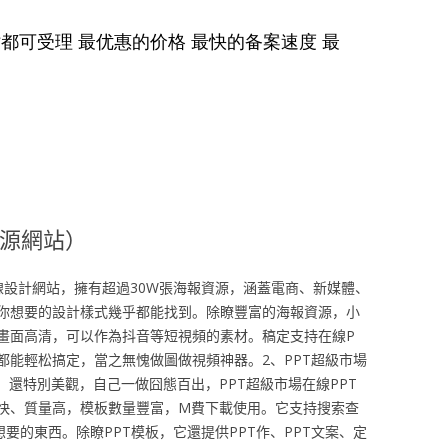
資源網站）
線設計網站，擁有超過30W張海報資源，涵蓋電商、新媒體、
你想要的設計樣式幾乎都能找到。除瞭豐富的海報資源，小
畫面高清，可以作為抖音等短視頻的素材。稿定支持在線P
都能輕松搞定，當之無愧做圖做視頻神器。2、PPT超級市場
，還特別美觀，自己一做囧態百出，PPT超級市場在線PPT
快、質量高，模板數量豐富，M費下載使用。它支持搜索查
要的東西。除瞭PPT模板，它還提供PPT作、PPT文案、定