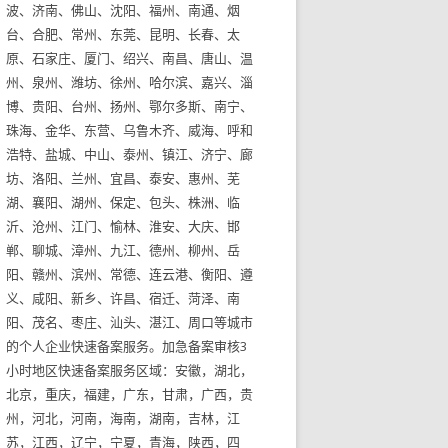
波、济南、佛山、沈阳、福州、南通、烟
台、合肥、常州、东莞、昆明、长春、太
原、石家庄、厦门、绍兴、南昌、唐山、温
州、泉州、潍坊、徐州、哈尔滨、嘉兴、淄
博、贵阳、台州、扬州、鄂尔多斯、南宁、
珠海、金华、东营、乌鲁木齐、威海、呼和
浩特、盐城、中山、泰州、镇江、济宁、廊
坊、洛阳、兰州、宜昌、泰安、惠州、芜
湖、襄阳、湖州、保定、包头、株洲、临
沂、沧州、江门、愉林、淮安、大庆、邯
郸、聊城、漳州、九江、德州、柳州、岳
阳、赣州、滨州、常德、连云港、衡阳、遵
义、咸阳、新乡、许昌、宿迁、菏泽、南
阳、茂名、枣庄、汕头、湛江、周口等城市
的个人企业快速备案服务。加急备案审核3
小时地区快速备案服务区域：安徽，湖北，
北京，重庆，福建，广东，甘肃，广西，贵
州，河北，河南，海南，湖南，吉林，江
苏，江西，辽宁，宁夏，青海，陕西，四