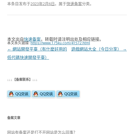
本条目发布于
2023年2月6日
。属于
快速备案
分类。
本文出自
快速备案
，转载时请注明出处及相应链接。
本文永久链接:
https://www.175ku.com/41572.html
文
←
網站開發平臺（有什麼好用的
遊戲網站大全（今日分享）
→
章
低代碼快速開發平臺）
导
航
↓↓↓【备案联系】↓↓↓
备案文章
网站有备案还是打不开网站是怎么回事？