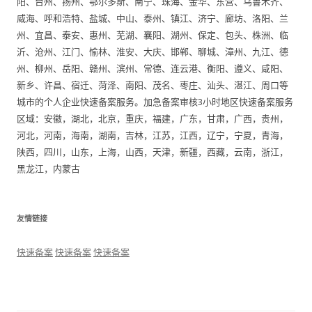
阳、台州、扬州、鄂尔多斯、南宁、珠海、金华、东营、乌鲁木齐、
威海、呼和浩特、盐城、中山、泰州、镇江、济宁、廊坊、洛阳、兰
州、宜昌、泰安、惠州、芜湖、襄阳、湖州、保定、包头、株洲、临
沂、沧州、江门、愉林、淮安、大庆、邯郸、聊城、漳州、九江、德
州、柳州、岳阳、赣州、滨州、常德、连云港、衡阳、遵义、咸阳、
新乡、许昌、宿迁、菏泽、南阳、茂名、枣庄、汕头、湛江、周口等
城市的个人企业快速备案服务。加急备案审核3小时地区快速备案服务
区域：安徽，湖北，北京，重庆，福建，广东，甘肃，广西，贵州，
河北，河南，海南，湖南，吉林，江苏，江西，辽宁，宁夏，青海，
陕西，四川，山东，上海，山西，天津，新疆，西藏，云南，浙江，
黑龙江，内蒙古
友情链接
快速备案
快速备案
快速备案