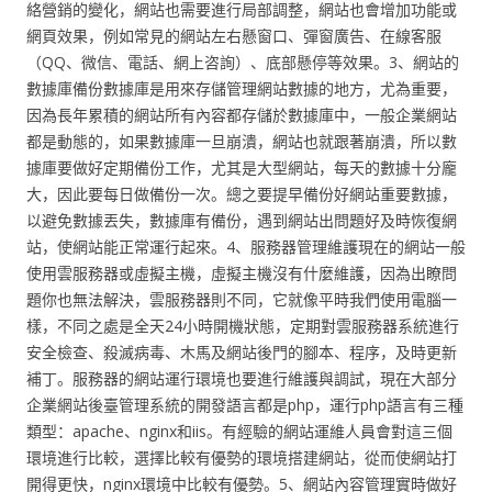
絡營銷的變化，網站也需要進行局部調整，網站也會增加功能或
網頁效果，例如常見的網站左右懸窗口、彈窗廣告、在線客服
（QQ、微信、電話、網上咨詢）、底部懸停等效果。3、網站的
數據庫備份數據庫是用來存儲管理網站數據的地方，尤為重要，
因為長年累積的網站所有內容都存儲於數據庫中，一般企業網站
都是動態的，如果數據庫一旦崩潰，網站也就跟著崩潰，所以數
據庫要做好定期備份工作，尤其是大型網站，每天的數據十分龐
大，因此要每日做備份一次。總之要提早備份好網站重要數據，
以避免數據丟失，數據庫有備份，遇到網站出問題好及時恢復網
站，使網站能正常運行起來。4、服務器管理維護現在的網站一般
使用雲服務器或虛擬主機，虛擬主機沒有什麼維護，因為出瞭問
題你也無法解決，雲服務器則不同，它就像平時我們使用電腦一
樣，不同之處是全天24小時開機狀態，定期對雲服務器系統進行
安全檢查、殺滅病毒、木馬及網站後門的腳本、程序，及時更新
補丁。服務器的網站運行環境也要進行維護與調試，現在大部分
企業網站後臺管理系統的開發語言都是php，運行php語言有三種
類型：apache、nginx和iis。有經驗的網站運維人員會對這三個
環境進行比較，選擇比較有優勢的環境搭建網站，從而使網站打
開得更快，nginx環境中比較有優勢。5、網站內容管理實時做好