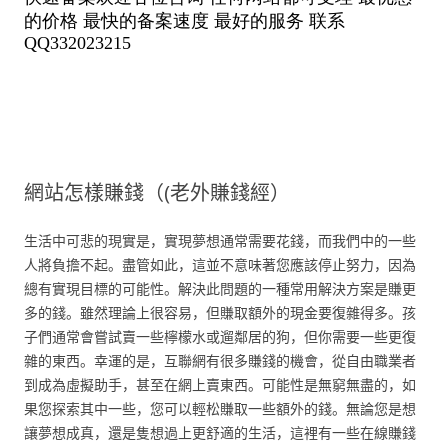
網站怎樣賺錢（(老外賺錢經）
生活中可悲的現實是，實現夢想通常需要花錢，而我們中的一些
人將負擔不起。盡管如此，這並不意味著您應該停止努力，因為
總有實現目標的可能性。解決此問題的一種常用解決方案是賺更
多的錢。雖然理論上很容易，但賺取額外的現金要復雜得多。孩
子們通常會嘗試賣一些檸檬水或遛鄰居的狗，但你需要一些更復
雜的東西。幸運的是，互聯網有很多賺錢的機會，從自由職業者
到成為虛擬助手，甚至在網上賣東西。可能性是無窮無盡的，如
果您探索其中一些，您可以輕松賺取一些額外的錢。無論您是想
讓夢想成真，還是隻想過上更舒適的生活，這裡有一些在線賺錢