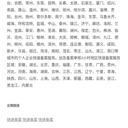
台、合肥、常州、东莞、昆明、长春、太原、石家庄、厦门、绍兴、
南昌、唐山、温州、泉州、潍坊、徐州、哈尔滨、嘉兴、淄博、贵
阳、台州、扬州、鄂尔多斯、南宁、珠海、金华、东营、乌鲁木齐、
威海、呼和浩特、盐城、中山、泰州、镇江、济宁、廊坊、洛阳、兰
州、宜昌、泰安、惠州、芜湖、襄阳、湖州、保定、包头、株洲、临
沂、沧州、江门、愉林、淮安、大庆、邯郸、聊城、漳州、九江、德
州、柳州、岳阳、赣州、滨州、常德、连云港、衡阳、遵义、咸阳、
新乡、许昌、宿迁、菏泽、南阳、茂名、枣庄、汕头、湛江、周口等
城市的个人企业快速备案服务。加急备案审核3小时地区快速备案服务
区域：安徽，湖北，北京，重庆，福建，广东，甘肃，广西，贵州，
河北，河南，海南，湖南，吉林，江苏，江西，辽宁，宁夏，青海，
陕西，四川，山东，上海，山西，天津，新疆，西藏，云南，浙江，
黑龙江，内蒙古
友情链接
快速备案
快速备案
快速备案