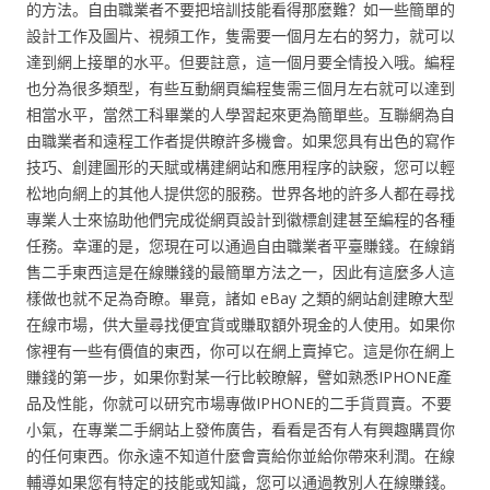
的方法。自由職業者不要把培訓技能看得那麼難？如一些簡單的
設計工作及圖片、視頻工作，隻需要一個月左右的努力，就可以
達到網上接單的水平。但要註意，這一個月要全情投入哦。編程
也分為很多類型，有些互動網頁編程隻需三個月左右就可以達到
相當水平，當然工科畢業的人學習起來更為簡單些。互聯網為自
由職業者和遠程工作者提供瞭許多機會。如果您具有出色的寫作
技巧、創建圖形的天賦或構建網站和應用程序的訣竅，您可以輕
松地向網上的其他人提供您的服務。世界各地的許多人都在尋找
專業人士來協助他們完成從網頁設計到徽標創建甚至編程的各種
任務。幸運的是，您現在可以通過自由職業者平臺賺錢。在線銷
售二手東西這是在線賺錢的最簡單方法之一，因此有這麼多人這
樣做也就不足為奇瞭。畢竟，諸如 eBay 之類的網站創建瞭大型
在線市場，供大量尋找便宜貨或賺取額外現金的人使用。如果你
傢裡有一些有價值的東西，你可以在網上賣掉它。這是你在網上
賺錢的第一步，如果你對某一行比較瞭解，譬如熟悉IPHONE產
品及性能，你就可以研究市場專做IPHONE的二手貨買賣。不要
小氣，在專業二手網站上發佈廣告，看看是否有人有興趣購買你
的任何東西。你永遠不知道什麼會賣給你並給你帶來利潤。在線
輔導如果您有特定的技能或知識，您可以通過教別人在線賺錢。