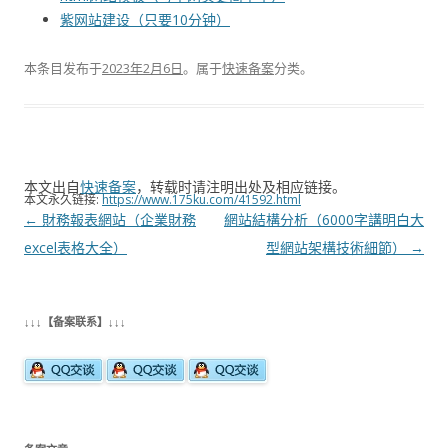
紫网站建设（只要10分钟）
本条目发布于
2023年2月6日
。属于
快速备案
分类。
本文出自
快速备案
，转载时请注明出处及相应链接。
本文永久链接:
https://www.175ku.com/41592.html
文
←
財務報表網站（企業財務
網站結構分析（6000字講明白大
章
excel表格大全）
型網站架構技術細節）
→
导
航
↓↓↓【备案联系】↓↓↓