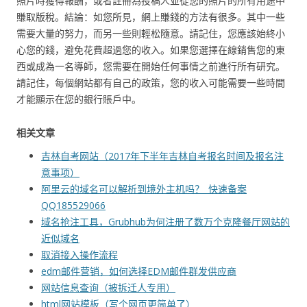
照片時獲得報酬，或者註冊為投稿人並從您的照片的所有用途中
賺取版稅。結論：如您所見，網上賺錢的方法有很多。其中一些
需要大量的努力，而另一些則輕松隨意。請記住，您應該始終小
心您的錢，避免花費超過您的收入。如果您選擇在線銷售您的東
西或成為一名導師，您需要在開始任何事情之前進行所有研究。
請記住，每個網站都有自己的政策，您的收入可能需要一些時間
才能顯示在您的銀行賬戶中。
相关文章
吉林自考网站（2017年下半年吉林自考报名时间及报名注
意事项）
阿里云的域名可以解析到境外主机吗？_快速备案
QQ185529066
域名抢注工具，Grubhub为何注册了数万个克隆餐厅网站的
近似域名
取消接入操作流程
edm邮件营销，如何选择EDM邮件群发供应商
网站信息查询（被拆迁人专用）
html网站模板（写个网页更简单了）