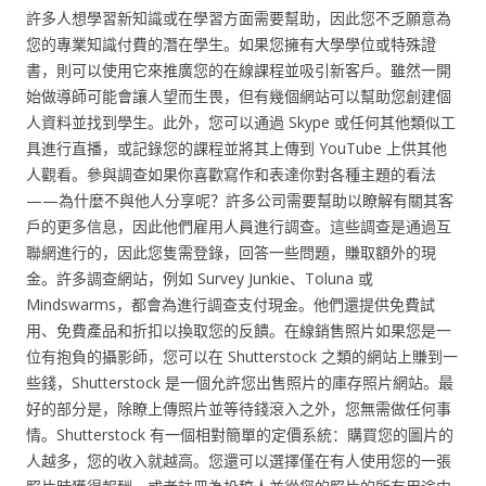
許多人想學習新知識或在學習方面需要幫助，因此您不乏願意為
您的專業知識付費的潛在學生。如果您擁有大學學位或特殊證
書，則可以使用它來推廣您的在線課程並吸引新客戶。雖然一開
始做導師可能會讓人望而生畏，但有幾個網站可以幫助您創建個
人資料並找到學生。此外，您可以通過 Skype 或任何其他類似工
具進行直播，或記錄您的課程並將其上傳到 YouTube 上供其他
人觀看。參與調查如果你喜歡寫作和表達你對各種主題的看法
——為什麼不與他人分享呢？許多公司需要幫助以瞭解有關其客
戶的更多信息，因此他們雇用人員進行調查。這些調查是通過互
聯網進行的，因此您隻需登錄，回答一些問題，賺取額外的現
金。許多調查網站，例如 Survey Junkie、Toluna 或
Mindswarms，都會為進行調查支付現金。他們還提供免費試
用、免費產品和折扣以換取您的反饋。在線銷售照片如果您是一
位有抱負的攝影師，您可以在 Shutterstock 之類的網站上賺到一
些錢，Shutterstock 是一個允許您出售照片的庫存照片網站。最
好的部分是，除瞭上傳照片並等待錢滾入之外，您無需做任何事
情。Shutterstock 有一個相對簡單的定價系統：購買您的圖片的
人越多，您的收入就越高。您還可以選擇僅在有人使用您的一張