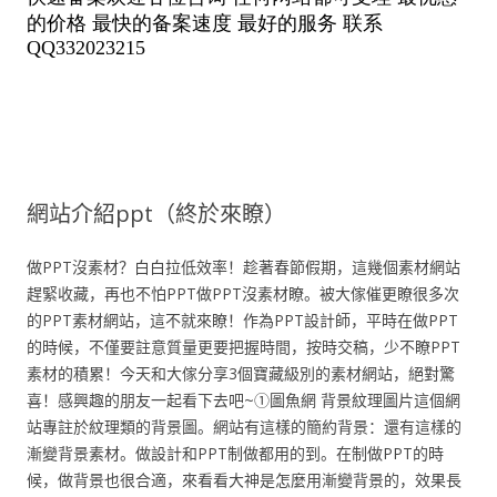
網站介紹ppt（終於來瞭）
做PPT沒素材？白白拉低效率！趁著春節假期，這幾個素材網站
趕緊收藏，再也不怕PPT做PPT沒素材瞭。被大傢催更瞭很多次
的PPT素材網站，這不就來瞭！作為PPT設計師，平時在做PPT
的時候，不僅要註意質量更要把握時間，按時交稿，少不瞭PPT
素材的積累！今天和大傢分享3個寶藏級別的素材網站，絕對驚
喜！感興趣的朋友一起看下去吧~①圖魚網 背景紋理圖片這個網
站專註於紋理類的背景圖。網站有這樣的簡約背景：還有這樣的
漸變背景素材。做設計和PPT制做都用的到。在制做PPT的時
候，做背景也很合適，來看看大神是怎麼用漸變背景的，效果長