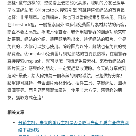
這樣~還有這樣的：整體看上去簡約又高級。聰明的旁友已經早
早收藏網站瞭~②librestock 搜索引擎 可跳轉這個網站的首頁長
這樣：非常簡單。這個網站，你也可以當做搜索引擎來用。因為
在librestock裡，一鍵搜索國外40多個免費圖片素材網站的內容，
簡直不要太高效。為瞭方便查看，我們用瀏覽器的翻譯功能來輔
助審閱。網站的介紹，很明顯地看出來，這個網站的照片，全是
免費的，大傢可以放心使用。除瞭圖片以外，網站也有免費的視
頻資源。③unsplash免費圖片網站網站的首頁長這樣，在瀏覽器
直接搜索unsplash，就可以瞭~同樣是免費素材。來看看網站的
圖片質量：感興趣的朋友，一定要趕緊收藏瞭。今天的分享就到
這瞭~最後，給大傢推薦一個私藏的網站導航，已經做好分類！
點擊即可跳轉，包含圖片素材網站、插件工具、字體網站、圖標
資源等等。而且界面簡潔無廣告，使用非常方便，感興趣的朋
友，獲取方式在這！
相关文章
分销主机，未来的游戏主机是否会取消光盘介质完全依靠网
络下载游戏