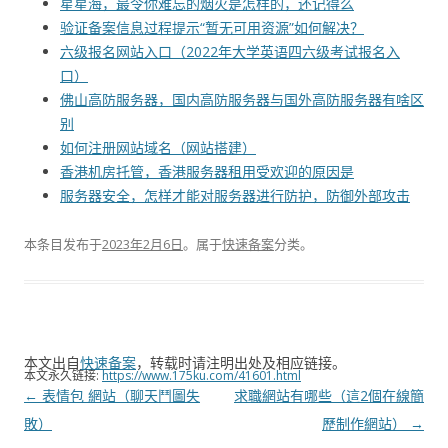
星星海，最令你难忘的烟火是怎样的，还记得么
验证备案信息过程提示“暂无可用资源”如何解决？
六级报名网站入口（2022年大学英语四六级考试报名入
口）
佛山高防服务器，国内高防服务器与国外高防服务器有啥区
别
如何注册网站域名（网站搭建）
香港机房托管，香港服务器租用受欢迎的原因是
服务器安全，怎样才能对服务器进行防护，防御外部攻击
本条目发布于
2023年2月6日
。属于
快速备案
分类。
本文出自
快速备案
，转载时请注明出处及相应链接。
本文永久链接:
https://www.175ku.com/41601.html
文
←
表情包 網站（聊天鬥圖失
求職網站有哪些（這2個在線簡
章
敗）
歷制作網站）
→