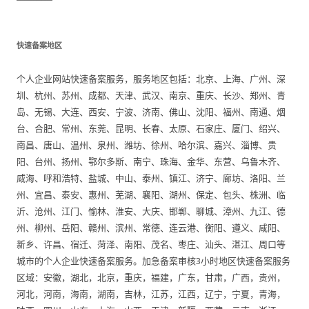
快速备案地区
个人企业网站快速备案服务，服务地区包括：北京、上海、广州、深
圳、杭州、苏州、成都、天津、武汉、南京、重庆、长沙、郑州、青
岛、无锡、大连、西安、宁波、济南、佛山、沈阳、福州、南通、烟
台、合肥、常州、东莞、昆明、长春、太原、石家庄、厦门、绍兴、
南昌、唐山、温州、泉州、潍坊、徐州、哈尔滨、嘉兴、淄博、贵
阳、台州、扬州、鄂尔多斯、南宁、珠海、金华、东营、乌鲁木齐、
威海、呼和浩特、盐城、中山、泰州、镇江、济宁、廊坊、洛阳、兰
州、宜昌、泰安、惠州、芜湖、襄阳、湖州、保定、包头、株洲、临
沂、沧州、江门、愉林、淮安、大庆、邯郸、聊城、漳州、九江、德
州、柳州、岳阳、赣州、滨州、常德、连云港、衡阳、遵义、咸阳、
新乡、许昌、宿迁、菏泽、南阳、茂名、枣庄、汕头、湛江、周口等
城市的个人企业快速备案服务。加急备案审核3小时地区快速备案服务
区域：安徽，湖北，北京，重庆，福建，广东，甘肃，广西，贵州，
河北，河南，海南，湖南，吉林，江苏，江西，辽宁，宁夏，青海，