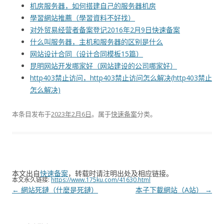
机房服务器，如何搭建自己的服务器机房
學習網站推薦（學習資料不好找）
对外贸易经营者备案登记2016年2月9日快速备案
什么叫服务器，主机和服务器的区别是什么
网站设计合同（设计合同模板15篇）
昆明网站开发哪家好（网站建设的公司哪家好）
http403禁止访问，http403禁止访问怎么解决(http403禁止
怎么解决)
本条目发布于
2023年2月6日
。属于
快速备案
分类。
本文出自
快速备案
，转载时请注明出处及相应链接。
本文永久链接:
https://www.175ku.com/41630.html
文
←
網站死鏈（什麼是死鏈）
本子下載網站（A站）
→
章
导