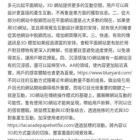
多元比起平面網站，3D 網站提供更多的互動空間，用戶可以與
設計更直接的產生互動，不再隻是單方面的獲取信息。二、從大
部分的網站中脫穎而出在平面網站還是占大多數的現在，如果使
用3D網站，並且將視覺及互動設計適當的安排，就有很大的機會
從其他網站中脫穎而出，增加網頁曝光率。三、快速、有效的傳
遞訊息3D 模型如果經過適當的安排，會較平面網站更有助於用
戶對目標物有更深入的瞭解，但是要註意避免過度使用，以免適
得其反，讓用戶眼花撩亂。四、沉浸感強3D網站擁有一般網站沒
有的沉浸感，還可以延伸至VR、AR的領域，使內容更加貼近真
實，用戶的感官體驗也會更為直覺。https://www.blueyard.com/
不同以往的互動方式隨著近年網站數量不斷的成長，做出吸引用
戶目光的網站開始顯得格外重要，而吸引目光很重要的關鍵之一
就是互動，3D網站在傳統操作模式的基礎上，擴展瞭網站互動的
可能性，隻有使用3D網站才能夠呈現，帶給用戶新鮮、不同以往
的感官體驗。將鼠標互動與3D對象結合，透過拖移的方式與3D
對象產生互動，加深使用者的印象。
https://lacasadepapelnetflix.com/透過鼠標的滾動，將內容以
3D的方式靈活的切換，豐富畫面的視覺效果。