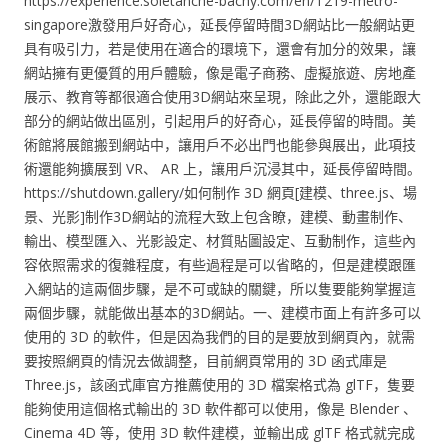
https://experience.soletanche-bachy.com/en/T219-metro-
singapore激發用戶好奇心，延長停留時間3D網站比一般網站更
具有吸引力，若是使用在適合的環境下，還會有加分的效果，讓
網站擁有更優質的用戶體驗，像是電子商務、虛擬旅遊、房地產
展示、教育等都很適合使用3D網站來呈現，除此之外，還能跟大
部分的網站做出區別，引起用戶的好奇心，延長停留的時間。美
術館將展館搬到網站中，讓用戶不必出門也能參與展出，此項技
術還能夠擴展到 VR、 AR 上，讓用戶沉浸其中，延長停留時間。
https://shutdown.gallery/如何制作 3D 網頁[建模、three.js、場
景、光影]制作3D網站的流程大致上包含瞭，建模、動畫制作、
輸出、模型匯入、光影設定、材質貼圖設定、互動制作，這些內
容依照需求的復雜程度，有些過程是可以省略的，但是建模跟匯
入網站的這兩個步驟，是不可或缺的關鍵，所以隻要能夠掌握這
兩個步驟，就能做出基本的3D網站。一、建模市面上有許多可以
使用的 3D 的軟件，但是因為我們的目的是要放到網頁內，就需
要按照網頁的情況去做調整，目前網頁常用的 3D 函式庫是
Three.js，該函式庫官方推薦使用的 3D 檔案格式為 glTF，隻要
能夠使用這個格式輸出的 3D 軟件都可以使用，像是 Blender 、
Cinema 4D 等，使用 3D 軟件建模，並輸出成 glTF 格式就完成