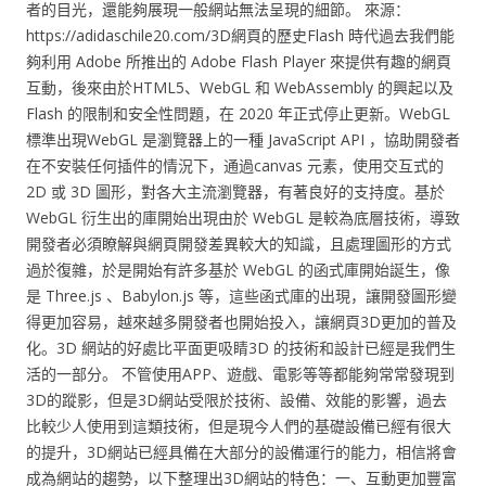
者的目光，還能夠展現一般網站無法呈現的細節。 來源：
https://adidaschile20.com/3D網頁的歷史Flash 時代過去我們能
夠利用 Adobe 所推出的 Adobe Flash Player 來提供有趣的網頁
互動，後來由於HTML5、WebGL 和 WebAssembly 的興起以及
Flash 的限制和安全性問題，在 2020 年正式停止更新。WebGL
標準出現WebGL 是瀏覽器上的一種 JavaScript API ，協助開發者
在不安裝任何插件的情況下，通過canvas 元素，使用交互式的
2D 或 3D 圖形，對各大主流瀏覽器，有著良好的支持度。基於
WebGL 衍生出的庫開始出現由於 WebGL 是較為底層技術，導致
開發者必須瞭解與網頁開發差異較大的知識，且處理圖形的方式
過於復雜，於是開始有許多基於 WebGL 的函式庫開始誕生，像
是 Three.js 、Babylon.js 等，這些函式庫的出現，讓開發圖形變
得更加容易，越來越多開發者也開始投入，讓網頁3D更加的普及
化。3D 網站的好處比平面更吸睛3D 的技術和設計已經是我們生
活的一部分。 不管使用APP、遊戲、電影等等都能夠常常發現到
3D的蹤影，但是3D網站受限於技術、設備、效能的影響，過去
比較少人使用到這類技術，但是現今人們的基礎設備已經有很大
的提升，3D網站已經具備在大部分的設備運行的能力，相信將會
成為網站的趨勢，以下整理出3D網站的特色：一、互動更加豐富