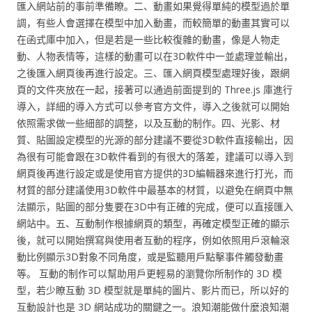
匯入網站前的事前準備瞭。二、動畫如果覺得單純的模型過於單
調，有些人會選擇在模型中加入動畫，而較簡單的動畫其實可以
在函式庫中加入，但是若是一些比較復雜的動畫，像是人物走
動、人物表情等，這樣的動畫可以在3D軟件中一並處理並輸出，
之後匯入網頁後再進行設定。三、匯入網頁模型處理好後，跟網
頁的文件夾放在一起，接著可以通過前面提到的 Three.js 庫進行
導入，詳細的導入方式可以參考官方文件，導入之後就可以開始
依照需求做一些細部的調整，以及互動的制作。四、光影、材
質、貼圖設定模型的光源的部分建議不要從3D軟件直接輸出，因
為很有可能會跟在3D軟件看到的有很大的落差，建議可以導入到
網頁後再進行設定或是使用官方提供的3D編輯器來進行打光，而
材質的部分建議使用3D軟件中最基本的材質，以避免在網頁中無
法顯示，貼圖的部分隻要在3D中有正確的完成，便可以直接匯入
網站中。五、互動制作根據網頁的類型，再確定模型正確的顯示
後，就可以開始撰寫與使用者互動的程序，例如依照用戶滾輪滾
動比例顯示3D對象不同角度，或是監聽用戶點擊事件觸發動畫
等。 互動的制作可以幫助用戶更輕易的瀏覽你所制作的 3D 模
型，若少瞭互動 3D 模型就是單純的圖片、影片而已，所以好的
互動設計也是 3D 網站成功的關鍵之一。浪知潮能做什麼浪知潮