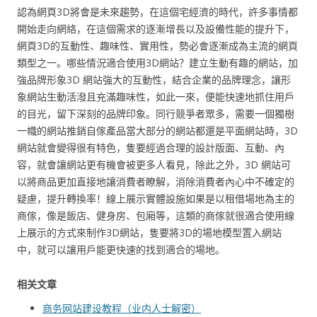
認為網頁3D將會是未來趨勢，在這個宅經濟的時代，許多事情都
開始走向網絡，在這個需求的逐漸增長以及設備性能的提升下，
網頁3D的互動性、趣味性、實用性，勢必會逐漸成為主流的網頁
類型之一。哪些情況適合使用3D網站？建立生動有趣的網站，加
強品牌形象3D 網站強大的互動性，結合企業的品牌理念，讓形
象網站生動活潑且充滿趣味性，如此一來，便能快速地抓住用戶
的目光，留下深刻的品牌印象。同行競爭者眾多，需要一個獨樹
一幟的網站推銷自傢產品當大部分的網站都還是平面網站時，3D
網站就會變得很有特色，隻要經過合理的設計版面、互動、內
容，就會讓網站更有機會被更多人看見，除此之外，3D 網站可
以將商品更加直接地讓消費者瞭解，消除消費者內心中不確定的
疑慮，提升轉換率！線上展示實體設施如果是以租借場地為主的
商傢，像是飯店、健身房、包廂等，這類的商傢就很適合使用線
上展示的方式來制作3D網站，隻要將3D的場地模型置入網站
中，就可以讓用戶能更快速的找到適合的場地。
相关文章
商务网站建设教程（业内人士解密）