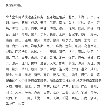
快速备案地区
个人企业网站快速备案服务，服务地区包括：北京、上海、广州、深
圳、杭州、苏州、成都、天津、武汉、南京、重庆、长沙、郑州、青
岛、无锡、大连、西安、宁波、济南、佛山、沈阳、福州、南通、烟
台、合肥、常州、东莞、昆明、长春、太原、石家庄、厦门、绍兴、
南昌、唐山、温州、泉州、潍坊、徐州、哈尔滨、嘉兴、淄博、贵
阳、台州、扬州、鄂尔多斯、南宁、珠海、金华、东营、乌鲁木齐、
威海、呼和浩特、盐城、中山、泰州、镇江、济宁、廊坊、洛阳、兰
州、宜昌、泰安、惠州、芜湖、襄阳、湖州、保定、包头、株洲、临
沂、沧州、江门、愉林、淮安、大庆、邯郸、聊城、漳州、九江、德
州、柳州、岳阳、赣州、滨州、常德、连云港、衡阳、遵义、咸阳、
新乡、许昌、宿迁、菏泽、南阳、茂名、枣庄、汕头、湛江、周口等
城市的个人企业快速备案服务。加急备案审核3小时地区快速备案服务
区域：安徽，湖北，北京，重庆，福建，广东，甘肃，广西，贵州，
河北，河南，海南，湖南，吉林，江苏，江西，辽宁，宁夏，青海，
陕西，四川，山东，上海，山西，天津，新疆，西藏，云南，浙江，
黑龙江，内蒙古