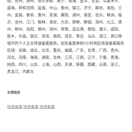
阳、台州、扬州、鄂尔多斯、南宁、珠海、金华、东营、乌鲁木齐、
威海、呼和浩特、盐城、中山、泰州、镇江、济宁、廊坊、洛阳、兰
州、宜昌、泰安、惠州、芜湖、襄阳、湖州、保定、包头、株洲、临
沂、沧州、江门、愉林、淮安、大庆、邯郸、聊城、漳州、九江、德
州、柳州、岳阳、赣州、滨州、常德、连云港、衡阳、遵义、咸阳、
新乡、许昌、宿迁、菏泽、南阳、茂名、枣庄、汕头、湛江、周口等
城市的个人企业快速备案服务。加急备案审核3小时地区快速备案服务
区域：安徽，湖北，北京，重庆，福建，广东，甘肃，广西，贵州，
河北，河南，海南，湖南，吉林，江苏，江西，辽宁，宁夏，青海，
陕西，四川，山东，上海，山西，天津，新疆，西藏，云南，浙江，
黑龙江，内蒙古
友情链接
快速备案
快速备案
快速备案