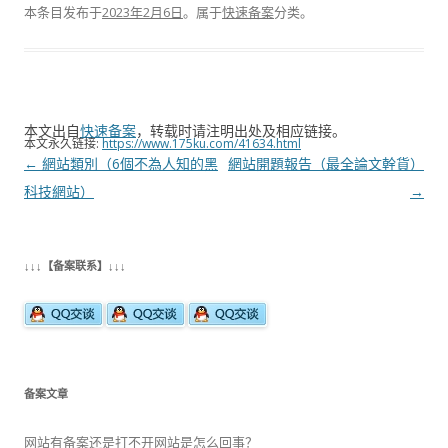
本条目发布于
2023年2月6日
。属于
快速备案
分类。
本文出自
快速备案
，转载时请注明出处及相应链接。
本文永久链接:
https://www.175ku.com/41634.html
文
←
網站類別（6個不為人知的黑
網站開題報告（最全論文幹貨）
章
科技網站）
→
导
航
↓↓↓【备案联系】↓↓↓
备案文章
网站有备案还是打不开网站是怎么回事？