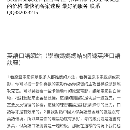
英語口語網站（學霸媽媽總結5個練英語口語
訣竅）
1.看原聲電影這是很多人都推薦的方法，看英語原版電視劇或電
影，你可以找一部你喜歡的電影作為你練習的主攻目標從頭到尾
攻克它。可以試著看一些卡通題材的原聲電影，該類電影對白清
晰，相對聽起來更容易聽懂。這裡的關鍵就是切忌一遍就完，一
定要反反復復的多看，這樣的練習無論是對於訓練你的聽力，口
語等才是有效果的。2.自我對話中國人學英語最困難的就是沒有
英語環境，所以無論你的理論功底有多好，考的級別或是證書有
多高，但英語口語總會是一塊短板，那麼在這樣的情況下我們也