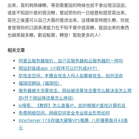
出來，寫的夠熟練瞭，等到需要說的時候也就不會出現沒話說，
或是不知說什麼的情況瞭，嘗試把你的一日經歷和感受寫出來，
寫完之後還可以自己大聲的復述出來，這樣練習時間久瞭，你就
會發現你的口語表達能力在不知不覺中提高瞭，能說出來的東西
也越來越多瞭。歡迎點贊，轉發！幫助更多的人！
相关文章
阿里云服务器报价，自己买服务器和云服务器的一样吗
网站封装成app（小程序可以打包成APP）
防攻击空间，老鹰会攻击人吗人如果被攻击，如何活命
福瑞控網站（福瑞控）
服务器被大流量攻击，网站被流量攻击要怎么解决该怎么预
防(开个网站挣流量怎么挣钱)
ip搜索，【教程】怎么查看IP，如何根据IP查找计算机名
免费网络空间，网络空间安全专业就业形势如何
InterServer-1TB存儲大硬盤VPS推薦- 八折優惠每月4.8美
元