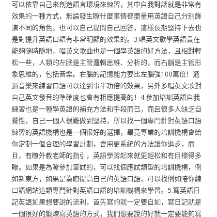
可以依靠自己來創造語言環境來練習，其中自我對話就是非常有
效果的一種方式，無論發生瞭什麼事情都盡量用英語自己分別飾
演不同的角色，也可以自己提問自己回答，這樣長期堅持下去也
是對提升英語口語有非常明顯的效果的。3.唱英文歌學英語貴在
能夠隨時隨地，唱英文歌曲也是一個學英語的好方法，且相對輕
松一些，人類的左腦是主管邏輯思維、分析的，而右腦是主管形
象思維的，包括音樂。右腦的記憶能力要比左腦強100萬倍！通
過音樂來練習口語可以達到事半功倍的效果，另外多唱英文歌對
自己英文發音的準確度也會有相應提高的！4.參加培訓英語自我
練習也是一種學英語的補充方法和手段而已，而且很多人缺乏自
覺性，自己一個人很難做到堅持，所以找一個專門針對英語口語
練習的英語機構也是一個很好的選擇，畢竟專業的培訓機構會給
你定制一個合理的學習計劃，會用更系統的方法讓你進步，而
且，有瞭外教老師的指引，英語學習起來就更輕松和有目標得多
瞭。如果是為瞭參加筆試的，可以找個應試類型的培訓機構，例
如新東方，如果是為瞭提高自己的英語口語，可以找例如陪你練
口語網站這類專門針對英語口語的培訓機構來學習。5.寫英語日
記英語如果想要說的流利，首先寫的就一定要自如，寫日記就是
一個很好的鍛煉寫英語的方式，我們想要說的好就一定要能夠寫