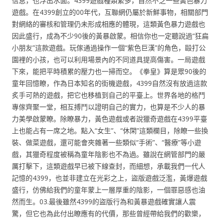
信息，也浮出水面。4399遊戲種類繁多，自然不乏一些黃色暴力
遊戲。在4399創立的00年代，互聯網仍屬於新鮮事物，相關部門
對網絡的審核和管理仍未形成相應的體現，這類黃色暴力遊戲也
因此盛行，成為不少90後的黃暴啟蒙。相信你也一定聽說過“狂扁
小朋友”這款遊戲。玩傢通過操作一個“紫色巨漢”的角色，毆打公
園裡的小孩，也可以利用場景內的不同道具提高傷害。一局遊戲
下來，能把平時積累的壓力也一掃而空。《拳皇》算是眾90後的
童年回憶瞭，作為日本知名的街機遊戲，4399自然沒有放過這款
炙手可熱的遊戲，把它也移植到自己的平臺上。世界各地的格鬥
專傢齊聚一堂，相互搏鬥以證明自己的實力，也算是不少人的暴
力美學啟蒙瞭。除瞭暴力，黃色遊戲或者說獵奇遊戲在4399平臺
上也能占有一席之地。點入“女生”、“休閑”這類欄目，除瞭一些換
裝、做菜遊戲，還可能會夾雜著一些類似“手術”、“醫療”等小遊
戲，其獵奇程度被稱為童年陰影也不為過。雖說在網管部門的嚴
厲打擊下，這類遊戲早已被下線查封，而細想，承載我們一代人
記憶的4399，也並非建立在光彩之上，盜版遊戲泛濫，黃爆遊戲
盛行，仿佛給我們的童年蒙上一層厚重的陰影，一個罪惡感也油
然而生。03.最後雖然4399的盜版行為和黃暴遊戲確實讓人震
驚，但它也為此付出瞭應有的代價，那些曾經帶給我們的歡樂，