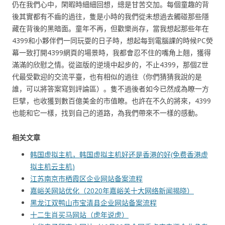
仍在我們心中，閑暇時細細回想，總是甘苦交加。每個童趣的背
後其實都有不齒的過往，隻是小時的我們從未想過去觸碰那些隱
藏在背後的黑暗面。童年不再，但歡樂尚存，當我想起那些年在
4399和小夥伴們一同玩耍的日子時，想起每到電腦課的時候PC熒
幕一致打開4399網頁的場景時，我都會忍不住的嘴角上翹，獲得
滿滿的欣慰之情。從盜版的逆境中起步的，不止4399，那個Z世
代最受歡迎的交流平臺，也有相似的過往（你們猜猜我說的是
誰，可以將答案寫到評論區）。隻不過後者如今已然成為瞭一方
巨擘，也收獲到數百億美金的市值瞭。也許在不久的將來，4399
也能和它一樣，找到自己的道路，為我們帶來不一樣的感動。
相关文章
韩国虚拟主机，韩国虚拟主机好还是香港的好(免费香港虚
拟主机云主机)
江苏南京市栖霞区企业网站备案流程
嘉峪关网站优化（2020年嘉峪关十大网络新闻揭晓）
黑龙江双鸭山市宝清县企业网站备案流程
十二生肖买马网站（虎年说虎）