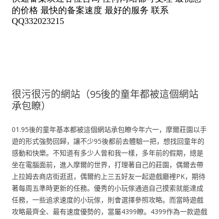
很污很污的網站（95後的童年都被這個網站
承包瞭）
01.95後的童年基本都被這個網站承包瞭今年六一，摩爾莊園以手
遊的形式強勢回歸，讓不少95後都前去體驗一把，想找回童年的
感動和快樂。不知道有多少人曾和我一樣，多年前的假期，總是
坐在電腦面前，進入摩爾的世界，打理著自己的莊園，偶爾去帶
上拉姆去商店街逛逛，偶爾約上三五好友一起遊戲廳裡PK，期待
著每周五準時更新的任務。優秀的小玩傢通過自己摸索就能達成
任務，一些追求速度的小玩傢，則會選擇參照攻略。而當時遊戲
攻略最齊全、最有速度優勢的，當屬4399瞭。4399作為一款遊戲