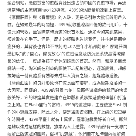
聚合網站，憑借豐富的遊戲資源迅速占領中國的頁遊市場，再通
過當時的主流網頁hao123導流，4399的訪問量能達到上百萬。
《摩爾莊園》與《賽爾號》的入駐，更是吸引瞭大批低齡用戶入
駐。在短短幾年的時間裡，4399就收獲瞭超四億的註冊用戶，十
億元的營收，坐實瞭當時頁遊的榜首地位，連如今的某訊某易，
都曾敗在它手下。但是，歷史的經驗也告訴我們，往往越是掘金
瘋狂的，其背後也會越不單純呢…02.童年小船都翻瞭？摩爾莊園
最初以“孩子開心，傢長放心”的遊戲理念及防沉迷系統贏得瞭傢
長的信任，一度成為孩子們休閑娛樂的首選。然而，和眾多商業
網站一樣，淘米網在利益的驅使下忘記瞭初心，逐漸變質。超級
拉姆這一付費體系有誘導未成年人消費之嫌，經媒體報道後，
《摩爾莊園》的良好形象也在傢長面前溶解，成為後期沒落的一
大因素。同樣的，4399的背景也並非像那些遊戲帶給我們的快樂
般美好，它的輝煌其實是建立在盜版和黃暴類遊戲的運營和打造
之上的。在Flash盛行的當時，4399的遊戲庫，主要依靠Flash制
作的小遊戲支撐，除此之外，便是盜版遊戲瞭。在上線的短短幾
年時間裡，4399平臺上就有上萬個，僅靠遊戲愛好者自制，顯然
是難以達成這樣的數據。據業內人士透露，4399內部有一支專門
破解正版遊戲的團隊，俗稱“扒遊戲”，他們能在短時間內破解海