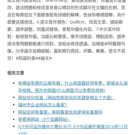
英文寫作語法修改：Grammarly，實時語法檢查，你邊寫它就邊
改，語法問題和修改意見會以標註的形式顯示在文檔的右側，而
且在每條批註下面都會配有詳細的解釋，告訴你哪裡錯瞭，為什
麼要這樣修改。6.英文寫作潤色：Quillbot，改寫文章，總結摘
要，語序調整，同義詞替換，會幫你優化內容。7.中文寫作校
對：秘塔寫作貓，功能比較豐富，像字詞錯誤、標點誤用、語序
語法等問題都能進行校對，並給出修改建議。這裡是@阿戴期刊
匯，分享論文投稿經驗，最新期刊資訊，評職，畢業，發文不盲
目！#知識科普##論文#
相关文章
有哪些免费的云服务器，什么网盘最好用免费，能够永久保
存视频、照片的网盘(什么网盘可以免费存视频)
网站优化检查（网站性能优化的关键是哪五个方面）
福州市企业网站怎么备案？
网站空间免备案，联网备案信息是域名备案吗
免费用网站（9个宝藏网站）
ICP许可证办理中介要价30万 ICP办证难在哪里2016年11月
15日