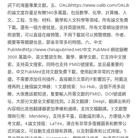
詞下的海量專業文獻。五、OALibhttps://www.oalib.com/OALib
的論文度存量足有瞭560多萬篇，包括數學、化學、計算機、人
文、工程、生物、材料、醫學和人文科學等領域，所有論文免費
下載。還有一個方便就是，支持頁面快照，所有文章網站提供快
照瀏覽，可以直接在線預覽，不用下載就可以預覽標題、作者、
摘要等等關鍵信息，節省非常多的時間。六、中文
PubMedhttp://www.chinapubmed.net/中文 PubMed 網收錄瞭
3000 萬篇中、英文雙語生物、醫學、藥學文獻，它支持中文搜
索，支持英文搜索，同時也支持 PMID號搜索。並且最重要的
是，中文PubMed支持文獻免費下載，使用起來非常的方便快
捷。不需要添加任何插件，直接顯示文章的IF影響因子。阿戴這
裡再附上幾個論文神器：1.文獻檢索：Sci-Hub，這個不用多說
瞭，大傢應該都知道，隻要輸入所需文獻的PMID、DOI號或網
址，大部分文獻全文都能找到。2.英文翻譯：Deepl，翻譯出來的
內容相比其他翻譯器更加準確和通順，支持文檔翻譯。3.文獻整
理與引用：Mendeley，支持多平臺，自動識別導入，方便插入參
考文獻。4.論文排版：LaTex，適合有非常多復雜圖表和數學公
式的論文，可自動生成目錄和頁碼，以及對圖表和公式排版。5.