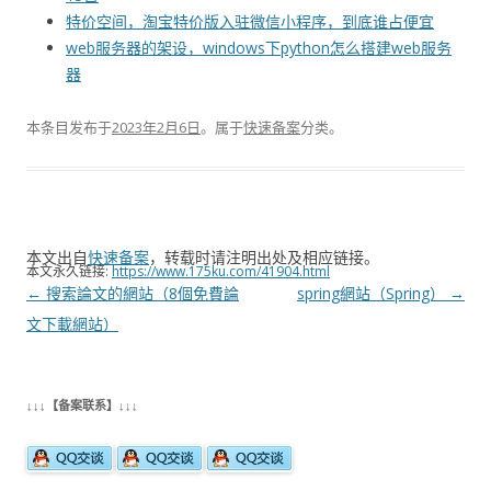
特价空间，淘宝特价版入驻微信小程序，到底谁占便宜
web服务器的架设，windows下python怎么搭建web服务
器
本条目发布于
2023年2月6日
。属于
快速备案
分类。
本文出自
快速备案
，转载时请注明出处及相应链接。
本文永久链接:
https://www.175ku.com/41904.html
文
←
搜索論文的網站（8個免費論
spring網站（Spring）
→
章
文下載網站）
导
航
↓↓↓【备案联系】↓↓↓