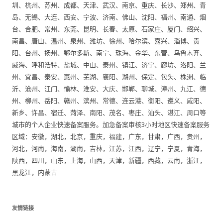
圳、杭州、苏州、成都、天津、武汉、南京、重庆、长沙、郑州、青
岛、无锡、大连、西安、宁波、济南、佛山、沈阳、福州、南通、烟
台、合肥、常州、东莞、昆明、长春、太原、石家庄、厦门、绍兴、
南昌、唐山、温州、泉州、潍坊、徐州、哈尔滨、嘉兴、淄博、贵
阳、台州、扬州、鄂尔多斯、南宁、珠海、金华、东营、乌鲁木齐、
威海、呼和浩特、盐城、中山、泰州、镇江、济宁、廊坊、洛阳、兰
州、宜昌、泰安、惠州、芜湖、襄阳、湖州、保定、包头、株洲、临
沂、沧州、江门、愉林、淮安、大庆、邯郸、聊城、漳州、九江、德
州、柳州、岳阳、赣州、滨州、常德、连云港、衡阳、遵义、咸阳、
新乡、许昌、宿迁、菏泽、南阳、茂名、枣庄、汕头、湛江、周口等
城市的个人企业快速备案服务。加急备案审核3小时地区快速备案服务
区域：安徽，湖北，北京，重庆，福建，广东，甘肃，广西，贵州，
河北，河南，海南，湖南，吉林，江苏，江西，辽宁，宁夏，青海，
陕西，四川，山东，上海，山西，天津，新疆，西藏，云南，浙江，
黑龙江，内蒙古
友情链接