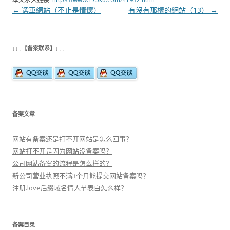
文
←
選車網站（不止是情懷）
有沒有那樣的網站（13）
→
章
导
↓↓↓【备案联系】↓↓↓
航
备案文章
网站有备案还是打不开网站是怎么回事？
网站打不开是因为网站没备案吗？
公司网站备案的流程是怎么样的？
新公司营业执照不满3个月能提交网站备案吗？
注册.love后缀域名情人节表白怎么样？
备案目录