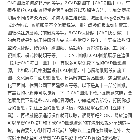
CAD圖紙如何旋轉方向等等。2.CAD制圖在【CAD制圖】中，有
很多關於CAD制圖經常會遇到的難題以及解決方法，比如怎麼樣
切換不同的渲染方式、如何切換三維視圖、怎麼把dwg格式轉換
成dxf格式、圖紙顯示不全怎麼解決、批量轉換低版本如何實現、
圖紙標註怎麼添加前後綴等等。3.CAD快捷鍵【CAD快捷鍵】中
的內容就是如何用快捷鍵去完成一些常見的操作，主要有這些類
型的快捷鍵：修改類、繪圖類、標註類、實體編輯類、工具類、
視圖類、模式控制類等等。二、CAD圖紙1.CAD圖紙展示在這個
【迅捷CAD每日一圖】中，有很多可以免費下載的CAD圖紙資
源，比如歐式風格別墅設計CAD圖紙、中心廣場景觀設計施工
圖、文化廣場平面規劃圖紙、建築雕刻工藝品圖紙、遊園餐廳綠
化平面圖、休閑公園平面建築圖等等。以下是其中一部分圖紙，
有需要的小夥伴可以瞭解一下~2.CAD圖紙下載那麼問題來瞭，要
怎麼免費下載這些CAD圖紙資源呢，小編這就告訴你，打開你想
要的圖紙，記住上面的圖紙提取碼，然後點擊右邊的【立即下
載】，再根據提示進行操作就可以瞭，很簡單吧？OK，關於這個
可以學習CAD技巧和下載CAD圖紙資源的在線網站就分享到這裡
瞭，有需要的小夥伴可以試試！除瞭以上這個在線網站之外，大
傢還用過哪些可以學習CAD技巧或下載CAD資源的網站嗎？