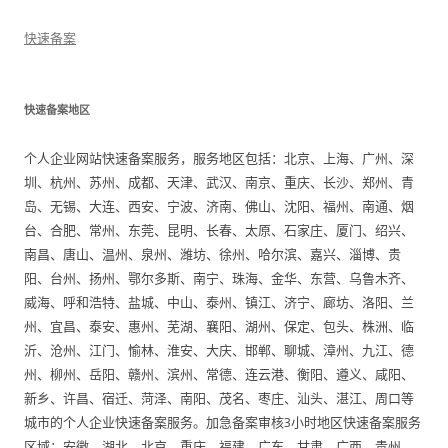
快速备案
快速备案地区
个人企业网站快速备案服务，服务地区包括：北京、上海、广州、深
圳、杭州、苏州、成都、天津、武汉、南京、重庆、长沙、郑州、青
岛、无锡、大连、西安、宁波、济南、佛山、沈阳、福州、南通、烟
台、合肥、常州、东莞、昆明、长春、太原、石家庄、厦门、绍兴、
南昌、唐山、温州、泉州、潍坊、徐州、哈尔滨、嘉兴、淄博、贵
阳、台州、扬州、鄂尔多斯、南宁、珠海、金华、东营、乌鲁木齐、
威海、呼和浩特、盐城、中山、泰州、镇江、济宁、廊坊、洛阳、兰
州、宜昌、泰安、惠州、芜湖、襄阳、湖州、保定、包头、株洲、临
沂、沧州、江门、愉林、淮安、大庆、邯郸、聊城、漳州、九江、德
州、柳州、岳阳、赣州、滨州、常德、连云港、衡阳、遵义、咸阳、
新乡、许昌、宿迁、菏泽、南阳、茂名、枣庄、汕头、湛江、周口等
城市的个人企业快速备案服务。加急备案审核3小时地区快速备案服务
区域：安徽，湖北，北京，重庆，福建，广东，甘肃，广西，贵州，