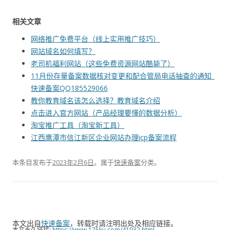
相关文章
网络推广免费平台（线上实用推广技巧）
网站域名如何填写？
老司机福利网站（这些免费资源网站酷毙了）
11月份存量备案数据核对变更和配合管局电话抽查的通知_
快速备案QQ185529066
教你教育域名该怎么选择？教育域名介绍
点击进入官方网站（产品经理要懂的数据分析）
淘宝推广工具（淘宝新工具）
江西鹰潭市信江新区企业网站办理icp备案流程
本条目发布于
2023年2月6日
。属于
快速备案
分类。
本文出自
快速备案
，转载时请注明出处及相应链接。
本文永久链接:
https://www.175ku.com/41932.html