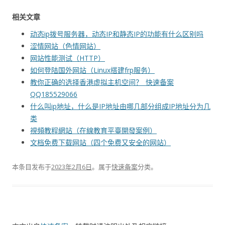
相关文章
动态ip拨号服务器，动态IP和静态IP的功能有什么区别吗
涩情网站（色情网站）
网站性能测试（HTTP）
如何登陆国外网站（Linux搭建frp服务）
教你正确的选择香港虚拟主机空间？_快速备案
QQ185529066
什么叫ip地址，什么是IP地址由哪几部分组成IP地址分为几
类
視頻教程網站（在線教育平臺開發案例）
文档免费下载网站（四个免费又安全的网站）
本条目发布于
2023年2月6日
。属于
快速备案
分类。