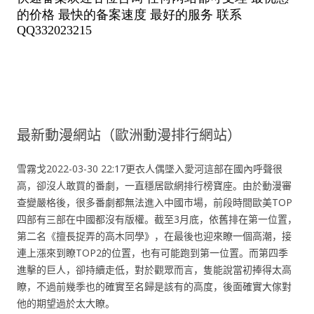
最新動漫網站（歐洲動漫排行網站）
雪霧戈2022-03-30 22:17更衣人偶墜入愛河這部在國內呼聲很
高，卻沒人敢買的番劇，一直穩居歐網排行榜寶座。由於動漫審
查變嚴格後，很多番劇都無法進入中國市場，前段時間歐美TOP
四部有三部在中國都沒有版權。截至3月底，依舊排在第一位置，
第二名《擅長捉弄的高木同學》，在最後也迎來瞭一個高潮，接
連上漲來到瞭TOP2的位置，也有可能跑到第一位置。而第四季
進擊的巨人，卻持續走低，對於觀眾而言，隻能說當初捧得太高
瞭，不過前幾季也的確實至名歸是該有的高度，後面確實大傢對
他的期望過於太大瞭。