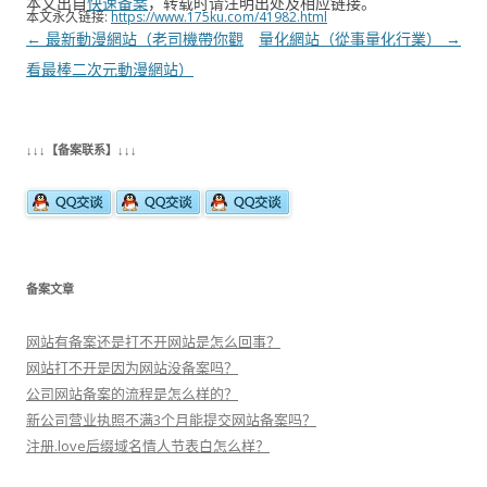
本文出自
快速备案
，转载时请注明出处及相应链接。
本文永久链接:
https://www.175ku.com/41982.html
文
←
最新動漫網站（老司機帶你觀
量化網站（從事量化行業）
→
章
看最棒二次元動漫網站）
导
航
↓↓↓【备案联系】↓↓↓
备案文章
网站有备案还是打不开网站是怎么回事？
网站打不开是因为网站没备案吗？
公司网站备案的流程是怎么样的？
新公司营业执照不满3个月能提交网站备案吗？
注册.love后缀域名情人节表白怎么样？