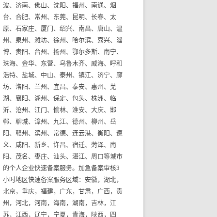
波、济南、佛山、沈阳、福州、南通、烟
台、合肥、常州、东莞、昆明、长春、太
原、石家庄、厦门、绍兴、南昌、唐山、温
州、泉州、潍坊、徐州、哈尔滨、嘉兴、淄
博、贵阳、台州、扬州、鄂尔多斯、南宁、
珠海、金华、东营、乌鲁木齐、威海、呼和
浩特、盐城、中山、泰州、镇江、济宁、廊
坊、洛阳、兰州、宜昌、泰安、惠州、芜
湖、襄阳、湖州、保定、包头、株洲、临
沂、沧州、江门、愉林、淮安、大庆、邯
郸、聊城、漳州、九江、德州、柳州、岳
阳、赣州、滨州、常德、连云港、衡阳、遵
义、咸阳、新乡、许昌、宿迁、菏泽、南
阳、茂名、枣庄、汕头、湛江、周口等城市
的个人企业快速备案服务。加急备案审核3
小时地区快速备案服务区域：安徽，湖北，
北京，重庆，福建，广东，甘肃，广西，贵
州，河北，河南，海南，湖南，吉林，江
苏，江西，辽宁，宁夏，青海，陕西，四