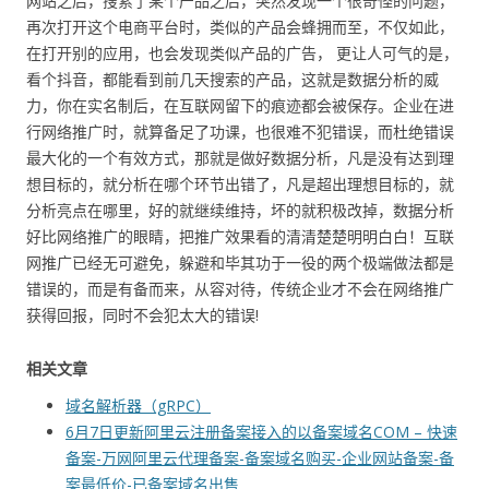
网站之后，搜索了某个产品之后，突然发现一个很奇怪的问题，
再次打开这个电商平台时，类似的产品会蜂拥而至，不仅如此，
在打开别的应用，也会发现类似产品的广告， 更让人可气的是，
看个抖音，都能看到前几天搜索的产品，这就是数据分析的威
力，你在实名制后，在互联网留下的痕迹都会被保存。企业在进
行网络推广时，就算备足了功课，也很难不犯错误，而杜绝错误
最大化的一个有效方式，那就是做好数据分析，凡是没有达到理
想目标的，就分析在哪个环节出错了，凡是超出理想目标的，就
分析亮点在哪里，好的就继续维持，坏的就积极改掉，数据分析
好比网络推广的眼睛，把推广效果看的清清楚楚明明白白！互联
网推广已经无可避免，躲避和毕其功于一役的两个极端做法都是
错误的，而是有备而来，从容对待，传统企业才不会在网络推广
获得回报，同时不会犯太大的错误!
相关文章
域名解析器（gRPC）
6月7日更新阿里云注册备案接入的以备案域名COM – 快速
备案-万网阿里云代理备案-备案域名购买-企业网站备案-备
案最低价-已备案域名出售