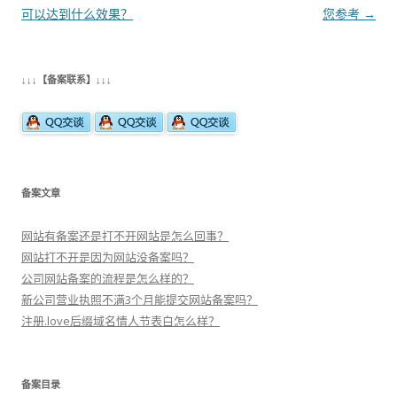
章
可以达到什么效果？
您参考
→
导
航
↓↓↓【备案联系】↓↓↓
备案文章
网站有备案还是打不开网站是怎么回事？
网站打不开是因为网站没备案吗？
公司网站备案的流程是怎么样的？
新公司营业执照不满3个月能提交网站备案吗？
注册.love后缀域名情人节表白怎么样？
备案目录