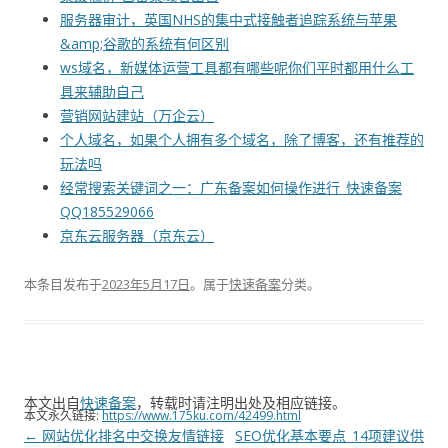
服务器审计，英国NHS的集中式接触者追踪系统与苹果
&amp;谷歌的系统有何区别
ws域名，新媒体运营工具都有哪些呢你们平时都用什么工
具来辅助自己
营销网站建站（万企云）
个人域名，如果个人拥有多个域名，除了博客，还有推荐的
玩法吗
经常搜索关键词之一：广东备案如何操作进行_快速备案
QQ185529066
京东云服务器（京东云）
本条目发布于
2023年5月17日
。属于
快速备案
分类。
本文出自
快速备案
，转载时请注明出处及相应链接。
本文永久链接:
https://www.175ku.com/42499.html
文
←
网站优化排名中交换友情链接
SEO优化基本要点_14项建议供