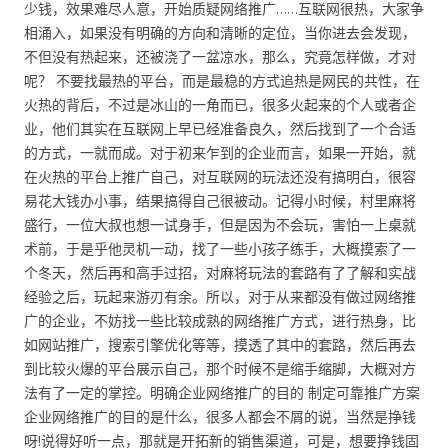
少钱，效果难尽人意，开始质疑网络推广……互联网很热，大家争
相涌入，如果没有明确的方向和清晰的定位，当你进去会发现，
不但没有热起来，还被浇了一盆凉水，那么，究竟怎样做，才对
呢？ 不要找最热的平台，而是最稳的方式追热是网民的共性，在
火热的背后，不过是冰山的一角而已，很多火起来的个人或者企
业，他们其实在互联网上早已经准备良久，然后找到了一个合适
的方式，一就而成。对于初来乍到的企业而言，如果一开始，就
在火热的平台上推广自己，对互联网的玩法还没有搞明白，很容
易花大钱办小事，结果搞得自己很被动。记得小时候，村里麻将
盛行，一位大叔也想一试身手，但是因为不会玩，害怕一上桌就
术前，于是乎他灵机一动，找了一些小孩子练手，大概摸索了一
个冬天，然后再和高手过招，对麻将玩法的套路有了了解和实战
经验之后，玩起来游刃有余。所以，对于从来都没有做过网络推
广的企业，不妨找一些比较成熟的网络推广方式，进行热身，比
如网站推广，搜索引擎优化等等，摸透了其中的套路，然后再去
到比较火爆的平台展示自己，那个时候不是缩手缩脚，大概对方
法有了一定的掌控。明确企业网络推广的目的 制定可靠推广方案
企业网络推广的目的是什么，很多人都会不屑的说，当然是挣钱
呀!说得好听一点，那就是开拓新的销售渠道，可是，想要挣钱固