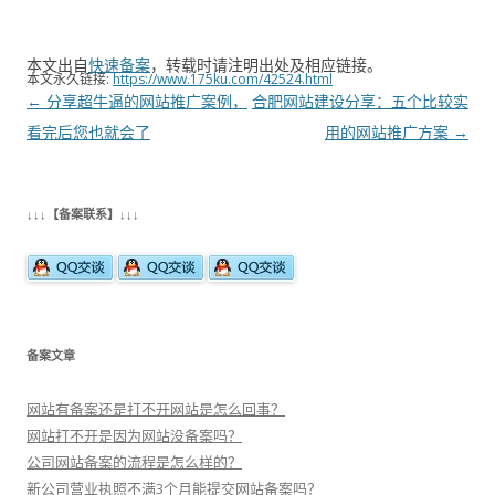
本文出自
快速备案
，转载时请注明出处及相应链接。
本文永久链接:
https://www.175ku.com/42524.html
文
←
分享超牛逼的网站推广案例，
合肥网站建设分享：五个比较实
章
看完后您也就会了
用的网站推广方案
→
导
航
↓↓↓【备案联系】↓↓↓
备案文章
网站有备案还是打不开网站是怎么回事？
网站打不开是因为网站没备案吗？
公司网站备案的流程是怎么样的？
新公司营业执照不满3个月能提交网站备案吗？