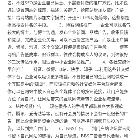
名。不过SEO是企业自己运营、不需要付费的推广方式。比如说
通过设置网站的标题、描述、关键词，给网站增加友情推广链
接；给网站图片添加文字描述；开通HTTPS功能等等，这些都是
提高搜索排名的手段。 3、博客网络推广 企业可以找名气
较大的博主，与博主沟通，发布企业新闻、品牌广告，收集反馈
和意见、完成企业公关等。可以不直接宣扬产品，而是让用户挨
近、倾听、沟通，这个交流过程便是很好的广告手段。 博客
网络广告低成本、贴近群众，往往会构成众人的议论，到达很好
的二次传达作用，很适合中小企业网站推广。 4、各社交媒体
平台推广 抖音、微博、B站、快手、知乎……利用这些社交媒
体平台，企业可以吸引更多粉丝。不要把自己的企业网站做成一
个互联网中的“孤岛”，而应该把它和各社交媒体平台联合起来。
你可以在网站中放入自己各个媒体平台的按钮链接，让用户能多
方位了解自己，让网站带来的互联网流量转为企业私域流量。
5、贴片视频广告 现在很多人的手机里都装着各大影视软
件，腾讯、爱奇艺等等，没有开会员的情况下会有一段很长的广
告。因此企业若是资金充足的话，可以选择在视频开头投放广
告，以起到推广作用。 6、BBS广告 到门户站论坛留言同
时留下自己网站的链接，为自己导流。BBS广告要专也要精。利