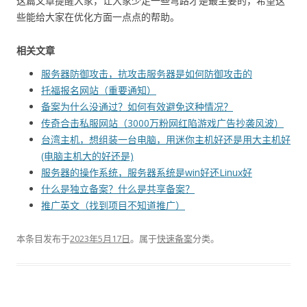
这篇文章提醒大家，让大家少走一些弯路才是最主要的，希望这
些能给大家在优化方面一点点的帮助。
相关文章
服务器防御攻击，抗攻击服务器是如何防御攻击的
托福报名网站（重要通知）
备案为什么没通过？如何有效避免这种情况？
传奇合击私服网站（3000万粉网红陷游戏广告抄袭风波）
台湾主机，想组装一台电脑，用迷你主机好还是用大主机好
(电脑主机大的好还是)
服务器的操作系统，服务器系统是win好还Linux好
什么是独立备案？什么是共享备案？
推广英文（找到项目不知道推广）
本条目发布于
2023年5月17日
。属于
快速备案
分类。