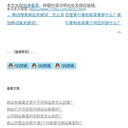
本文出自
快速备案
，转载时请注明出处及相应链接。
本文永久链接:
https://www.175ku.com/42552.html
文
←
移动搜索网站关键词：怎么添
百度索引量和收录量是什么？索
章
加移动端关键词！
引量和收录量之间区别是什么？
导
→
航
↓↓↓【备案联系】↓↓↓
备案文章
网站有备案还是打不开网站是怎么回事？
网站打不开是因为网站没备案吗？
公司网站备案的流程是怎么样的？
新公司营业执照不满3个月能提交网站备案吗？