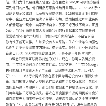
站，他们为什么要拒绝入驻呢？当在百度和Google可以很方便搜
索到他们的产品，他们当然愿意掏钱给行业网站。2、SEO让行业
网站更规范和成熟，以获得投资商信赖。B2B模式让企业们特别
是中小企业对互联网充满了希望和幻想。然而接触过B2B业务的
人都清楚这个现象：卖家不请自来，买家千呼万唤不出来。正是
为此，当我们向投资商大谈阔论我们的行业B2B和市场前景时，
常常被“毫不客气”地质问：你如何推广你的站点，不会告诉我，
你有钱了就可以推广？如果没有人来采购，生产企业怎么掏腰包
给你？并不是投资商在刁难你，这是事实。还好，行业网站的福
音来自SEO！SEO思想很容易理解，于是不到一年的时间内，
SEO理念已受到互联网界普遍的关注。现在，你可以告诉投资
商，百度和谷歌可以给我带来订单。就是这样。 “百度和Google
也可能把订单给别人呀？”“没错，但我做得比别人早，比别人
好！”3、SEO让行业网站不会在将来因为当初没有SEO而损失惨
重。我们知道大量的大型网站在建站初期是没有优化的，包括中
国的亚马逊（卓越网），而当他们做到那个程度竟没有优化，他
们每年是按千万级在损失。喜欢在百度搜索产品的网民或许会知
道百度每天为淘宝带去多少流量，如果淘宝网站的各个链接里还
带着"？"号，那会怎么样？现在是“SEO的时代”，没有经过系统