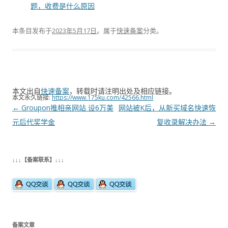
题，收费是什么原因
本条目发布于
2023年5月17日
。属于
快速备案
分类。
本文出自
快速备案
，转载时请注明出处及相应链接。
本文永久链接:
https://www.175ku.com/42566.html
文
←
Groupon推相亲网站 设6万美
网站被K后，从新买域名快速恢
章
元后代奖学金
复收录解决办法
→
导
航
↓↓↓【备案联系】↓↓↓
备案文章