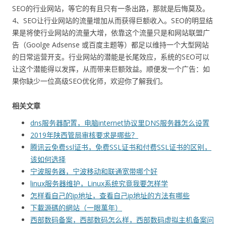
SEO的行业网站，等它的有且只有一条出路，那就是后悔莫及。
4、SEO让行业网站的流量增加从而获得巨额收入。SEO的明显结
果是将使行业网站的流量大增，依靠这个流量只是和网站联盟广
告（Goolge Adsense 或百度主题等）都足以维持一个大型网站
的日常运营开支。行业网站的潜能是长尾效应，系统的SEO可以
让这个潜能得以发挥，从而带来巨额效益。顺便发一个广告：如
果你缺少一位高级SEO优化师，欢迎你了解我们。
相关文章
dns服务器配置，电脑internet协议里DNS服务器怎么设置
2019年陕西管局审核要求是哪些？
腾讯云免费ssl证书，免费SSL证书和付费SSL证书的区别，
该如何选择
宁波服务器，宁波移动和联通宽带哪个好
linux服务器维护，Linux系统究竟我要怎样学
怎样看自己的ip地址，查看自己ip地址的方法有哪些
下載源碼的網站（一眼萬年）
西部数码备案，西部数码怎么样，西部数码虚拟主机备案问