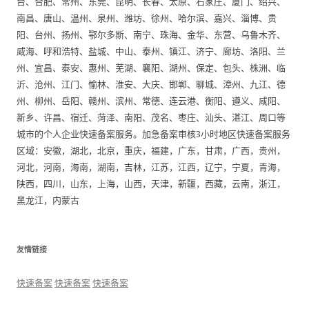
台、合肥、常州、东莞、昆明、长春、太原、石家庄、厦门、绍兴、
南昌、唐山、温州、泉州、潍坊、徐州、哈尔滨、嘉兴、淄博、贵
阳、台州、扬州、鄂尔多斯、南宁、珠海、金华、东营、乌鲁木齐、
威海、呼和浩特、盐城、中山、泰州、镇江、济宁、廊坊、洛阳、兰
州、宜昌、泰安、惠州、芜湖、襄阳、湖州、保定、包头、株洲、临
沂、沧州、江门、愉林、淮安、大庆、邯郸、聊城、漳州、九江、德
州、柳州、岳阳、赣州、滨州、常德、连云港、衡阳、遵义、咸阳、
新乡、许昌、宿迁、菏泽、南阳、茂名、枣庄、汕头、湛江、周口等
城市的个人企业快速备案服务。加急备案审核3小时地区快速备案服务
区域：安徽，湖北，北京，重庆，福建，广东，甘肃，广西，贵州，
河北，河南，海南，湖南，吉林，江苏，江西，辽宁，宁夏，青海，
陕西，四川，山东，上海，山西，天津，新疆，西藏，云南，浙江，
黑龙江，内蒙古
友情链接
快速备案
快速备案
快速备案