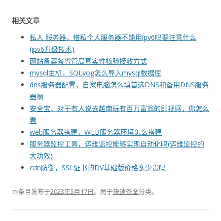
相关文章
私人 服务器，搭私个人服务器不能用ipv6吗要注意什么
(ipv6升级技术)
网站备案各省管局真实性核验接收方式
mysql主机，SQLyog怎么导入mysql数据库
dns服务器配置，自家电脑怎么填首选DNS和备用DNS服务
器啊
安全宝，对于有人说去越南玩有百万富翁的即视感，你怎么
看
web服务器搭建，WEB服务器环境怎么搭建
服务器监控工具，运维监控能够实现自动化吗(运维监控的
大功效)
cdn防御，SSL证书的DV基础版价格多少贵吗
本条目发布于
2023年5月17日
。属于
快速备案
分类。