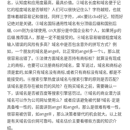
名，认知度和应用度最高，最具价值。②域名长度和域名便于记
忆的程度域名是否够短？人们可以很快记住么？字符越短，也就
意味着越容易记和值钱，同样三字符，,abc要比cba好记，短而好
记绝对是关键。③域名国际通用性域名有分顶级后缀和国别后
缀, com则为全球使用, cn大部分是中国企业和个人，如果将jp的
后缀.推荐国人，那是一定不能接受的。④域名容易输错程度域名
输入错误的风险有多高？域名中是否包含意外的拼写方式？例
如，一个朋友的域名是angell，比正常的angel多一个L，那么就
很容易出错了。⑤法律方面域名是否持有商标权？就算没有现成
上的商标，也要可以注册商标的域名，雷 军说过，域名和商标必
须是套的,如果只有域名没有商标,或者只有商标没有域名, 都是不
能接受的。⑥搜索引擎热度该域名与搜索引擎的原则是否匹配？
该域名是否存在被处罚的风险？在购买域名之前，需要确认一
下，该域名是否被百度等搜索引擎惩罚过。⑦域名的商业潜力该
域名可以作为公司网址使用么？或者应该避免被代替?域名-定是
具备唯一性的，前面讲到angel 和angell，那么是很难有唯一性，
很容易被仿冒，如angelll ，那么决策者替代的机会就大。以上就
是有关域名估价网可靠吗，域名估价主要看哪些方面的知识介
绍。