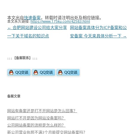
本文出自
快速备案
，转载时请注明出处及相应链接。
本文永久链接:
https://www.175ku.com/42583.html
文
←
合肥网站建设公司给大家分享
网站备案具体分为ICP备案和公
章
一下关于域名的知识点
安备案 今天来具体分析一下
→
导
航
↓↓↓【备案联系】↓↓↓
备案文章
网站有备案还是打不开网站是怎么回事？
网站打不开是因为网站没备案吗？
公司网站备案的流程是怎么样的？
新公司营业执照不满3个月能提交网站备案吗？