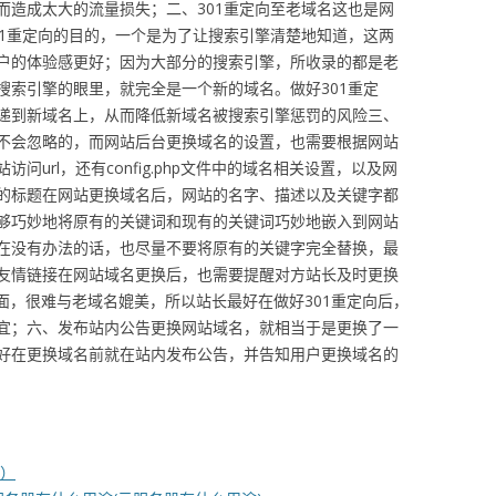
而造成太大的流量损失；二、301重定向至老域名这也是网
01重定向的目的，一个是为了让搜索引擎清楚地知道，这两
户的体验感更好；因为大部分的搜索引擎，所收录的都是老
搜索引擎的眼里，就完全是一个新的域名。做好301重定
递到新域名上，从而降低新域名被搜索引擎惩罚的风险三、
不会忽略的，而网站后台更换域名的设置，也需要根据网站
url，还有config.php文件中的域名相关设置，以及网
的标题在网站更换域名后，网站的名字、描述以及关键字都
够巧妙地将原有的关键词和现有的关键词巧妙地嵌入到网站
在没有办法的话，也尽量不要将原有的关键字完全替换，最
友情链接在网站域名更换后，也需要提醒对方站长及时更换
面，很难与老域名媲美，所以站长最好在做好301重定向后，
宜；六、发布站内公告更换网站域名，就相当于是更换了一
好在更换域名前就在站内发布公告，并告知用户更换域名的
名）