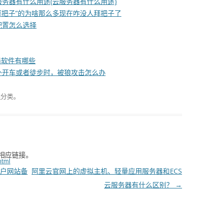
务器有什么用途(云服务器有什么用途)
“拜把子”的为啥那么多现在咋没人拜把子了
配置怎么选择
器软件有哪些
外开车或者徒步时，被狼攻击怎么办
案
分类。
相应链接。
html
户网站备
阿里云官网上的虚拟主机、轻量应用服务器和ECS
云服务器有什么区别？
→