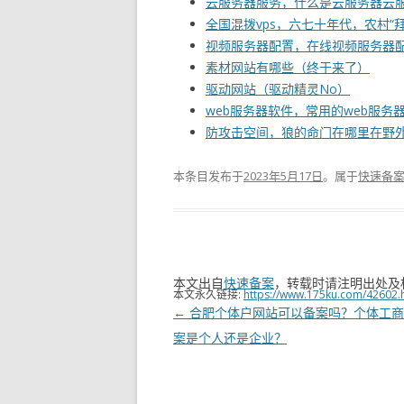
云服务器服务，什么是云服务器云服
全国混拨vps，六七十年代，农村
视频服务器配置，在线视频服务器
素材网站有哪些（终于来了）
驱动网站（驱动精灵No）
web服务器软件，常用的web服务
防攻击空间，狼的命门在哪里在野
本条目发布于
2023年5月17日
。属于
快速备
本文出自
快速备案
，转载时请注明出处及
本文永久链接:
https://www.175ku.com/42602.
文
←
合肥个体户网站可以备案吗？个体工商
章
案是个人还是企业？
导
航