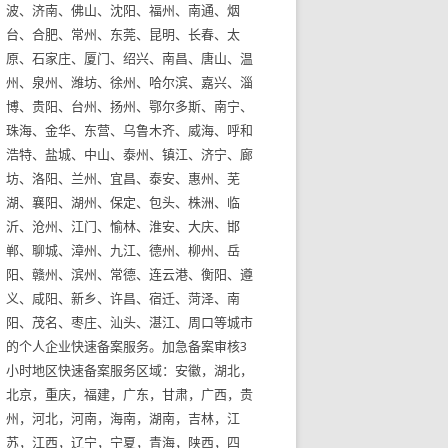
波、济南、佛山、沈阳、福州、南通、烟
台、合肥、常州、东莞、昆明、长春、太
原、石家庄、厦门、绍兴、南昌、唐山、温
州、泉州、潍坊、徐州、哈尔滨、嘉兴、淄
博、贵阳、台州、扬州、鄂尔多斯、南宁、
珠海、金华、东营、乌鲁木齐、威海、呼和
浩特、盐城、中山、泰州、镇江、济宁、廊
坊、洛阳、兰州、宜昌、泰安、惠州、芜
湖、襄阳、湖州、保定、包头、株洲、临
沂、沧州、江门、愉林、淮安、大庆、邯
郸、聊城、漳州、九江、德州、柳州、岳
阳、赣州、滨州、常德、连云港、衡阳、遵
义、咸阳、新乡、许昌、宿迁、菏泽、南
阳、茂名、枣庄、汕头、湛江、周口等城市
的个人企业快速备案服务。加急备案审核3
小时地区快速备案服务区域：安徽，湖北，
北京，重庆，福建，广东，甘肃，广西，贵
州，河北，河南，海南，湖南，吉林，江
苏，江西，辽宁，宁夏，青海，陕西，四