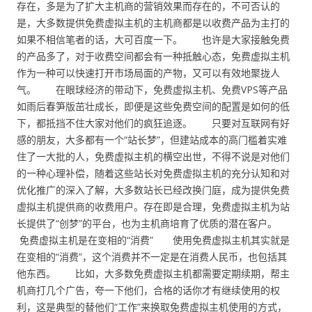
存在，多是为了扩大主机商的营销效果而存在的，不可否认的
是，大多数提供免费虚拟主机的主机商都是以收费产品为主打的
如果不相信笔者的话，大可百度一下。 也许是大家接触免费
的产品多了，对于收费空间都会有一种抵触心态，免费虚拟主机
作为一种可以快速打开市场局面的产物，又可以有效地聚拢人
气。 在眼球经济的带动下，免费虚拟主机、免费VPS等产品
如雨后春笋版茁壮成长，即便是这些免费空间的配置是如何的低
下，都抵挡不住大家对他们的疯狂追逐。 只要对互联网有好
感的朋友，大多都有一个“站长梦”，但建站成本的高门槛着实难
住了一大批的人，免费虚拟主机的横空出世，不得不说是对他们
的一种心理补偿，随着这些站长对免费虚拟主机的充分认知和对
优化推广的深入了解，大多数站长已经改换门庭，成为提供免费
虚拟主机提供商的收费用户。存在即是合理，免费虚拟主机为站
长提供了“创梦”的平台，也为主机商培育了优质的潜在客户。
免费虚拟主机是在变相的“消费” 使用免费虚拟主机其实就是
在变相的“消费”，这个消费并不一定是在消费人民币，也包括其
他东西。 比如，大多数免费虚拟主机都需要定期续期，帮主
机商打几个广告，夸一下他们，合格的话你才有继续使用的权
利，这是典型的替他们“工作”来换取免费虚拟主机使用的方式，