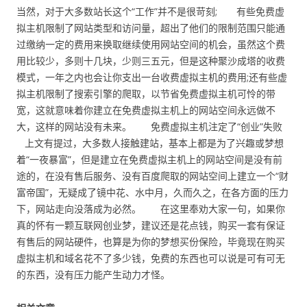
当然，对于大多数站长这个“工作”并不是很苛刻; 有些免费虚
拟主机限制了网站类型和访问量，超出了他们的限制范围只能通
过缴纳一定的费用来换取继续使用网站空间的机会，虽然这个费
用比较少，多则十几块，少则三五元，但是这种聚沙成塔的收费
模式，一年之内也会让你支出一台收费虚拟主机的费用;还有些虚
拟主机限制了搜索引擎的爬取，以节省免费虚拟主机可怜的带
宽，这就意味着你建立在免费虚拟主机上的网站空间永远做不
大，这样的网站没有未来。 免费虚拟主机注定了“创业”失败
上文有提过，大多数人接触建站，基本上都是为了兴趣或梦想
着“一夜暴富”，但是建立在免费虚拟主机上的网站空间是没有前
途的，在没有售后服务、没有百度爬取的网站空间上建立一个“财
富帝国”，无疑成了镜中花、水中月，久而久之，在各方面的压力
下，网站走向没落成为必然。 在这里奉劝大家一句，如果你
真的怀有一颗互联网创业梦，建议还是花点钱，购买一套有保证
有售后的网站硬件，也算是为你的梦想买份保险，毕竟现在购买
虚拟主机和域名花不了多少钱，免费的东西也可以说是可有可无
的东西，没有压力能产生动力才怪。