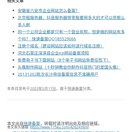
相关文章
安徽省六安市企业网站怎么备案？
北京租服务器，抖音服务器带宽租要用多大的才可以供那么
多人刷
同一个公司企业都是只有一个营业执照，但是做的网站有多
个吗？_快速备案QQ185529066
注册个域名（建设网站应该如何进行域名注册）
河北石家庄深泽县企业icp网站备案须知
免费电子书下载网站（8个电子书网站免费任性下）
头像制作网站（十秒钟教会你制作抖音热门的爱国头像）
20131202批次长沙电信备案信息不准确用户
本条目发布于
2023年5月17日
。属于
快速备案
分类。
本文出自
快速备案
，转载时请注明出处及相应链接。
本文永久链接:
https://www.175ku.com/42624.html