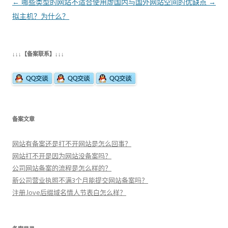
文
←
哪些类型的网站不适合使用虚
国内与国外网站空间的优缺点
→
章
拟主机？为什么？
导
航
↓↓↓【备案联系】↓↓↓
备案文章
网站有备案还是打不开网站是怎么回事？
网站打不开是因为网站没备案吗？
公司网站备案的流程是怎么样的？
新公司营业执照不满3个月能提交网站备案吗？
注册.love后缀域名情人节表白怎么样？