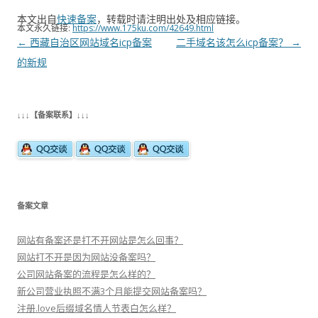
本文出自
快速备案
，转载时请注明出处及相应链接。
本文永久链接:
https://www.175ku.com/42649.html
文
←
西藏自治区网站域名icp备案
二手域名该怎么icp备案？
→
章
的新规
导
航
↓↓↓【备案联系】↓↓↓
备案文章
网站有备案还是打不开网站是怎么回事？
网站打不开是因为网站没备案吗？
公司网站备案的流程是怎么样的？
新公司营业执照不满3个月能提交网站备案吗？
注册.love后缀域名情人节表白怎么样？