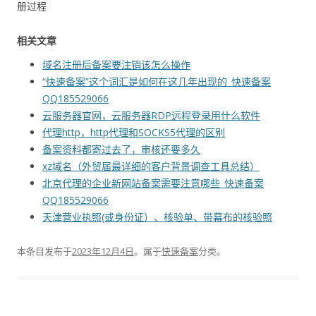
册过程
相关文章
域名注册后备案要注销该怎么操作
“快速备案”这个词汇是如何在这几年出现的_快速备案
QQ185529066
云服务器官网，云服务器RDP远程登录用什么软件
代理http，http代理和SOCKS5代理的区别
备案资料都寄过去了，审核还要多久
xz域名（外贸届最详细的客户背景调查工具总结）
北京代理的企业新网站备案需要注意哪些_快速备案
QQ185529066
天津营业执照(或身份证）、核验单、带幕布的核验照
本条目发布于
2023年12月4日
。属于
快速备案
分类。