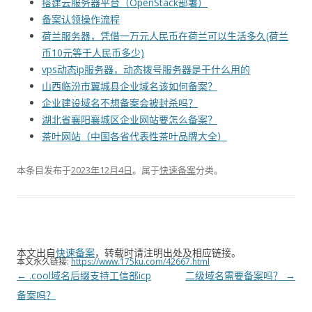
搭建云服务器平台（OpenStack部署）
备案认领操作流程
荷兰服务器，凭借一万元人民币在荷兰可以生活多久(荷兰
币10元等于人民币多少)
vps动态ip服务器，动态拨号服务器是干什么用的
山西临汾市翼城县企业域名该如何备案？
企业建设域名不想备案会被封杀吗？
湖北省襄阳襄城区企业网站要怎么备案？
茶叶网站（中国各省代表性茶叶品牌大全）
本条目发布于
2023年12月4日
。属于
快速备案
分类。
本文出自
快速备案
，转载时请注明出处及相应链接。
本文永久链接:
https://www.175ku.com/42667.html
文
←
.cool域名后缀支持工信部icp
二级域名需要备案吗？
→
章
备案吗？