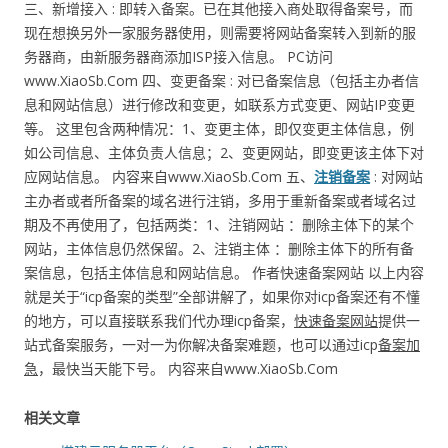
三、新增接入 : 即转入备案。已在其他接入商处取得备案号，而
现在想换另外一家服务器使用，则需要将网站备案转入到新的服
务器商，由新服务器商添加ISP接入信息。 PC访问
www.XiaoSb.Com 四、变更备案 : 对已备案信息（包括主办者信
息和网站信息）进行修改和变更，如联系方式变更、网站IP变更
等。 这里包含两种情况：1、变更主体，即仅变更主体信息，例
如公司信息、主体负责人信息；2、变更网站，即变更该主体下对
应网站信息。 内容来自www.XiaoSb.Com 五、
注销备案
: 对网站
主办者或者所备案的域名进行注销，多用于重新备案或者域名过
期及不再使用了，包括两类：1、注销网站 ：删除主体下的某个
网站，主体信息仍然保留。2、注销主体 ：删除主体下的所有备
案信息，包括主体信息和网站信息。 作者快速备案网站 以上内容
就是关于“icp备案的类型”全部讲解了，如果你对icp备案还有不懂
的地方，可以直接联系我们代办理icp备案，
快速备案网站
提供一
站式备案服务，一对一为你解决备案难题，也可以通过icp
备案加
急
，最快当天能下号。 内容来自www.XiaoSb.Com
相关文章