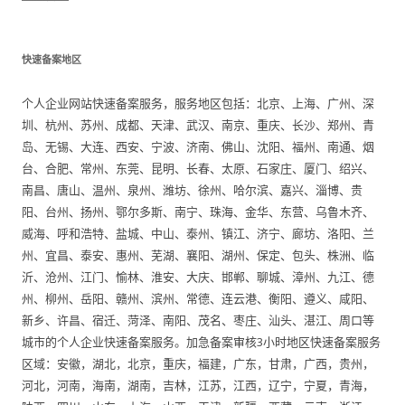
快速备案地区
个人企业网站快速备案服务，服务地区包括：北京、上海、广州、深
圳、杭州、苏州、成都、天津、武汉、南京、重庆、长沙、郑州、青
岛、无锡、大连、西安、宁波、济南、佛山、沈阳、福州、南通、烟
台、合肥、常州、东莞、昆明、长春、太原、石家庄、厦门、绍兴、
南昌、唐山、温州、泉州、潍坊、徐州、哈尔滨、嘉兴、淄博、贵
阳、台州、扬州、鄂尔多斯、南宁、珠海、金华、东营、乌鲁木齐、
威海、呼和浩特、盐城、中山、泰州、镇江、济宁、廊坊、洛阳、兰
州、宜昌、泰安、惠州、芜湖、襄阳、湖州、保定、包头、株洲、临
沂、沧州、江门、愉林、淮安、大庆、邯郸、聊城、漳州、九江、德
州、柳州、岳阳、赣州、滨州、常德、连云港、衡阳、遵义、咸阳、
新乡、许昌、宿迁、菏泽、南阳、茂名、枣庄、汕头、湛江、周口等
城市的个人企业快速备案服务。加急备案审核3小时地区快速备案服务
区域：安徽，湖北，北京，重庆，福建，广东，甘肃，广西，贵州，
河北，河南，海南，湖南，吉林，江苏，江西，辽宁，宁夏，青海，