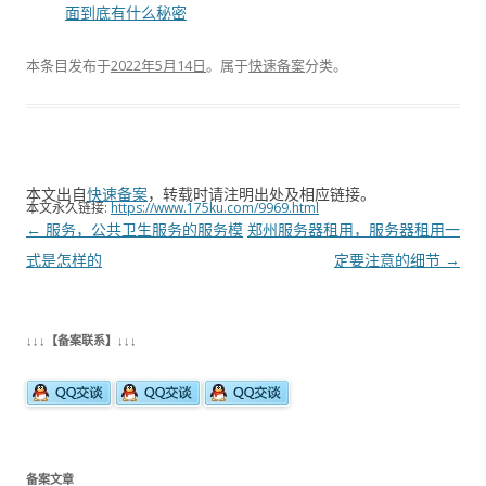
面到底有什么秘密
本条目发布于
2022年5月14日
。属于
快速备案
分类。
本文出自
快速备案
，转载时请注明出处及相应链接。
本文永久链接:
https://www.175ku.com/9969.html
文
←
服务，公共卫生服务的服务模
郑州服务器租用，服务器租用一
章
式是怎样的
定要注意的细节
→
导
航
↓↓↓【备案联系】↓↓↓
备案文章