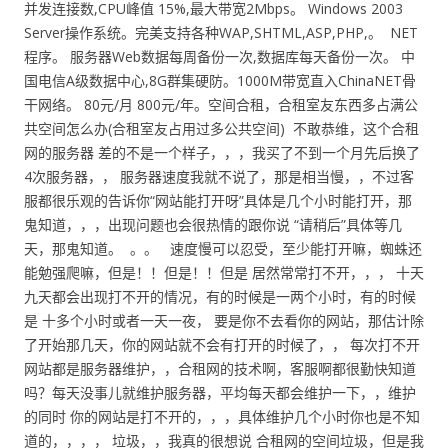
并发连接数,CPU峰值 15%,最大带宽2Mbps。 Windows 2003
Server操作系统。完美支持各种WAP,SHTML,ASP,PHP,。 NET
程序。 服务器Web数据每周备份一次,数据库每天备份一次。 中
国电信A级数据中心,8G群集硬防。1000M带宽直入ChinaNET骨
干网络。 80元/月 800元/年。空间合租，合租室友东西多占满公
共空间怎么办(合租室友占用过多公共空间) 不敢恭维，这个合租
网的服务器 差的不是一个样子，，，我买了不到一个月先后换了
4次服务器，， 服务器速度我就不说了，那是相当慢，，不过客
服都很乐观的告诉你“网站能打开呀”具体是几个小时能打开，那
鬼知道，，，出现问题也会很热情的跟你说 “请稍后”具体等几
天，那鬼知道。 。。 速度慢可以忍受，至少能打开嘛，蜘蛛还
能勉强爬嘛，但是！！但是！！但是 居然常常打不开，，， 十天
九天都会出现打不开的情况，有的时候是一两个小时，有的时候
是 十多个小时或者一天一夜， 要是你不去看你的网站，那估计除
了开始那几天，你的网站就不会有打开的时候了，， 每次打不开
网站都是服务器维护，，合租网的技术啊，客服啊都很勤快知道
吗？每天没事儿就维护服务器，平均每天都会维护一下，，维护
的同时 你的网站是打不开的，，，具体维护几个小时你也是不知
道的，，，， 垃圾，，我真的很想说 合租网的空间垃圾，但是我