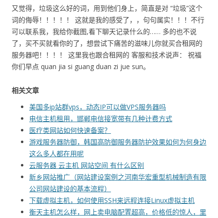
又觉得，垃圾这么好的词，用到他们身上，简直是对 “垃圾”这个
词的侮辱！！！！！ 这就是我的感受了，，句句属实！！！不行
可以联系我，我给你截图,看下聊天记录什么的…… 多的也不说
了，买不买就看你的了，想尝试下痛苦的滋味儿你就买合租网的
服务器吧！！！！ 这里我也跟合租网的 客服和技术说声： 祝福
你们早点 quan jia si guang duan zi jue sun。
相关文章
美国多ip站群vps，动态IP可以做VPS服务器吗
电信主机租用，邯郸电信接宽带有几种计费方式
医疗类网站如何快速备案？
游戏服务器防御，韩国高防御服务器防护效果如何为何身边
这么多人都在用呢
云服务器 云主机 网站空间 有什么区别
新乡网站推广（网站建设案例之河南华宏重型机械制造有限
公司网站建设的基本流程）
下载虚拟主机，如何使用SSH来远程连接Linux虚拟主机
衡天主机怎么样，网上卖电脑配置超高，价格低的惊人，里