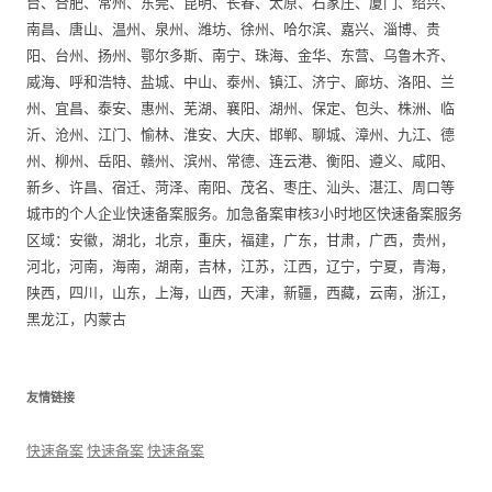
台、合肥、常州、东莞、昆明、长春、太原、石家庄、厦门、绍兴、
南昌、唐山、温州、泉州、潍坊、徐州、哈尔滨、嘉兴、淄博、贵
阳、台州、扬州、鄂尔多斯、南宁、珠海、金华、东营、乌鲁木齐、
威海、呼和浩特、盐城、中山、泰州、镇江、济宁、廊坊、洛阳、兰
州、宜昌、泰安、惠州、芜湖、襄阳、湖州、保定、包头、株洲、临
沂、沧州、江门、愉林、淮安、大庆、邯郸、聊城、漳州、九江、德
州、柳州、岳阳、赣州、滨州、常德、连云港、衡阳、遵义、咸阳、
新乡、许昌、宿迁、菏泽、南阳、茂名、枣庄、汕头、湛江、周口等
城市的个人企业快速备案服务。加急备案审核3小时地区快速备案服务
区域：安徽，湖北，北京，重庆，福建，广东，甘肃，广西，贵州，
河北，河南，海南，湖南，吉林，江苏，江西，辽宁，宁夏，青海，
陕西，四川，山东，上海，山西，天津，新疆，西藏，云南，浙江，
黑龙江，内蒙古
友情链接
快速备案
快速备案
快速备案