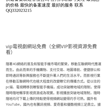
vip電視劇網站免費（全網VIP影視資源免費
看）
隨著4G網絡的普及和智能手機市場的繁榮，移動互聯網時代應運
而生。由此而來的手機購物、支付交易、地圖導航、便捷辦公和
即時通訊等新興服務也不斷提升著人們的生活水平。而影視行業
在移動互聯網時代也極大程度的改變瞭它的傳播方式。從以往的
pc端、電視轉移到瞭智能手機端，成功突破瞭地域的限制，使得
隨時隨地暢享影視資源成為現實。影視播放突破地域限制，隨時
隨地均可下載上傳的特點使得視頻網站變得灼手可熱。國外有
YouTube，國內也有騰訊視頻、愛奇藝和優酷視頻三足鼎立。據