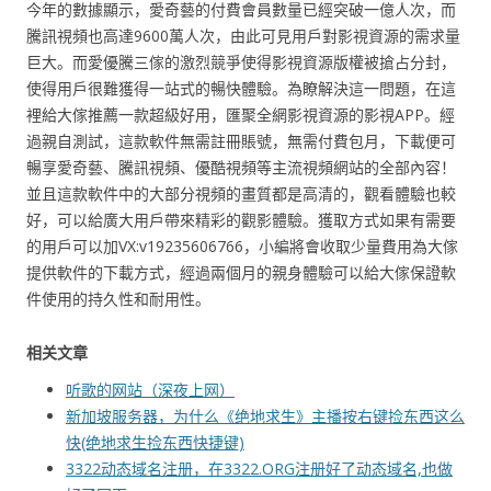
今年的數據顯示，愛奇藝的付費會員數量已經突破一億人次，而
騰訊視頻也高達9600萬人次，由此可見用戶對影視資源的需求量
巨大。而愛優騰三傢的激烈競爭使得影視資源版權被搶占分封，
使得用戶很難獲得一站式的暢快體驗。為瞭解決這一問題，在這
裡給大傢推薦一款超級好用，匯聚全網影視資源的影視APP。經
過親自測試，這款軟件無需註冊賬號，無需付費包月，下載便可
暢享愛奇藝、騰訊視頻、優酷視頻等主流視頻網站的全部內容！
並且這款軟件中的大部分視頻的畫質都是高清的，觀看體驗也較
好，可以給廣大用戶帶來精彩的觀影體驗。獲取方式如果有需要
的用戶可以加VX:v19235606766，小編將會收取少量費用為大傢
提供軟件的下載方式，經過兩個月的親身體驗可以給大傢保證軟
件使用的持久性和耐用性。
相关文章
听歌的网站（深夜上网）
新加坡服务器，为什么《绝地求生》主播按右键捡东西这么
快(绝地求生捡东西快捷键)
3322动态域名注册，在3322.ORG注册好了动态域名,也做