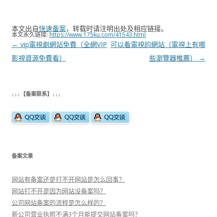
本文出自
快速备案
，转载时请注明出处及相应链接。
本文永久链接:
https://www.175ku.com/41543.html
文
←
vip電視劇網站免費（全網VIP
可以看電視的網站（​電視上有哪
章
影視資源免費看）
些瀏覽器推薦）
→
导
航
↓↓↓【备案联系】↓↓↓
备案文章
网站有备案还是打不开网站是怎么回事？
网站打不开是因为网站没备案吗？
公司网站备案的流程是怎么样的？
新公司营业执照不满3个月能提交网站备案吗？