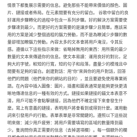
情景下都隻展示需要的信息。避免那些不能帶來價值的顏色、圖
片、鏈接或者佈局。在元素間要有充分的留白。 谷歌中留白的良
好運用步驟轉化的過程中包含一系列步驟。好的解決方案需要使
步驟達到最少。而更好的方案需要的是讓步驟少且簡單。應該采
用的方案是減少整個過程的腦力勞動，而不是為瞭減少步驟的數
量卻增加瞭腦力勞動。內容太多的文本會將用戶淹沒，令其反
感。遵循以下這些指示來做：省略掉無用的東西：用所需的最少
數量的文本來傳遞你的信息。使文本易讀：運用良好的對比，足
夠大的字號，較短的行寬，短的句子和段落，盡量少的模塊且中
間要有足夠的留白。創建對話：用“你”來與你的用戶對話，回答
他們的問題（他們來你的網站的目的），並且要避免使用專業術
語。在內容中插入圖像：圖片，插畫和圖表通常是能夠更快更清
晰地傳達信息的一種有效的方式。鏈接如果鏈接的錨文本表意不
清，用戶可能不會點擊鏈接，因為他們不確定接下來會發生什
麼。寫上有意義的鏈接，表明用戶將會看到或得到什麼。運用動
詞來引發用戶的行動。表單表單是非常關鍵的。遵照以下這些說
明來做：減少用戶疲勞：將用戶需要填寫的區域的數量降到最
少。隻詢問你真正需要的信息（去掉選項欄）。每一個額外的欄