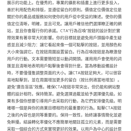
展示的功能上。在優秀的，專業的攝影和插畫上進行更多投入，
善於利用配色和排版，並遵從留白的原則。價值定位價值定位是
關於你的產品或服務如何使你的用戶從中受益的陳述。使你的價
值定位清晰，明確，並且可見。讓用戶確信他們選擇瞭正確的網
站，並且你會履行你的承諾。CTA“行為召喚”按鈕的設計對於實
際效果有著非常大的影響。你的目標就是避免用戶頭腦中產生疑
惑並且減少阻力：讓它看起來像一個可點擊的按鈕，並用顏色和
大小來強調它。在按鈕周圍設置留白。行為召喚按鈕是為瞭激發
用戶的行動。文本需要簡短並以動詞開頭。運用用戶會使用的詞
匯並且清晰地表明用戶點擊後會得到什麼。當為移動設備設計
時，不要僅僅隻調整頁面的大小。讓CTA按鈕足夠大，可以很容
易地點擊到，並在周圍增加更多的留白（按比例適當地增加）。
避免“廣告盲區”效應。確保CTA按鈕非常突出，但仍能和網站整
體的設計相符。保持簡潔。避免選擇過載並給予選擇優先級。如
果有多個你想要引導用戶去采取的行動，為它們安排優先級。明
確哪一個是與你的商業目標相符的最重要的行為。點擊CTA按鈕
之後的內容也是同等重要的。保持一致性，始終讓事情簡化並避
免幹擾。結論轉化率優化不應簡單地關註孤立的元素，而是需要
采取一個綜合的方式來實現更好的效果。以用戶為中心的設計原