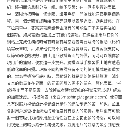
目都會增加用戶疲勞並對轉化率產生消極的影響。有邏輯地分
組：將相關信息劃分為一組。給予反饋：在一個多步驟的表單
中，清晰地標明每一個步驟，讓用戶從一開始就能洞察到整個過
程。當一個步驟完成時給予高亮顯示以表明進度。避免疑惑：在
下拉菜單中，答案選項應該包含所有的可能性而不需要再強加一
個選項。如果需要的話加上“其他”的選項。在線客服用戶在你的
網站上完成任務的時候有時會有疑惑或者需要及時的幫助（比如
填寫表單時）。如果他們找不到答案就會離開。在線客服支持可
以節省轉化的次數，防止用戶散播負面的評價，同時可以讓你發
現用戶的痛點，便於進一步提升。觸摸區域手機習慣上地會遭遇
低轉化率的困擾。理解不同的設備擁有不同的使用模式是很重要
的。當為手機進行設計時，最關鍵的就是要始終保持簡潔。減少
文本的數量並在界面上的元素間引入更多的留白。簡化表單，“考
慮拇指”而不是像素。去除掉或者替代復雜的視覺元素以提升網站
的加載速度。 拇指熱區（來自SmashingMagazine.com）使界面
具有說服力視覺設計視覺設計是你的網站制造的第一印象，並且
會對用戶是否相信網站的可信度具有很大的影響。用戶更有可能
對一個有吸引力的應用產生信任並在上面花更多的時間。可以利
用視覺上的暗示給予任務優先級，並將用戶的註意力吸引到想要