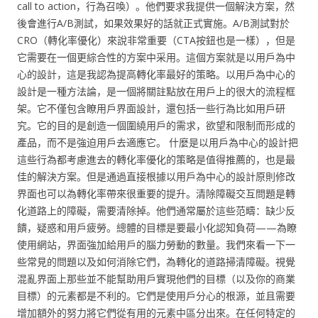
call to action，行為召喚）。他們要求我提供一個解決方案，然
後會進行A/B測試，如果效果好的話就正式實施。A/B測試對於
CRO（轉化率優化）來說非常重要（CTA按鈕也是一樣），但是
它需要在一個更綜合性的方案中采用。這個方案就是以用戶為中
心的設計，這是我認為提高轉化率最好的策略。以用戶為中心的
設計是一種方法論，是一個將關註點放在用戶上的很大的流程框
架。它不僅包含瞭用戶界面設計，還包括一些行為比如用戶研
究。它的目的是創造一個圍繞用戶的需求，欲望和限制而形成的
產品，而不是強迫用戶去適應它。 什麼是以用戶為中心的設計把
這些行為都考慮進去的轉化率優化的策略是值得推薦的，也是最
佳的解決方案。但是通過直接根據以用戶為中心的設計原則修改
界面也可以為轉化率帶來很重要的提升。清除障礙交互問題是轉
化道路上的障礙，需要清除掉。他們通常屬於這些范疇：缺少反
饋，疑惑和用戶疲勞。總體的目標是要最小化認知負荷——為瞭
使用網站，界面強加給用戶的腦力勞動的數量。我們來看一下一
些常見的問題以及如何消除它們，為轉化的道路掃清障礙。視覺
混亂界面上那些並不能幫助用戶實現他們的目標（以及你的商業
目標）的元素都是不利的。它們是使用戶分心的根源，並且需要
增加額外的努力將它們從有用的元素中區分出來。在任何特定的