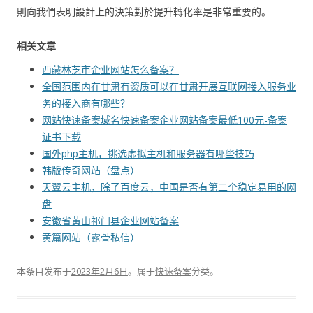
則向我們表明設計上的決策對於提升轉化率是非常重要的。
相关文章
西藏林芝市企业网站怎么备案？
全国范围内在甘肃有资质可以在甘肃开展互联网接入服务业
务的接入商有哪些？
网站快速备案域名快速备案企业网站备案最低100元-备案
证书下载
国外php主机，挑选虚拟主机和服务器有哪些技巧
韩版传奇网站（盘点）
天翼云主机，除了百度云，中国是否有第二个稳定易用的网
盘
安徽省黄山祁门县企业网站备案
黄篇网站（露骨私信）
本条目发布于
2023年2月6日
。属于
快速备案
分类。