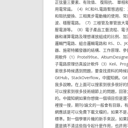
正弦量三要素、有效值、 復阻抗、 單相
用電常識。（4）RC和RL電路暫態過程
和阻抗變換、三相異步電動機的使用、常
波、穩壓電路。（7）三極管及單管放大
壓電源等。（8）電子產品工藝流程、電
器和運算電路及理想運放組成的比例、加
邏輯門電路、組合邏輯電路和 RS、D、
器、施密特觸發器的結構、工作原理、參
用軟件（1）Protel99se、AltiumDesig
子電路原理仿真設計軟件（3）Keil、Pr
索很多時候遇到問題，要查找資料的時候
GitHub，StackOverflow，中國
我多說瞭。在上面可以搜索到很多很好的開源
可以搜索到很多技術細節上的問題，回答
的。中國知網如果你想做一個項目但是還
裡搜一搜，期刊/論文的一般會有目錄，
網應該是可以免費下載文檔的，如果不是
標準。對一個學單片機的新手來說，如果
還是搞不清這些指令起什麼作用，也許用