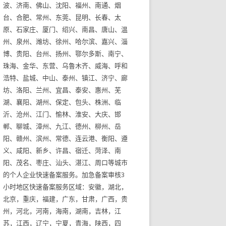
波、济南、佛山、沈阳、福州、南通、烟
台、合肥、常州、东莞、昆明、长春、太
原、石家庄、厦门、绍兴、南昌、唐山、温
州、泉州、潍坊、徐州、哈尔滨、嘉兴、淄
博、贵阳、台州、扬州、鄂尔多斯、南宁、
珠海、金华、东营、乌鲁木齐、威海、呼和
浩特、盐城、中山、泰州、镇江、济宁、廊
坊、洛阳、兰州、宜昌、泰安、惠州、芜
湖、襄阳、湖州、保定、包头、株洲、临
沂、沧州、江门、愉林、淮安、大庆、邯
郸、聊城、漳州、九江、德州、柳州、岳
阳、赣州、滨州、常德、连云港、衡阳、遵
义、咸阳、新乡、许昌、宿迁、菏泽、南
阳、茂名、枣庄、汕头、湛江、周口等城市
的个人企业快速备案服务。加急备案审核3
小时地区快速备案服务区域：安徽，湖北，
北京，重庆，福建，广东，甘肃，广西，贵
州，河北，河南，海南，湖南，吉林，江
苏，江西，辽宁，宁夏，青海，陕西，四