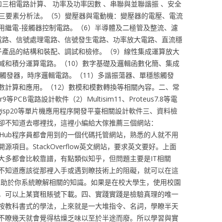
和三相電路計算、 功率及功率因數 、串聯與並聯諧振 、安全
：三要素分析法。（5）變壓器與電動機：變壓器的電壓、電流
用繼電-接觸器控制電路。（6）半導體及二極管及整流、濾
電路、信號處理電路、信號發生電路、功率放大電路、直流穩
子產品的結構和裝配、調試和檢修。（9）線性集成運算放大
減和積分運算電路。（10）數字基礎及邏輯函數化簡、集成
JK觸發器，時序邏輯電路。（11）多諧振蕩器、單穩態觸發
數計算和應用。（12）數模和模數轉換等相關內容。二、常
ner9等PCB電路設計軟件（2）Multisim11、Proteus7.8等電
ogisp20等單片機應用程序開發平臺相關設計軟件三、資料檢
卻不知道去哪裡找，這裡小編給大傢推薦三個網站：
知網。GitHub程序員都會用到的一個代碼托管網站，熟悉的人就不用
項目。StackOverflow英文網站，要求英文要好。上面
大多都會比較靠譜，有點類似知乎，但問題主要是IT相關
不知道應該從那裡入手或遇到瞭技術上的阻礙，就可以在這
有助於你系統瞭解相關的知識。如果是在校大學生，使用校園
，可以上某寶租賬號下載。四、實踐實踐是檢驗真理的唯一
按教科書式的學法，上來就是一大堆指令、名詞，學瞭半天
不瞭幾天就會覺得枯燥乏味以至於半途而廢。所以學習與實