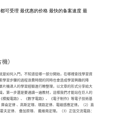
片機）
就是如何入門，不知道從哪一部分開始，在哪裡查找學習資
索學習步驟的過程浪費時間的同時也會造成學習興趣的降
單片機達人的學習經驗進行瞭整理，以文章的形式分享給大
識，第一步還是要通讀一遍教材，這樣我們才能站在巨人的
《模擬電路》、《數字電路》、《電子制作》等電子技術基
：庫侖定律 、高斯定理、環路定律、電磁感應定律。（2）直
霍夫定律、 疊加原理、 戴維南定理。（3）正弦交流電路：