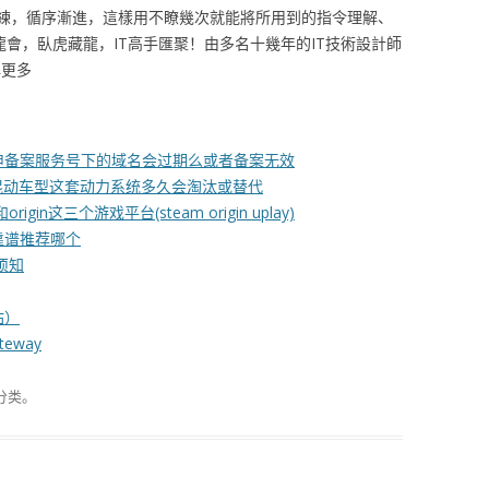
練，循序漸進，這樣用不瞭幾次就能將所用到的指令理解、
龍會，臥虎藏龍，IT高手匯聚！由多名十幾年的IT技術設計師
解更多
申备案服务号下的域名会过期么或者备案无效
5混动车型这套动力系统多久会淘汰或替代
gin这三个游戏平台(steam origin uplay)
靠谱推荐哪个
须知
站）
ateway
分类。