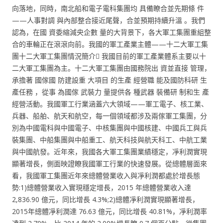
向落地，同時，南北船和電子電科集團均 具備瞭合並先期條 件
——人事對調 與內部整合接近尾聲，合並預期持續升溫 。我們
認為，在國 資委縮減央企數 量的大背景下，各大軍工集團重組整
合的車輪正在滾滾向前。我國的軍工產業主體——十二大軍工集
團十二大軍工集團情況簡介 我國目前的軍工產業體系主要以十
二大軍工集團為主。十二大軍工集團由國務院出 資並直接 管理，
承擔著 國傢國 防建設重 大項目 的生產 經營職 能及國防科研 生
產任務 ，從事 為國傢 武裝力 量提供各 種武器 裝備研 制和生 產
經營活動。我國軍工行業涵蓋六大領域——軍工電子、核工業、
兵器、船舶、航天和航空，每一個領域都涉及兩傢軍工集團，分
別為中國電科與中國電子、中核集團與中國核建、中國兵工與兵
裝集團、中船集團與中船重工、航天科技與航天科工、中航工業
與中國航發。近年來，我國各大軍工集團業績穩定，凈利潤實現
顯著增長，側面映證瞭我國軍工行業的快速發展。從總體層面來
看，我國軍工集團近年來總體營業收入與凈利潤都處於增長態
勢:1)總體營業收入實現穩定增長，2015 年總體營業收入達
2,836.90 億元，同比增長 4.3%;2)總體凈利潤實現顯著增長，
2015年總體凈利潤達 76.63 億元，同比增長 40.81%，凈利潤率