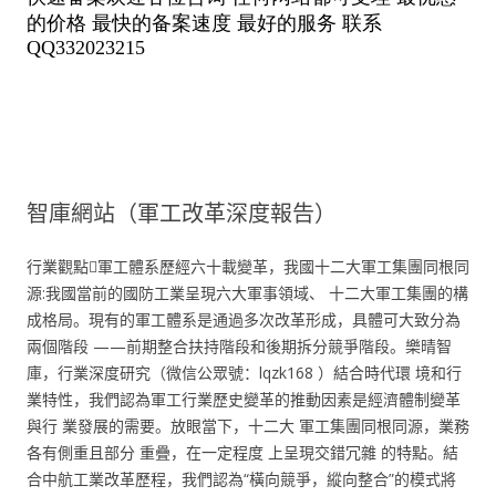
智庫網站（軍工改革深度報告）
行業觀點軍工體系歷經六十載變革，我國十二大軍工集團同根同
源:我國當前的國防工業呈現六大軍事領域、 十二大軍工集團的構
成格局。現有的軍工體系是通過多次改革形成，具體可大致分為
兩個階段 ——前期整合扶持階段和後期拆分競爭階段。樂晴智
庫，行業深度研究（微信公眾號：lqzk168 ）結合時代環 境和行
業特性，我們認為軍工行業歷史變革的推動因素是經濟體制變革
與行 業發展的需要。放眼當下，十二大 軍工集團同根同源，業務
各有側重且部分 重疊，在一定程度 上呈現交錯冗雜 的特點。結
合中航工業改革歷程，我們認為“橫向競爭，縱向整合”的模式將