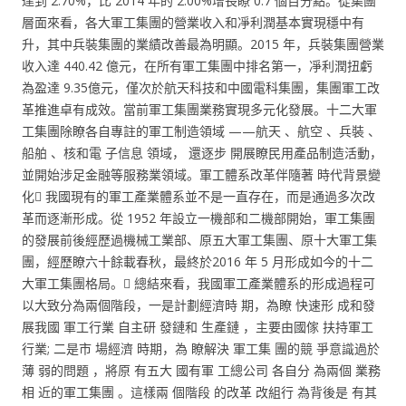
達到 2.70%，比 2014 年的 2.00%增長瞭 0.7 個百分點。從集團
層面來看，各大軍工集團的營業收入和凈利潤基本實現穩中有
升，其中兵裝集團的業績改善最為明顯。2015 年，兵裝集團營業
收入達 440.42 億元，在所有軍工集團中排名第一，凈利潤扭虧
為盈達 9.35億元，僅次於航天科技和中國電科集團，集團軍工改
革推進卓有成效。當前軍工集團業務實現多元化發展。十二大軍
工集團除瞭各自專註的軍工制造領域 ——航天 、航空 、兵裝 、
船舶 、核和電 子信息 領域， 還逐步 開展瞭民用產品制造活動，
並開始涉足金融等服務業領域。軍工體系改革伴隨著 時代背景變
化 我國現有的軍工產業體系並不是一直存在，而是通過多次改
革而逐漸形成。從 1952 年設立一機部和二機部開始，軍工集團
的發展前後經歷過機械工業部、原五大軍工集團、原十大軍工集
團，經歷瞭六十餘載春秋，最終於2016 年 5 月形成如今的十二
大軍工集團格局。 總結來看，我國軍工產業體系的形成過程可
以大致分為兩個階段，一是計劃經濟時 期，為瞭 快速形 成和發
展我國 軍工行業 自主研 發鏈和 生產鏈 ，主要由國傢 扶持軍工
行業; 二是市 場經濟 時期，為 瞭解決 軍工集 團的競 爭意識過於
薄 弱的問題 ，將原 有五大 國有軍 工總公司 各自分 為兩個 業務
相 近的軍工集團 。這樣兩 個階段 的改革 改組行 為背後是 有其