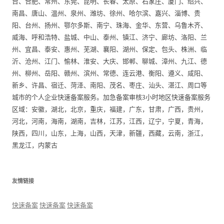
台、合肥、常州、东莞、昆明、长春、太原、石家庄、厦门、绍兴、
南昌、唐山、温州、泉州、潍坊、徐州、哈尔滨、嘉兴、淄博、贵
阳、台州、扬州、鄂尔多斯、南宁、珠海、金华、东营、乌鲁木齐、
威海、呼和浩特、盐城、中山、泰州、镇江、济宁、廊坊、洛阳、兰
州、宜昌、泰安、惠州、芜湖、襄阳、湖州、保定、包头、株洲、临
沂、沧州、江门、愉林、淮安、大庆、邯郸、聊城、漳州、九江、德
州、柳州、岳阳、赣州、滨州、常德、连云港、衡阳、遵义、咸阳、
新乡、许昌、宿迁、菏泽、南阳、茂名、枣庄、汕头、湛江、周口等
城市的个人企业快速备案服务。加急备案审核3小时地区快速备案服务
区域：安徽，湖北，北京，重庆，福建，广东，甘肃，广西，贵州，
河北，河南，海南，湖南，吉林，江苏，江西，辽宁，宁夏，青海，
陕西，四川，山东，上海，山西，天津，新疆，西藏，云南，浙江，
黑龙江，内蒙古
友情链接
快速备案
快速备案
快速备案