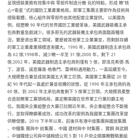
呈現總裝業務有效集中與 零部件制造分散 化的特點，形成 瞭“核
心+衛星 ”式的國防工業產業格局，即軍工集團主要即作為技術與
總裝載體，核心組件與零部件由其他配套企業提供。 以美國為
例，經歷瞭 90 年代的世界國防工業變革後，美國武器裝備主承
包商數量急劇減少。很多原先的武器裝備主承包商面臨兩種境
況，要麼退出軍工領域，要麼被其他軍工企業兼並，而剩餘存續
的軍工企業產業規模逐漸擴大。1990 年，美國武器制造主承包商
為 62 傢;1998年，減少瞭一半至 31 傢;2000 年，剩下 21
傢;2002 年，美國武器制造主承包商則僅有 5 傢，即洛克希德-馬
丁、波音、諾思羅普-格魯門、雷神和通用動力，一直延續至今。
大規模整合兼並成就美國五大軍工巨頭。美國軍工集團從 20 世
紀 90 年代起一直處於兼並收購的狀態，從 1990 年主承包商約為
60 傢，到 2002 年主承包商隻剩下 5 傢軍工巨頭，大規模資產整
合造就瞭軍工寡頭格局，奠定瞭美國在世界軍工行業的霸主地
位。我國央企重組整合大幕已拉開近年來，央企重組整合不斷推
行，並取得瞭顯著成效，成功改革的案例為我國軍工集團改革提
供瞭借鑒。2016 下半年以來，前後共有港中旅集團與國旅集團
、中糧集 團與中 紡集團 、中國 建材與中 材集團 、寶鋼 與武鋼
、中儲糧總公司與中儲棉總公司 5 對 10 戶央企開展瞭戰略重組