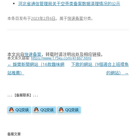
河北省通信管理局关于空壳类备案数据清理情况的公示
本条目发布于
2023年2月6日
。属于
快速备案
分类。
本文出自
快速备案
，转载时请注明出处及相应链接。
本文永久链接:
https://www.175ku.com/41867.html
文
←
娛樂新聞網站（16款趣味網
下歌的網站（9個適合上班摸魚
章
站推薦）
的網站）
→
导
航
↓↓↓【备案联系】↓↓↓
备案文章