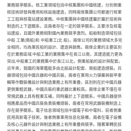
業務競爭關系。核工業領域包括中核集團和中國核建，分別側重
核技術研發與應用和核設施建造，同時兩傢集團公司都進行核軍
工工程與核電站建設業務。中核集團與中國核建屬於屬於技術與
制造的上下遊關系，且兩者存在一定的競爭關系，主要涉及核電
站建設，且國外業務相對國內業務競爭激烈。船舶制造領域包括
中船 工業(南船)和 中船重工(北 船)，兩傢公司的業務領域大多完
全相同，均為軍民船的設計、建造與銷售。兩傢企業的主要區別
在於業務區域:中船工業的業務集中在長江以南，其建造能力更為
突出;中船重工的業務集中於長江以北，側重船舶的設計與配套。
近年來，我國的海軍艦艇多由北船設計配套、南船建造總裝。兵
器領域包括中國兵器和中國兵裝，兩者在軍用火力彈藥與裝甲車
輛等作戰裝備設計與制造業務上有所重疊，區別則在於中國兵器
更側重輕武器，中國兵裝的重武器比重較高。兩傢企業不僅在非
常規武器上具有輕重互補，同時屬於上下遊關系，中國兵器提供
相應產品而中國兵裝負責裝備總裝，兩者在常用武器裝備制造上
存在競爭關系。電子信息領域包括中國電子和中電科，前者側重
民用高新電子技術，後者側重軍用信息化裝備，兩者在電子設備
及核心元器件設計與制造業務上有所重疊與競爭。隨著軍轉民技