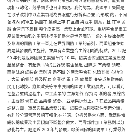
術與產品的推進，兩傢集團的業務結構與應用愈發接近，能夠實
現相互轉化，競爭關系也日漸顯現。我們認為，我國軍工集團是
在改革改制中以產業領域為界限進行分拆與合並 而形成 的，不同
領域內 的軍工 集團在 業務上存 在互補 與競爭 關系，且 在軍 民
融 合背景下互相 轉化度更高，業務上合並可期。重組整合是軍工
產業做大做強的重要途徑重組整合是世界國防工業的主旋律美國
及歐洲的國防工業一直走在世界國防工業的前列，而重組兼並始
終是其發展的主旋律，並具有產業整合主線明晰的特點。20 世紀
90 年代是世界國防工業變革的 10 年，歐美國傢國防工業經歷瞭
產業整合，有超過 1/4的武器總 裝企業退 出瞭原 有業務 領域，
而剩餘的 總裝企 業則通 過不斷 的產業整合強 化瞭其核 心地位
，大量 的零部 件及配套 企業從 軍工系 統脫離 並完成瞭徹底的
民用化轉換。縱觀歐美等軍事強國的國防工業發展史，可以看到
在整合並購過程中，軍工產業的 主線始終 保持清 晰的發 展線路
，主要體 現在產 品業務 整合、 並購與拆分上。 在產品與業務
調整方面，軍品與民品業務分離，總裝總成與零部件制造分類，
有利於分類管理與相互轉化;在並購、分拆與整合方面，武器裝備
總裝總成業務主要傾向不斷整合做大，而零部件加工業務則以分
散化為主。經過近 200 年的發展，歐美國傢的國防軍工行業最終