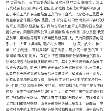
歷 史邏輯 的，我 們認為應該結 合當時的 歷史宏 觀環境 、軍工
行業發展 情況和 內在推 動因素 來挖掘改革改組背後的深層原
因。中航工業作為我國航空工業的領軍企業，也是各軍工集團中
資產整合動作最前瞻的 集團，其 拆分重 組的歷 程能夠 清晰反映
各軍工 集團的 發展路 徑，同時也可為其他軍工集團的日後發展
提供參考。同根同源致使軍工集團業務“各有側重+部分重疊”我國
當前軍工集團格局隨軍工產業體系發展形成，具有同根同源的關
系。十二大軍 工集團歸 屬於六 大領域 ——航 天、航空 、核工
業、船 舶制造 、軍械武器和 電子信息 。屬於 同一類 別的軍 工
集團業 務各有 側重， 存在上 下遊關聯和部分業務重疊的關系。
航天領域包括航天科技和航天科工，其中航天科技側重於航天工
程與戰略導彈，航天科技則更側重於航天武器與軍用信息設備，
兩者在航天防務業務與航天信息設備業務上構成直接競爭關系，
同時兩者業務也具有互補，航天科 工是航天科技 宇航業務的元
器 件 提 供商 和部分技術支持者。航空領域包括中航工業與中國
航發，其中中國航發是於 2016 年 5 月從中航工業中剝離出來的
航空發動機研制廠商。中航工業主攻軍民飛機研制，中國航發則
全力研制飛機發動機，兩者在飛機制造鏈上屬於上下遊關系，中
國航發為中航工業的飛機制造提供發動機產品供應，沒有直接的