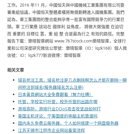
工作。2016 年11 月，中國恒天與中國機械工業集團有限公司簽
署重組協議，中國恒天整體產權將無償劃轉進入國機集團。我們
認為，軍工集團間的整合能夠孕育一批富有國際競爭力的行業巨
頭。軍 工行業應 該站在 國傢利 益角度， 將做大做強擺 在迫切
而 重要的 目標位 置，重 組 整 合是最為行之 有效的路徑。完整
報告下載：樂晴智庫網站 www.767stock.com樂晴智庫，全球行
業和公司深度研究微信公眾號：樂晴智庫（ID：lqzk168）個人微
信號：ID：lqzk777新浪微博：樂晴智庫
相关文章
域名抢注工具，域名抢注是几点删除啊怎么才能在删除一瞬
间抢注到域名(服务器域名怎么注册)
日本黃頁網站大全免費觀看（無力吐槽）
托管，学校实行托管，校外托管的出路在哪
游戏高防，游戏行业DDoS攻击攻坚战如何打
美国主机评论，宁美国度的电脑主机靠谱吗
国内永久免费云服务器，个人如何搭建一个网盘服务器
江苏无锡市江阴市企业网站备案流程