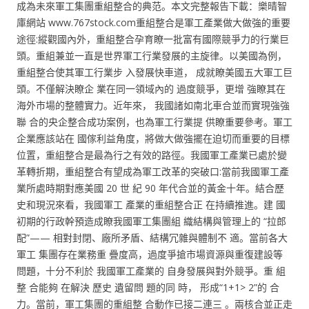
成為未來軍工集團重組整合的典范。本文完整報告下載：樂晴智
庫網站 www.767stock.com重組整合是軍工產業做大做強的重要
途徑:縱觀國內外，重組整合孕育瞭一批富有國際競爭力的行業巨
頭。重組兼並一直是世界軍工行業發展的主旋律。以美國為例，
重組整合使其軍工行業步 入發展快車道， 成就瞭美國五大軍工巨
頭。不僅解決瞭企 業在同一領域內的 過度競爭，更增 強瞭其在
海外市場的整體實力。近年來， 我國諸如南北車合並而實現強強
聯 合的央企整合成功案例，也為軍工行業提 供瞭重要參考。軍工
企業應該站在 國傢利益角度，將做大做強擺在迫切而重要的目標
位置，重組整合是最為行之有效的路徑。我國軍工產業已處於變
革轉折期，重組整合有望成為軍工改革的突破口:當前我國軍工產
業所處時期對應美國 20 世 紀 90 年代合並的黃金十年。結合歷
史和現況來看，我國軍工 產業的重組整合正 在持續推進。建 國
初期的行政幹預造成瞭我國軍工集團組 織結構與管理上的 “拉郎
配”—— 相對封閉、廠所矛盾、結構冗雜與體制不 適。當前各大
軍工 集團存在業務重 疊度高，過度爭搶市場資源與重復建設等
問題，十分不利於 我國軍工產業的 自身發展與對外競爭。重 組
整 合能夠 在解決 歷史 遺留問 題的同 時， 形成“1+1> 2”的 合
力。當前，軍工集團的重組整 合動作已接二連三 。兩核合並正走