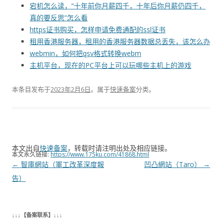
宕机怎么读，“十年前你月薪四千，十年后你月薪仍四千，
真的要反思”怎么看
https证书购买，怎样申请免费通配的ssl证书
租用香港服务器，租用的香港服务器数据总丢失，该怎么办
webmin，如何把qsv格式转换webm
主机平台，现在的PC平台上可以玩哪些主机上的游戏
本条目发布于
2023年2月6日
。属于
快速备案
分类。
本文出自
快速备案
，转载时请注明出处及相应链接。
本文永久链接:
https://www.175ku.com/41868.html
文
←
智庫網站（軍工改革深度報
凹凸網站（Taro）
→
章
告）
导
航
↓↓↓【备案联系】↓↓↓