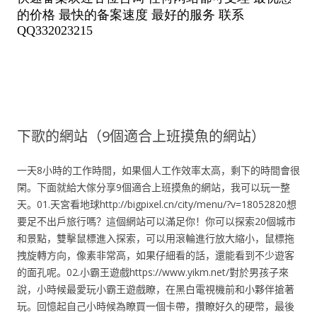
下歌的網站（9個適合上班摸魚的網站）
一天8小時的工作時間，如果個人工作效率太高，剩下的時間會很
閑。下面就給大傢分享9個適合上班摸魚的網站，我可以玩一整
天。01.天宮看地球http://bigpixel.cn/city/menu/?v=18052820想
要足不出戶旅行嗎？這個網站可以滿足你！你可以探索20個城市
和景點，雙擊鼠標進入探索，可以用滾輪進行放大縮小，鼠標拖
拽旋轉方向，像素非常高，如果仔細看的話，還能看到不少遊客
的面孔呢。02.小霸王遊戲https://www.yikm.net/對於男孩子來
說，小時候最愛玩小霸王遊戲瞭，在黑白電視機前和小夥伴搶著
玩。回憶起自己小時候為瞭買一個卡帶，攢瞭好久的硬幣，最後