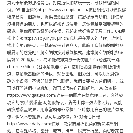
買到卡帶後的那種開心。打開這個網站玩一玩，尋找曾經的回
憶。03.自由鋼琴https://www.autopiano.cn/這個網站可以通過鍵
盤來模擬一個鋼琴，提供瞭歌曲樂譜、按鍵提示等功能，即使是
沒接觸過的朋友，也可以輕松完成演奏，讓你體驗到彈奏鋼琴的
感覺。當你瘋狂敲鍵盤的時候，看起來就好像是認真工作。04.便
攜小空調https://ac.yunyoujun.cn/我記得在夏天的時候，這個便
攜小空調超級火，一轉眼就來到瞭冬天，繼續用這個網站模擬冬
暖夏涼的感覺吧！將空調切換到暖氣模式。建議將空調的制熱溫
度調至 20 度以下，為節能減排貢獻一份力量！05.恐龍跳一跳
chrome://dino（谷歌瀏覽器打開）使用谷歌瀏覽器的朋友都知
道，當瀏覽器斷網的時候，就會出現一個彩蛋，可以玩恐龍跳一
跳的小遊戲。不過即使是正常聯網，我們隻要輸入這個網址，就
可以打開這個小遊戲瞭，還可以假裝自己斷網瞭。06.改圖鴨
https://www.gaituya.com/這是一個圖片在線處理工具，突然發
現它的“照片變漫畫”功能很好玩，隻需上傳一張人像照片，就能
轉換成漫畫效果，用來當頭像非常棒！平時想用自己的照片做頭
像，但又不想露臉，就可以這樣做。07.好奇心日報
http://www.qdaily.com/這是一款以商業為視角的新聞媒體網
站，它關註科技、設計、城市、時尚、娛樂等行業，內容都來自