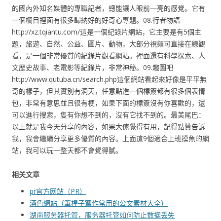
的國內外知名媒體的專職記者，總能讓人眼前一亮的感覺。它有
一個欄目裡面有很多歸納好的好奇心專題。08.行者物語
http://xz.tqiantu.com/這是一個紀錄片網站，它主要是有5個主
題，旅遊、自然、公益、圖片、動物，大部分視頻可直接在線觀
看，是一個非常優質的紀錄片觀看網站。裡面還有科學探索、人
文歷史故事、老電影等紀錄片，非常神秘。09.趣圖吧
http://www.qutuba.cn/search.php這個網站看起來好像是平平無
奇的樣子，但其實別有洞天，任意點進一個標簽都有很多個表情
包，非常有意思並且很有梗，如果下面的標簽沒有你喜歡的，還
可以進行搜索，隻有你想不到的，沒有它找不到的。最美尾巴：
以上就是我今天分享的內容，如果大傢覺得有用，記得點贊告訴
我，我會繼續分享更多優質的內容。上面這9個適合上班摸魚的網
站，我可以玩一整天都不會覺得膩。
相关文章
pr官方网站（PR）
酒色網站（筆桿子寫作常用的公文素材大全）
湖南服务器托管，服务器托管如何防止数据丢失