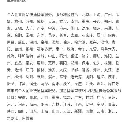
快速备案地区
个人企业网站快速备案服务，服务地区包括：北京、上海、广州、深
圳、杭州、苏州、成都、天津、武汉、南京、重庆、长沙、郑州、青
岛、无锡、大连、西安、宁波、济南、佛山、沈阳、福州、南通、烟
台、合肥、常州、东莞、昆明、长春、太原、石家庄、厦门、绍兴、
南昌、唐山、温州、泉州、潍坊、徐州、哈尔滨、嘉兴、淄博、贵
阳、台州、扬州、鄂尔多斯、南宁、珠海、金华、东营、乌鲁木齐、
威海、呼和浩特、盐城、中山、泰州、镇江、济宁、廊坊、洛阳、兰
州、宜昌、泰安、惠州、芜湖、襄阳、湖州、保定、包头、株洲、临
沂、沧州、江门、愉林、淮安、大庆、邯郸、聊城、漳州、九江、德
州、柳州、岳阳、赣州、滨州、常德、连云港、衡阳、遵义、咸阳、
新乡、许昌、宿迁、菏泽、南阳、茂名、枣庄、汕头、湛江、周口等
城市的个人企业快速备案服务。加急备案审核3小时地区快速备案服务
区域：安徽，湖北，北京，重庆，福建，广东，甘肃，广西，贵州，
河北，河南，海南，湖南，吉林，江苏，江西，辽宁，宁夏，青海，
陕西，四川，山东，上海，山西，天津，新疆，西藏，云南，浙江，
黑龙江，内蒙古