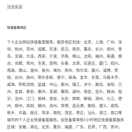
快速备案
快速备案地区
个人企业网站快速备案服务，服务地区包括：北京、上海、广州、深
圳、杭州、苏州、成都、天津、武汉、南京、重庆、长沙、郑州、青
岛、无锡、大连、西安、宁波、济南、佛山、沈阳、福州、南通、烟
台、合肥、常州、东莞、昆明、长春、太原、石家庄、厦门、绍兴、
南昌、唐山、温州、泉州、潍坊、徐州、哈尔滨、嘉兴、淄博、贵
阳、台州、扬州、鄂尔多斯、南宁、珠海、金华、东营、乌鲁木齐、
威海、呼和浩特、盐城、中山、泰州、镇江、济宁、廊坊、洛阳、兰
州、宜昌、泰安、惠州、芜湖、襄阳、湖州、保定、包头、株洲、临
沂、沧州、江门、愉林、淮安、大庆、邯郸、聊城、漳州、九江、德
州、柳州、岳阳、赣州、滨州、常德、连云港、衡阳、遵义、咸阳、
新乡、许昌、宿迁、菏泽、南阳、茂名、枣庄、汕头、湛江、周口等
城市的个人企业快速备案服务。加急备案审核3小时地区快速备案服务
区域：安徽，湖北，北京，重庆，福建，广东，甘肃，广西，贵州，