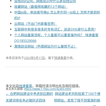
双线asp空间，网络常识中什么是双线空间
收藏网站（最值得收藏的12个网站）
中国ip段，电信拨号换ip 怎么老在同一ip段上 怎样才能到别
的iP
云网站（不出门也能看世界）
互联网中有很多很多的专有词汇，说说DNS是什么意思?
个人网站备案流程，个人备案可以重复操作吗？_快速备案
QQ185529066
激情综合网站（色情网站为什么屡禁不止）
本条目发布于
2023年5月17日
。属于
快速备案
分类。
本文出自
快速备案
，转载时请注明出处及相应链接。
本文永久链接:
https://www.175ku.com/42455.html
文
←
合肥网站建设中考虑到后期的
网站建设老司机检索了100个律
章
关键词排名务必做好这四块
师网站，发现了接不到案源的秘