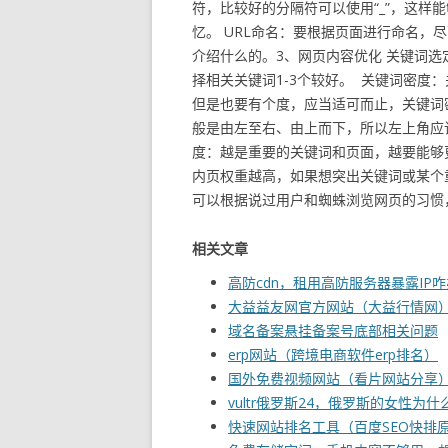
符，比较好的分隔符可以使用“_”，这样
忆。 URL命名：要根据页面进行命名，
介绍什么的。3、网页内容优化 关键词
择相关关键词1-3个较好。 关键词密度
但是也要有个度，应当适可而止，关键词密
般是由左至右、由上而下，所以左上角应
度：越是重要的关键词和页面，越要能够
内页权重越高，如果想突出关键词或某个
可以根据说过用户和蜘蛛浏览网页的习惯
相关文章
高防cdn，租用高防服务器暴露IP咋
大益益友网官方网站（大益行情网
域名备案悬挂备案号底部相关问题
erp网站（跨境电商软件erp排名）
国外免费视频网站（看片网站分享
vultr俄罗斯24，俄罗斯的女性为
快速网站排名工具（百度SEO快排