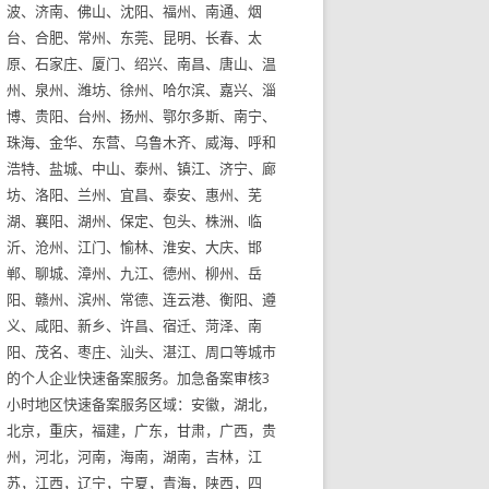
波、济南、佛山、沈阳、福州、南通、烟
台、合肥、常州、东莞、昆明、长春、太
原、石家庄、厦门、绍兴、南昌、唐山、温
州、泉州、潍坊、徐州、哈尔滨、嘉兴、淄
博、贵阳、台州、扬州、鄂尔多斯、南宁、
珠海、金华、东营、乌鲁木齐、威海、呼和
浩特、盐城、中山、泰州、镇江、济宁、廊
坊、洛阳、兰州、宜昌、泰安、惠州、芜
湖、襄阳、湖州、保定、包头、株洲、临
沂、沧州、江门、愉林、淮安、大庆、邯
郸、聊城、漳州、九江、德州、柳州、岳
阳、赣州、滨州、常德、连云港、衡阳、遵
义、咸阳、新乡、许昌、宿迁、菏泽、南
阳、茂名、枣庄、汕头、湛江、周口等城市
的个人企业快速备案服务。加急备案审核3
小时地区快速备案服务区域：安徽，湖北，
北京，重庆，福建，广东，甘肃，广西，贵
州，河北，河南，海南，湖南，吉林，江
苏，江西，辽宁，宁夏，青海，陕西，四