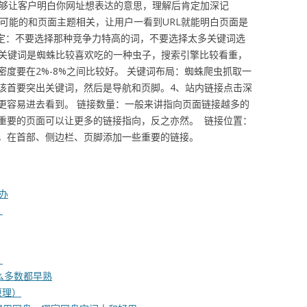
能够让客户明白你网址想表达的意思，理解后肯定加深记
尽可能的和页面主题相关，让用户一看到URL就能明白页面是
选定：不要选择那种竞争力特高的词，不要选择太多关键词选
：关键词是蜘蛛比较喜欢吃的一种虫子，搜索引擎比较看重，
度要在2%-8%之间比较好。 关键词布局：蜘蛛爬虫抓取一
该首要突出关键词，然后是导航和页脚。4、站内链接点击深
更容易进去看到。 链接数量：一般来讲指向页面链接越多的
重要的页面可以让更多的链接指向，反之亦然。 链接位置：
，在首部、侧边栏、页脚添加一些重要的链接。
办
）
）
什么多数都早熟
原理）